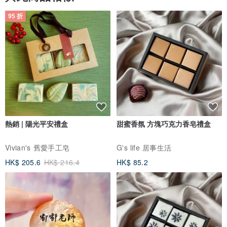
頁 數：96張（192頁）
95 折
厚 度：1cm
重 量：600g
書 口：圓角設計
設計師：台灣＋美國＋澳洲
產地：台灣
【內頁樣式及範例】
熱銷 | 陽光平安禮盒
甜蜜香氛 方塊巧克力香皂禮盒
Vivian's 舊愛手工皂
G's life 居事生活
HK$ 205.6
HK$ 216.4
HK$ 85.2