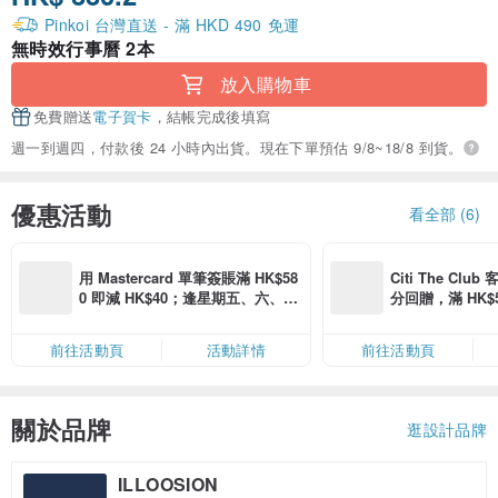
Pinkoi 台灣直送 - 滿 HKD 490 免運
無時效行事曆 2本
放入購物車
免費贈送
電子賀卡
，結帳完成後填寫
週一到週四，付款後 24 小時內出貨。現在下單預估 9/8~18/8 到貨。
優惠活動
看全部 (6)
用 Mastercard 單筆簽賬滿 HK$58
Citi The Club
0 即減 HK$40；逢星期五、六、日
分回贈，滿 HK$580
滿 HK$880 即減 HK$80（名額有
Coins（名額
限，額滿即止，僅限「常用信用
前往活動頁
活動詳情
前往活動頁
卡」結帳）
關於品牌
逛設計品牌
ILLOOSION