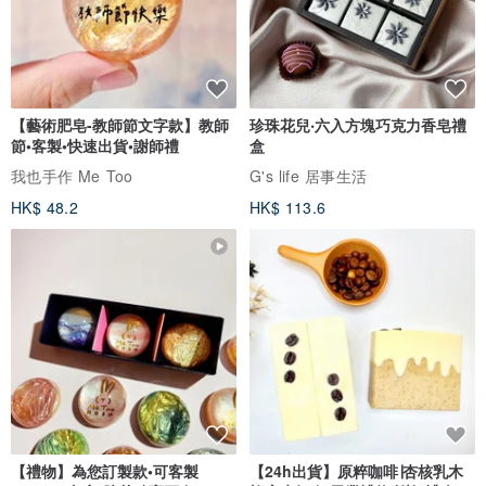
【藝術肥皂-教師節文字款】教師
珍珠花兒‧六入方塊巧克力香皂禮
節•客製•快速出貨•謝師禮
盒
我也手作 Me Too
G's life 居事生活
HK$ 48.2
HK$ 113.6
【禮物】為您訂製款•可客製
【24h出貨】原粹咖啡∣杏核乳木