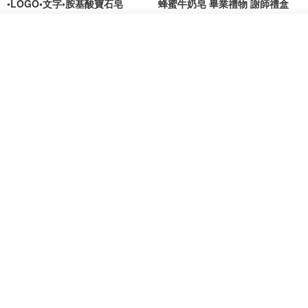
•LOGO•文字•胺基酸寶石皂
蜂蜜牛奶皂 畢業禮物 謝師禮盒
我也手作 Me Too
Wow Hsu 哇許創意皂研室
放入購物車
HK$ 51.3
HK$ 76.9
加入收藏
了解品牌
免運
單入蛋糕香皂禮盒─香橙乳酪
(Ms. box 箱子小姐) 頂級北美黑
胡桃原木飾品盒/珠寶盒
G's life 居事生活
Ms.box 箱子小姐
HK$ 73.8
HK$ 990.6