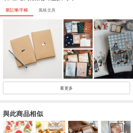
3. 不喜歡書本的中徑影響視覺觀感
筆記簿/手帳
風格文具
4. 市面上的封面設計，不是很花俏，就是最少都會有Logo壓在上面，
素面真的非常稀少，就算是素面，內頁的設計仍不符合自己的使用需
求
5. 台灣市面上的內容大多會增加“農民曆的日期”，但事實上，現代人
並不會去使用，因此如果去掉，能讓多餘的空間騰出來
【內頁樣式】
作者資訊 ｜ Contact Info
夢想欄 ｜ Future Plans
看更多
年度計畫 ｜ Annual Planning
甘特圖 ｜ Gantt Chart
‧ 月計畫 ｜ Monthly Planner
與此商品相似
‧ 習慣養成 ｜ Habit Tracker
‧ 週計畫 ｜ Weekly Planner
‧ 四分隔 ｜ Horizontal & Vertical Axis