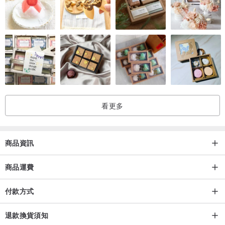
願望清單 ｜ Bucket List
‧ 上述標記處，依照12月份共重複12次
【品牌初衷】
希望透過設計，更符合人性，個人喜好，滿足不同手帳使用習慣，把
主角留給使用者自由創作。
看更多
【A4無時效手帳-設計特色】
✓月計畫完整呈現
✓簡約設計書寫空間極大化
商品資訊
✓月、周循環友善使用
商品運費
【商品影片】
付款方式
退款換貨須知