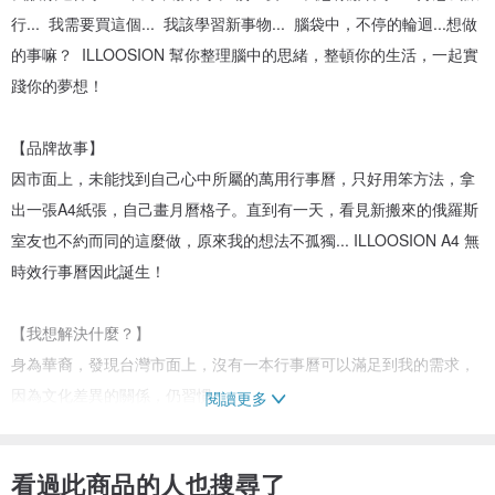
行... 我需要買這個... 我該學習新事物... 腦袋中，不停的輪迴...想做
的事嘛？ ILLOOSION 幫你整理腦中的思緒，整頓你的生活，一起實
踐你的夢想！
【品牌故事】
因市面上，未能找到自己心中所屬的萬用行事曆，只好用笨方法，拿
出一張A4紙張，自己畫月曆格子。直到有一天，看見新搬來的俄羅斯
室友也不約而同的這麼做，原來我的想法不孤獨... ILLOOSION A4 無
時效行事曆因此誕生！
【我想解決什麼？】
身為華裔，發現台灣市面上，沒有一本行事曆可以滿足到我的需求，
因為文化差異的關係，仍習慣...
閱讀更多
1. 「週日」為一週開始的起頭值，不過另一派人認為週一才是
2. 希望書寫使用空間是大的，因為行事曆不會隨身攜帶，何不使用A4
看過此商品的人也搜尋了
正常紙張的規格呢？