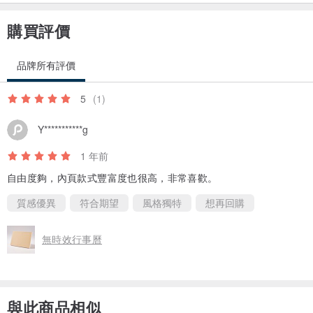
購買評價
品牌所有評價
5
(1)
Y***********g
1 年前
自由度夠，內頁款式豐富度也很高，非常喜歡。
【商品規格】
質感優異
符合期望
風格獨特
想再回購
封 面：單素色-米灰色羊絨（無任何圖片或LOGO）
封 底：單素色-米灰色羊絨（低調刻印 ILLOOSION LOGO）
無時效行事曆
外 觀：環保PU皮革（符合美國加州65規範）
裝 訂：精裝、180度平攤
大 小：A4 (21cm x 29.6cm)
與此商品相似
紙 質：80P 白道林紙