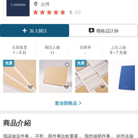
台灣
5
(1)
加入關注
聯絡設計師
出貨速度
關注人數
回應率
上次上線
1～3 日
3～7 天前
11
-
免運
免運
逛全部商品
商品介紹
我該做這件事... 不對，那件事比較重要... 我想做那件事... 好想去旅