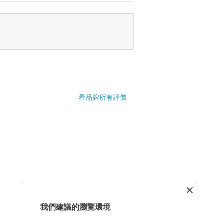
有些許不同喔(例如木紋或是染色部份)
論哩謝謝:)
看品牌所有評價
我們建議的瀏覽環境