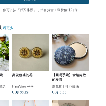
，你可以按「我要排隊」，當有貨會主動發信通知你
似
看更多
鏡
萬花鏡裡的花
【圓潤手鏡】含苞待放
的愛情
RayColors | 沖繩玻璃工坊
PingSing 平幸
風花實 | 押花藝術
US$ 30.29
US$ 6.85