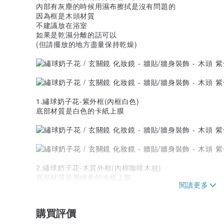
內部有灰塵的時候用濕布擦拭是沒有問題的
因為框是木頭材質
不建議放在浴室
如果是乾濕分離的話可以
(但請擺放的地方盡量保持乾燥)
1.繡球奶子花-紫外框(內框白色)
底部材質是白色的卡紙上膜
2.繡球奶子花-木質外框(內框咖啡木紋)
底部材質是墨綠色的卡紙上膜
材質：木質畫框(背後有繩子可掛在牆上)、 底板是木板貼
產品尺寸：整體含框-長36.3寬62.3高4.3(cm)、鏡子部分-長2
購買評價