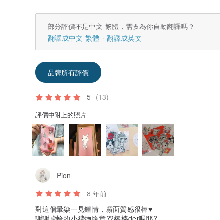
※由於每一批的木頭都不一樣，所以框會根據當時木頭狀況
※框的顏色跟底色都可做更換!有需要的話請先訊息設計師討
產地/製造方式
部分評價不是中文-繁體，需要為你自動翻譯嗎？
台灣
翻譯成中文-繁體
翻譯成英文
品牌所有評價
5
(13)
評價中附上的照片
Pion
8 年前
對這個暈染一見鍾情，霧面質感很棒♥️
謝謝虎蛤的小禮物胸章??棒棒der喔耶?