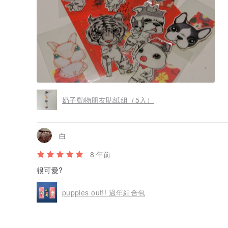
奶子動物朋友貼紙組（5入）
白
8 年前
很可愛?
puppies out!! 過年組合包