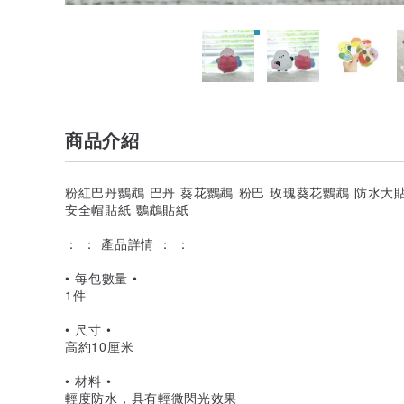
商品介紹
粉紅巴丹鸚鵡 巴丹 葵花鸚鵡 粉巴 玫瑰葵花鸚鵡 防水大貼
安全帽貼紙 鸚鵡貼紙
： ： 產品詳情 ： ：
• 每包數量 •
1件
• 尺寸 •
高約10厘米
• 材料 •
輕度防水，具有輕微閃光效果