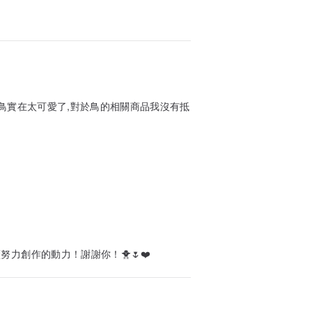
鳥鳥實在太可愛了,對於鳥的相關商品我沒有抵
力創作的動力！謝謝你！🐥🌷❤️