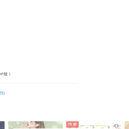
🌱吱！
5)
75 折