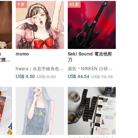
9 折
63 折
x
momo
Seki Sound 電吉他剪
 立體牛
刀
hwara｜水彩手繪角色貼紙
I
廣告
NIKKEN 日研刃物
US$ 4.50
US$ 44.54
US$ 5.00
US$ 70.38