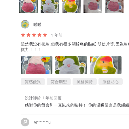
暖暖
1 年前
雖然我沒有養鳥,但我有很多關於鳥的貼紙,明信片等,因為
抗力！！！
質感優異
符合期望
風格獨特
服務貼心
設計師於 1 年前回覆
感謝你的留言和一直以來的吱持！ 你的温暖留言是我繼續努
M********u