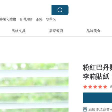
客製化禮物
台灣月餅
茶筅
領帶夾
風格文具
居家餐廚
品味美食
粉紅巴丹鸚
李箱貼紙
結帳後填寫並