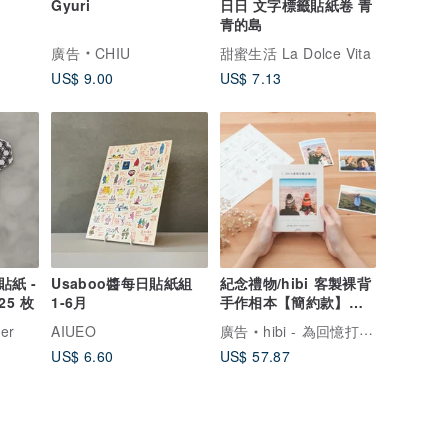
Gyuri
日日 文字標籤貼紙卷 青
青的島
廣告
CHIU
甜蜜生活 La Dolce Vita
US$ 9.00
US$ 7.13
紙 -
Usaboo醬每日貼紙組
紀念禮物/hibi 客製裸背
25 枚
1-6月
手作相本【簡約款】情
侶禮物 生日禮物
er
AIUEO
廣告
hibi - 為回憶打造專屬的家
US$ 6.60
US$ 57.87