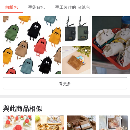
散紙包
手袋背包
手工製作的 散紙包
**************************************************
➢注意事項
✎設計館產品以植鞣牛皮製作
每一批皮料顏色和紋路痕跡皆有些微差異
為植鞣牛皮特色之一
看更多
➢使用就是最好的保養
✎使用的摩擦、溫度和牛皮本身的油脂會讓皮件越用越亮。
✎盡量使用，養出屬於自己的One Piece。
與此商品相似
✎碰水後自然陰乾即可，切勿曝曬或加速乾燥。
✎使用一段時間後，若覺得皮面乾燥，可使用透明保養油補充油脂。