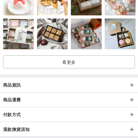
➢推薦這款我們愛用的職人特製保養油
www.pinkoi.com/product/Z72kXtLr
****************************************
LBT Pro
LBT是LouBinTan的縮寫
意指「路邊攤」
看更多
路邊攤一般熟悉的樣式
升級材料及做工到pro的等級
這就是LBT Pro的精神
商品資訊
商品運費
付款方式
產地/製造方式
退款換貨須知
產地台灣 手工製作