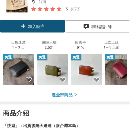
台灣
5
(873)
加入關注
聯絡設計師
出貨速度
關注人數
回應率
上次上線
1～3 日
1～3 天前
2,531
91%
免運
免運
免運
免運
逛全部商品
商品介紹
「快遞」：出貨後隔天送達（限台灣本島）