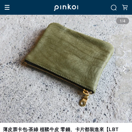
1/4
薄皮票卡包-茶綠 植鞣牛皮 零錢、卡片都裝進來【LBT