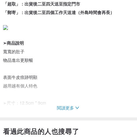
「超取」：出貨後二至四天送至指定門市
「郵寄」：出貨後二至四個工作天送達（外島時間會再長）
➢商品說明
寬寬的肚子
物品進出更順暢
表面牛皮痕跡明顯
越用越有個人特色
➢尺寸：12.5cm * 9cm
閱讀更多
➢材質：美洲多脂植鞣牛皮
➢特色：
✎使用後皮革顏色會愈來愈油亮、皮紋愈來愈漂亮
看過此商品的人也搜尋了