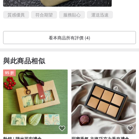
質感優異
符合期望
服務貼心
運送迅速
看本商品所有評價 (4)
與此商品相似
95 折
熱銷 | 陽光平安禮盒
甜蜜香氛 方塊巧克力香皂禮盒