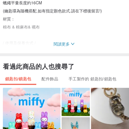
蠟繩平量長度約16CM
(鑰匙環為隨機搭配.如有指定顏色款式.請在下標後留言!)
材質：
棉布 & 棉麻布& 襯布
/ 使用及保養方式 /
閱讀更多
手洗 陰乾 可使用熨斗燙平
清洗時需將蠟繩拿起
看過此商品的人也搜尋了
/購買須知/
鎖匙扣/鎖匙包
配件飾品
手工製作的 鎖匙扣/鎖匙包
布的圖案會因裁剪不同而分佈不同喔:)
每個產品都是獨一無二
訂購前 如有任何問題
請跟我們詳細溝通