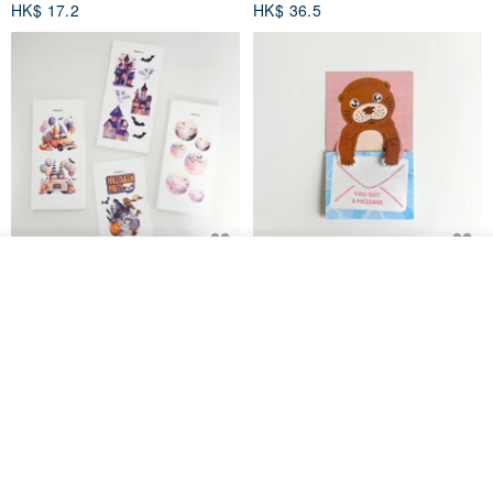
HK$ 17.2
HK$ 36.5
放入購物車
鬼屋貼紙包
秘密便箋-水獺/20張一包 | 便條紙
加入收藏
了解品牌
動物 水獺 筆記本 便箋 文具
Bumyul Store
mark taiwan 文創紀念品
HK$ 26.6
HK$ 36.5