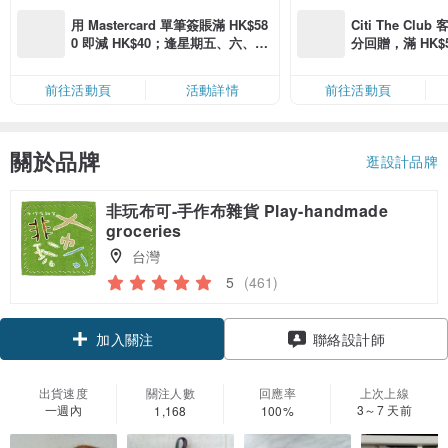
用 Mastercard 單筆簽賬滿 HK$58
Citi The Club
0 即減 HK$40；逢星期五、六、日
分回贈，滿 HK$580
滿 HK$880 即減 HK$80（名額有
Coins（名額
限，額滿即止，僅限「常用信用
前往活動頁
活動詳情
前往活動頁
卡」結帳）
關於品牌
逛設計品牌
非玩布可-手作布雜貨 Play-handmade
groceries
台灣
5
(461)
加入關注
聯絡設計師
出貨速度
關注人數
回應率
上次上線
一週內
3～7 天前
1,168
100%