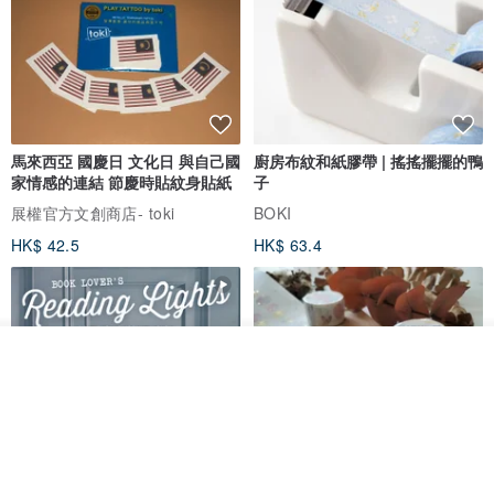
馬來西亞 國慶日 文化日 與自己國
廚房布紋和紙膠帶 | 搖搖擺擺的鴨
家情感的連結 節慶時貼紋身貼紙
子
展權官方文創商店- toki
BOKI
HK$ 42.5
HK$ 63.4
看其他商品
了解品牌