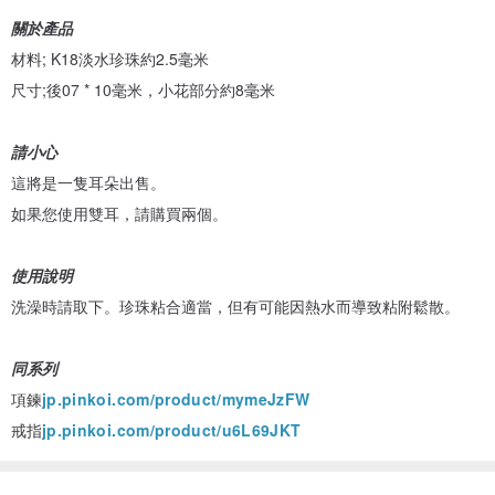
關於產品
材料; K18淡水珍珠約2.5毫米
尺寸;後07 * 10毫米，小花部分約8毫米
請小心
這將是一隻耳朵出售。
如果您使用雙耳，請購買兩個。
使用說明
洗澡時請取下。珍珠粘合適當，但有可能因熱水而導致粘附鬆散。
同系列
項鍊
jp.pinkoi.com/product/mymeJzFW
戒指
jp.pinkoi.com/product/u6L69JKT