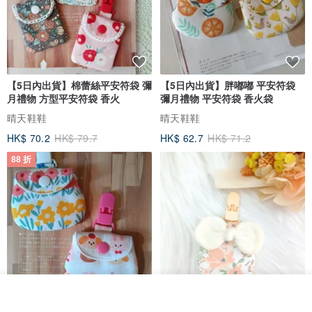
【5日內出貨】棉蕾絲平安符袋 彌
【5日內出貨】胖嘟嘟 平安符袋
月禮物 方型平安符袋 香火
彌月禮物 平安符袋 香火袋
晴天鞋鞋
晴天鞋鞋
HK$ 70.2
HK$ 79.7
HK$ 62.7
HK$ 71.2
88 折
我要排隊
了解品牌
【5日內出貨】胖嘟嘟 平安符袋
水彩花園。平安符袋 (可繡名字)