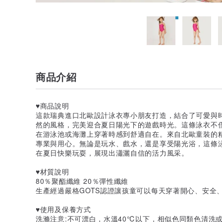
商品介紹
♥商品說明
這款瑞典進口北歐設計泳衣專小朋友打造，結合了可愛與
然的風格，完美迎合夏日陽光下的遊戲時光。這條泳衣不
在游泳池或海灘上穿著時感到舒適自在。來自北歐童裝的
專業與用心。無論是玩水、戲水，還是享受陽光浴，這條
在夏日快樂玩耍，展現出瀟灑自信的活力風采。
♥材質說明
80％聚酯纖維 20％彈性纖維
生產經過嚴格GOTS認證讓孩童可以每天穿著開心、安全
♥使用及保養方式
洗滌注意:不可漂白，水溫40℃以下，相似色同類色清洗