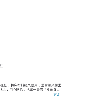
紅
維強韌，棉麻布料經久耐用，還會越來越柔
yBaby 用心陪你，把每一天過得柔軟又安
更多