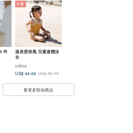
8 折
3 件
溫泉度假風 兒童連體泳
衣
valtos
US$ 44.64
US$ 55.79
看更多類似商品