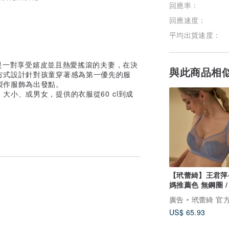
回應率：
回應速度：
平均出貨速度：
原本是一對享受嬉皮並且熱愛搖滾的夫妻，在決
與此商品相
方式設計針對孩童穿著感為第一優先的服
製作服飾為出發點。
小、或男女，提供的衣服從60 cl到成
【玳蕾綺】王君萍
媽推薦色 無鋼圈 /
蕾絲兔耳杯內衣-
廣告
玳蕾綺 官方旗
US$ 65.93