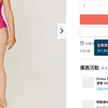
結帳後填寫並
點擊愛
付款後，從備貨到
加入慾
優惠活動
看全部
Pinko
運費 US$
活動詳
輕鬆擁
指定商