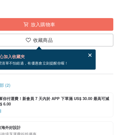
放入購物車
收藏商品
分享，免費幫你寄送電子賀卡。
電子賀卡是什麼？
心加入收藏夾
寄出商品為 1 個工作天。（不包含假日）
望清單不怕錯過，有優惠會立刻提醒你喔！
 (2)
i 幫你付運費！新會員 7 天內於 APP 下單滿 US$ 30.00 最高可減
 6.00
情
有海外好設計
品跨境享運費折抵優惠