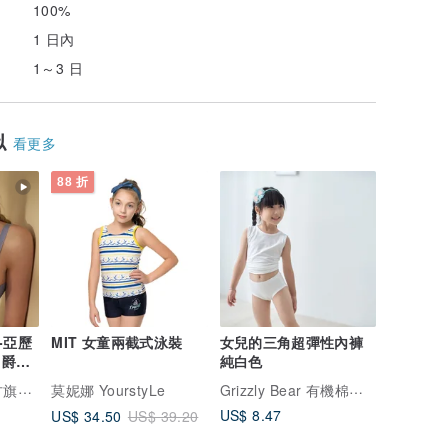
100%
1 日內
1～3 日
似
看更多
88 折
-亞歷
MIT 女童兩截式泳裝
女兒的三角超彈性內褲
 爵美
純白色
灰
Grizzly Bear 有機棉內著
艦店
莫妮娜 YourstyLe
US$ 8.47
US$ 34.50
US$ 39.20