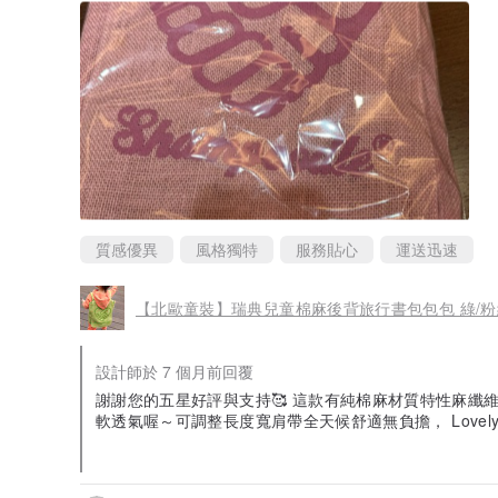
質感優異
風格獨特
服務貼心
運送迅速
【北歐童裝】瑞典兒童棉麻後背旅行書包包包 綠/粉
設計師於 7 個月前回覆
謝謝您的五星好評與支持🥰 這款有純棉麻材質特性麻纖
軟透氣喔～可調整長度寬肩帶全天候舒適無負擔， Lovel
心。