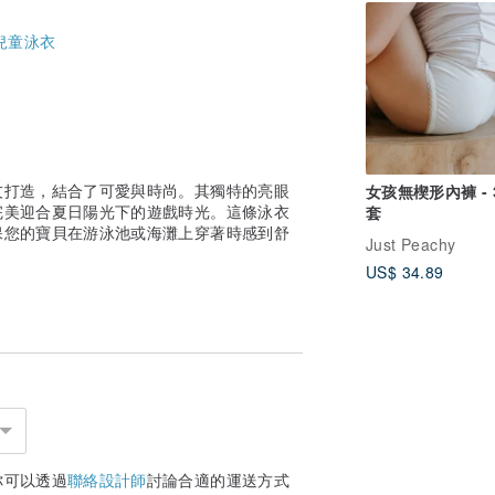
兒童泳衣
友打造，結合了可愛與時尚。其獨特的亮眼
女孩無楔形內褲 - 
完美迎合夏日陽光下的遊戲時光。這條泳衣
套
保您的寶貝在游泳池或海灘上穿著時感到舒
Just Peachy
US$ 34.89
你可以透過
聯絡設計師
討論合適的運送方式