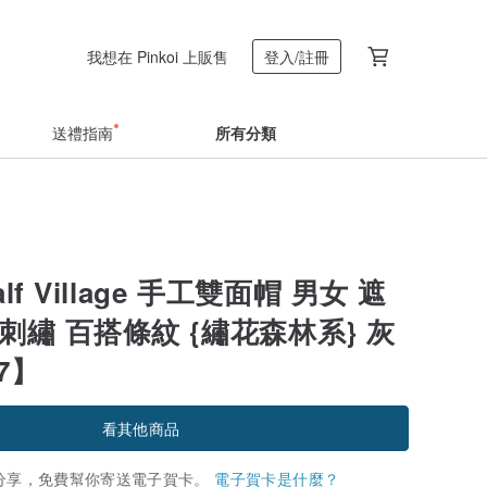
我想在 Pinkoi 上販售
登入/註冊
送禮指南
所有分類
lf Village 手工雙面帽 男女 遮
刺繡 百搭條紋 {繡花森林系} 灰
7】
看其他商品
分享，免費幫你寄送電子賀卡。
電子賀卡是什麼？