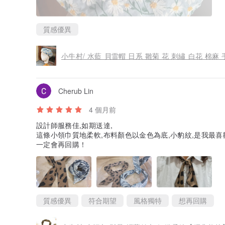
質感優異
小牛村/ 水藍 貝雷帽 日系 雛菊 花 刺繡 白花 棉麻
Cherub Lin
4 個月前
設計師服務佳,如期送達,
這條小領巾質地柔軟,布料顏色以金色為底,小豹紋,是我最喜歡
一定會再回購！
質感優異
符合期望
風格獨特
想再回購