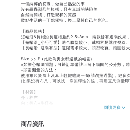
一個純粹的初衷，做自己熱愛的事
沒有轟轟烈烈的模樣，只有真誠的缺陷美
自然而簡樸，打造親和的質感
妝點生活的一丁點獨特，換上屬於自己的彩色。
【商品規格】
短帽沿&長帽沿長度相差約2.5~3cm，兩款皆有遮陽效
【短帽沿_小巧可愛】適合臉型較小、戴帽容易遮住視線
【長帽沿_遮陽有型】遮陽需求較大、頭型較寬、頭圍較
Size >> F (此款為男女都適戴的帽圍)
※如擔心帽圍問題，可於訂單備註上留下頭圍的公分數，
※頭圍測量的方法：
使用布尺於眉上及耳上輕輕纏繞一圈(請勿拉過緊)，經多
(如果沒有布尺，可以找一條無彈性的線，再用直尺測量即
【材質】
外：棉布
內：棉布+牛仔布
【清洗方式】
1.建議手洗，請勿久泡及過度清洗而造成損壞。
2.洗盡可脫水，再輕輕甩整帽型，並於陰涼處自然晾乾
商品資訊