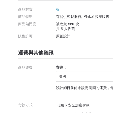
【愛的提醒】
※每塊布的會因剪裁而改變印圖的位置，但能呈現不同的
商品材質
棉
※因每台電腦顯色情況及拍攝光線角度問題不同，少許有
產品色，敬請見諒。
商品特點
有提供客製服務, Pinkoi 獨家販售
※商品因手工現作，如因個人因素而非商品瑕疵問題，恕
商品熱門度
被欣賞 580 次
聲抱歉，敬請見諒。
共 5 人收藏
產地/製造方式
產地台灣 獨創手工製作
販售許可
原創設計
運費與其他資訊
商品運費
寄往：
美國
設計師目前尚未設定美國的運費，
付款方式
信用卡安全加密付款