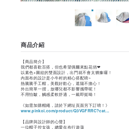
商品介紹
【商品簡介】
我們都喜歡百搭，但也希望偶爾來點花俏❤
以素色+圖紋的雙面設計，出門就不會太猶豫囉！
內面布的設計是小牛村的精心搭配唷~
熱騰騰手工帽，美觀好歡心，遮陽不擔心！
外出簡單一摺，放哪兒都不影響攜帶呢！
不用怕皺，觸感柔軟舒適，一戴即挺呦！
《如需加購帽繩，請於下網址頁面另下訂唷！》
www.pinkoi.com/product/Q3VGFRRC?cat...
【品牌與設計師的心聲】
一位帽子控女孩，總愛在布行遊蕩