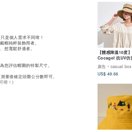
果，只是個人需求不同唷！
、戴帽純粹裝飾用者。
大、想寬鬆舒適者。
【體感降溫10度
Cocagel 抗UV
陽帽
將為您評估帽圍的特製尺寸。
廣告
casual box
US$ 49.66
次測量後確定頭圍公分數即可。
可唷！)