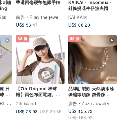
 貓咪刺繡
香港兩毫硬幣無限手鏈
KAIKAI - Insomnia -
ing
針條提花牛仔漁夫帽
服飾
廣告
Riley the jewellery
KAI KAI®
US$ 56.47
US$ 88.20
88 折
95 折
鍊 日
【7th Original 棒球
品牌訂製款 天然淡水珍
帽】兩色布面電繡。海
珠編織項鍊 鎖骨鍊
送
軍藍奶茶棕。男女共款
316L醫療鋼18k金
WELRY
7th island
廣告
Zuzu Jewelry
US$ 155.73
US$ 26.98
US$ 30.65
US$ 163.92