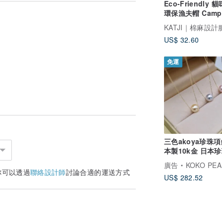
Eco-Friendly
視覺感呢，可接受者再行下訂唷！
環保漁夫帽 Camp
色差較無法避免，我們盡可能呈現接近實品
KATJI｜棉麻設計
無法退貨，可接受者再行下訂，在此向您說
US$ 32.60
免運
三色akoya珍珠項
本製10k金 日本珍珠 路
路通項鍊 日本直
廣告
KOKO PEARL JE
你可以透過
聯絡設計師
討論合適的運送方式
US$ 282.52