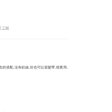
 手工帽
的搭配,沒有鋁線,但也可以當髮帶,很實用,