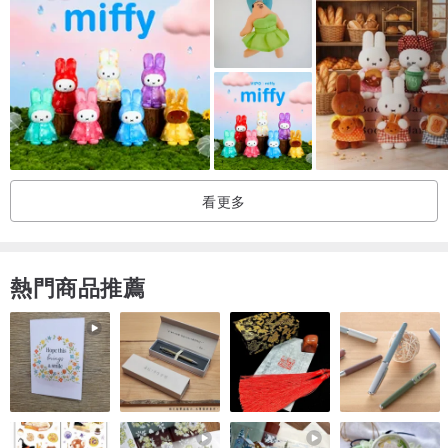
▫ 泰國：1-3 個工作日
▫ 亞洲：大約 5-14 個工作日
▫ 歐洲/美洲：大約 10-21 個工作日。
• 快遞服務 •
►通過 FedEx IP◄
▫ 3-7 個工作日
看更多
• 退貨 • 和 • 退款 •
▫ 所有個性化商品均不接受退貨。
熱門商品推薦
▫ 如果您在發貨日期後 30 天內沒有收到訂單，請聯繫我們。
▫ 如果您未在發貨日期後 60 天內收到您的包裹，我們將其視為“丟失
的物品”。
▫對於丟失的物品：
▪ 我們會寄給您一個新的用於更換。