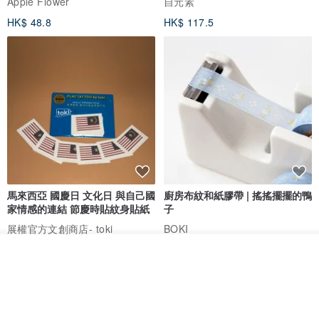
Apple Flower
自元素
HK$ 48.8
HK$ 117.5
馬來西亞 國慶日 文化日 與自己國
廚房布紋和紙膠帶 | 搖搖擺擺的鴨
家情感的連結 節慶時貼紋身貼紙
子
展權官方文創商店- toki
BOKI
HK$ 42.5
HK$ 63.4
我要排隊
了解品牌