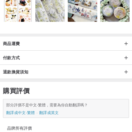
• 護理 • 指導 •
▫ 請勿佩戴它去游泳池、水療中心或海灘。
▫ 在睡覺、鍛煉或進行其他重體力活動時脫下。
▫ 遠離香水、身體油和其他化學品，包括家用清潔劑。
▫ 不要使用化學珠寶清潔劑。
商品運費
▫ 用柔軟的無絨布輕輕擦拭。不要使用金屬拋光布。
▫ 將您的首飾存放在陰涼乾燥的地方。
付款方式
-
-
-
-
-
-
-
-
-
-
-
-
-
-
-
-
-
-
-
-
-
-
-
-
-
-
-
- *
退款換貨須知
♥ 我們旨在為您提供最愉快的購物體驗。 ♥
購買評價
◦ 如有任何疑問，請聯繫我們。
◦ 所有問題將在 2 個工作日內得到答复。
部分評價不是中文-繁體，需要為你自動翻譯嗎？
◦ 歡迎批發問題。 ♥♥♥
翻譯成中文-繁體
翻譯成英文
♥ 感謝您在 MaryGraceDesign 購物 ♥
品牌所有評價