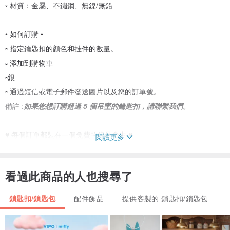
◦ 材質：金屬、不鏽鋼、無鎳/無鉛
• 如何訂購 •
▫️ 指定鑰匙扣的顏色和挂件的數量。
▫️ 添加到購物車
▫️銀
▫️ 通過短信或電子郵件發送圖片以及您的訂單號。
備註 :
如果您想訂購超過 5 個吊墜的鑰匙扣，請聯繫我們。
♥ 每個訂單都裝在一個免費的禮品盒中 ♥
閱讀更多
• 生產時間 •
看過此商品的人也搜尋了
▫ 2-4 個工作日
* 持續時間可能會根據訂單季節而變化。請以店鋪公告為準。
鎖匙扣/鎖匙包
配件飾品
提供客製的 鎖匙扣/鎖匙包
• 交貨期 •