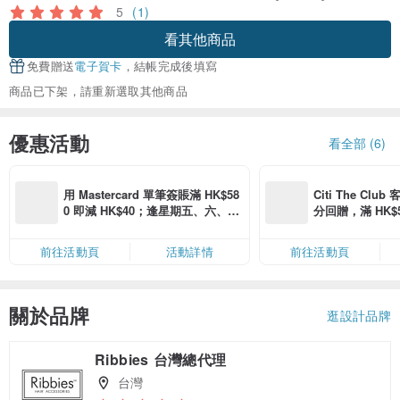
5
(1)
看其他商品
免費贈送
電子賀卡
，結帳完成後填寫
商品已下架，請重新選取其他商品
優惠活動
看全部 (6)
用 Mastercard 單筆簽賬滿 HK$58
Citi The Club
0 即減 HK$40；逢星期五、六、日
分回贈，滿 HK$580
滿 HK$880 即減 HK$80（名額有
Coins（名額
限，額滿即止，僅限「常用信用
前往活動頁
活動詳情
前往活動頁
卡」結帳）
關於品牌
逛設計品牌
Ribbies 台灣總代理
台灣