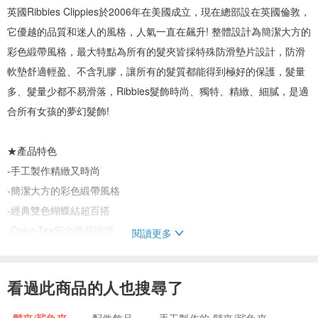
英國Ribbies Clippies於2006年在美國成立，現在總部設在英國倫敦，
它優越的品質和迷人的風格，人氣一直在飆升! 整體設計為簡潔大方的
彩色緞帶風格，最大特點為所有的髮夾皆採特殊防滑墊片設計，防滑
軟墊舒適輕盈、不含乳膠，讓所有的髮質都能得到極好的保護，髮量
多、髮量少都不易滑落，Ribbies髮飾時尚、獨特、精緻、細膩，是適
合所有女孩的夢幻髮飾!
★產品特色
-手工製作精緻又時尚
-簡潔大方的彩色緞帶風格
-經典雙色蝴蝶結超百搭
-Oeko-Tex安全織品認證
閱讀更多
★產品規格
看過此商品的人也搜尋了
-材質：緞帶
-尺寸：11 x 13 cm / 蝴蝶結 5 x 2.5 cm