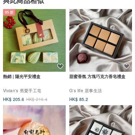
與此商品相似
95 折
熱銷 | 陽光平安禮盒
甜蜜香氛 方塊巧克力香皂禮盒
Vivian's 舊愛手工皂
G's life 居事生活
HK$ 205.6
HK$ 216.4
HK$ 85.2