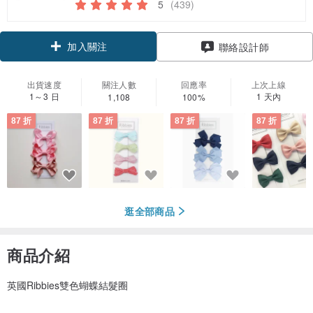
5
(439)
加入關注
聯絡設計師
出貨速度
關注人數
回應率
上次上線
1～3 日
1 天內
1,108
100%
87 折
87 折
87 折
87 折
逛全部商品
商品介紹
英國Ribbies雙色蝴蝶結髮圈