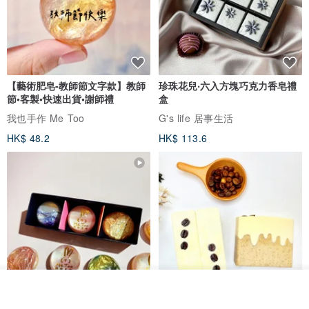
【藝術肥皂-教師節文字款】教師
珍珠花兒‧六入方塊巧克力香皂禮
節•客製•快速出貨•謝師禮
盒
我也手作 Me Too
G's life 居事生活
HK$ 48.2
HK$ 113.6
看其他商品
了解品牌
【禮物】為您訂製款•可客製
【24h出貨】原粹咖啡∣杏核乳木