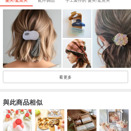
髮夾/鯊魚夾
配件飾品
手工製作的 髮夾/鯊魚夾
-英國設計，中國製造
★注意事項
-商品售出如經拆封、使用、或拆解以致缺乏完整性及失去再販售價值
時，恕無法退換貨。
看更多
與此商品相似