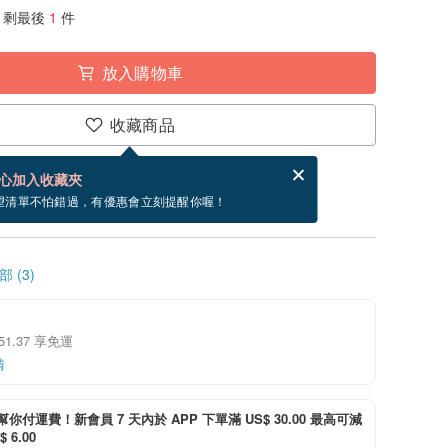
剩最後
1
件
放入購物車
收藏商品
分享，免費幫你寄送電子賀卡。
電子賀卡是什麼？
心加入收藏夾
寄出商品為 5 個工作天。（不包含假日）
望清單不怕錯過，有優惠會立刻提醒你喔！
 (3)
 51.37 享免運
情
i 幫你付運費！新會員 7 天內於 APP 下單滿 US$ 30.00 最高可減
 6.00