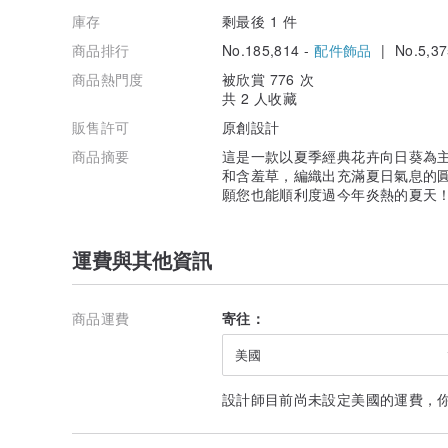
庫存
剩最後 1 件
商品排行
No.185,814 -
配件飾品
| No.5,37
商品熱門度
被欣賞 776 次
共 2 人收藏
販售許可
原創設計
商品摘要
這是一款以夏季經典花卉向日葵為主
和含羞草，編織出充滿夏日氣息的圓
願您也能順利度過今年炎熱的夏天
運費與其他資訊
商品運費
寄往：
美國
設計師目前尚未設定美國的運費，