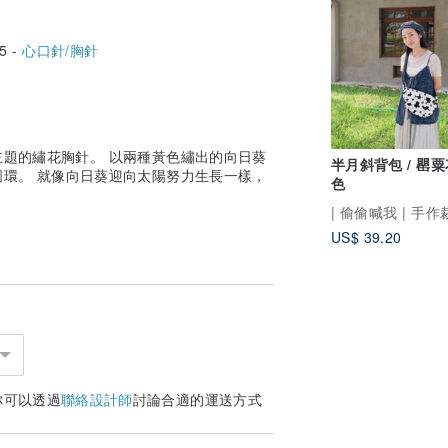
5 -
心口針/胸針
題的繡花胸針。 以兩種黃色繡出的向日葵
半月斜背包 / 罌粟
環。 就像向日葵迎向太陽努力生長一樣，
色
！
| 偷偷喊我 | 手
US$ 39.20
你可以透過
聯絡設計師
討論合適的運送方式