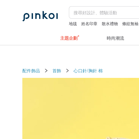
地毯
姓名印章
散水禮物
條紋無袖
開運水晶
主題企劃
時尚潮流
配件飾品
首飾
心口針/胸針
棉