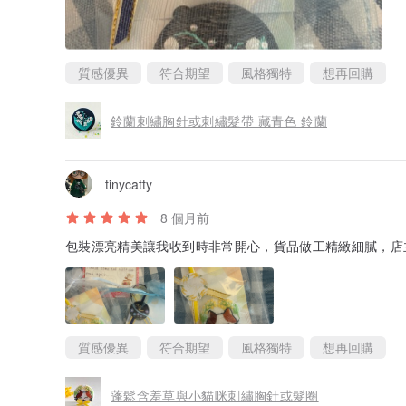
質感優異
符合期望
風格獨特
想再回購
鈴蘭刺繡胸針或刺繡髮帶 藏青色 鈴蘭
tinycatty
8 個月前
包裝漂亮精美讓我收到時非常開心，貨品做工精緻細膩，店
質感優異
符合期望
風格獨特
想再回購
蓬鬆含羞草與小貓咪刺繡胸針或髮圈