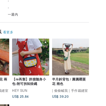
-
-
一週內
似
看更多
花 兩
【re再製】拼接隨身小
半月斜背包 / 圓圓罌粟
包-附可拆卸掛繩
花 兩色
作裁縫室
HEY SUN
| 偷偷喊我 | 手作裁縫室
US$ 25.84
US$ 39.20