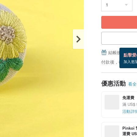
結帳後填寫並
點擊愛
付款後，從備貨到
加入慾
優惠活動
看全部
免運費
滿 US$
活動詳
Pinko
運費 US$