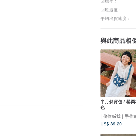
回應率：
回應速度：
平均出貨速度：
與此商品相
半月斜背包 / 罌粟
色
| 偷偷喊我 | 手
US$ 39.20