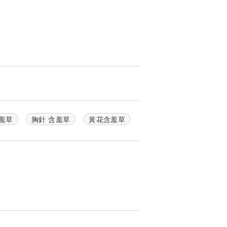
羞草
胸針 含羞草
黃花含羞草