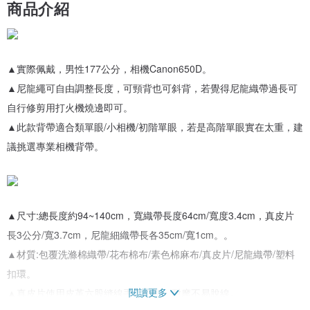
商品介紹
▲實際佩戴，男性177公分，相機Canon650D。
▲尼龍繩可自由調整長度，可頸背也可斜背，若覺得尼龍織帶過長可
自行修剪用打火機燒邊即可。
▲此款背帶適合類單眼/小相機/初階單眼，若是高階單眼實在太重，建
議挑選專業相機背帶。
▲尺寸:總長度約94~140cm，寬織帶長度64cm/寬度3.4cm，真皮片
長3公分/寬3.7cm，尼龍細織帶長各35cm/寬1cm。。
▲材質:包覆洗滌棉織帶/花布棉布/素色棉麻布/真皮片/尼龍織帶/塑料
扣環。
閱讀更多
▲真皮片使用皮革六股縫線手工縫製，耐摩不易脫線。