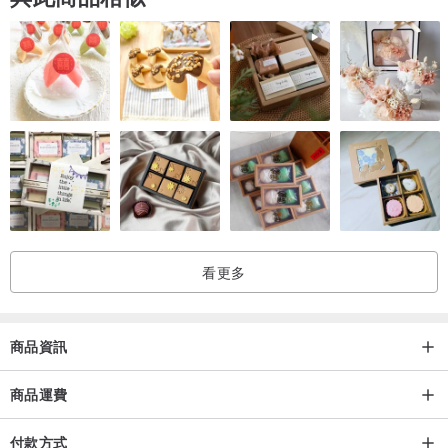
▲花布圖樣比較鬆散或偏大，每一款皆會有所不同，介意請勿下單。
●若需送禮請備註告知，會附贈簡易紙袋及封口貼紙。
●照片皆白日光拍攝無濾鏡修圖，盡可能讓商品顏色還原，但色彩會因
顯示器性能不同而有所差異，若有疑慮可至市集或寄賣銷售現場選
購。
●商品皆為實品拍攝，盡可能呈現商品質感及細節。除商品本身瑕疵或
寄送過程損壞可全額退費，退回商品請確保商品與包裝完整。
看更多
商品資訊
商品運費
付款方式