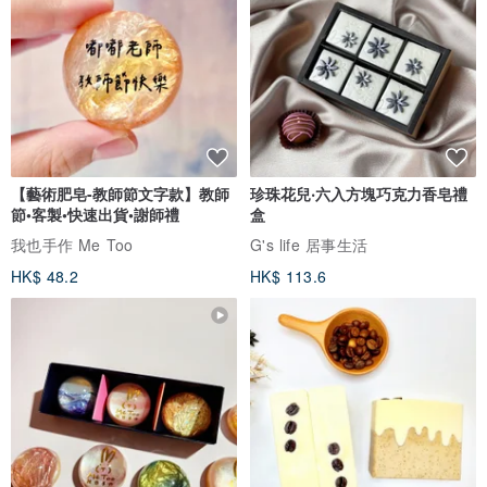
【藝術肥皂-教師節文字款】教師
珍珠花兒‧六入方塊巧克力香皂禮
節•客製•快速出貨•謝師禮
盒
我也手作 Me Too
G's life 居事生活
HK$ 48.2
HK$ 113.6