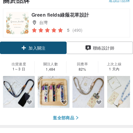
關於品牌
Green fields綠蔭花草設計
台灣
5
(490)
領優惠券
聯絡設計師
加入關注
出貨速度
關注人數
回應率
上次上線
1～3 日
1 天內
1,484
82%
逛全部商品