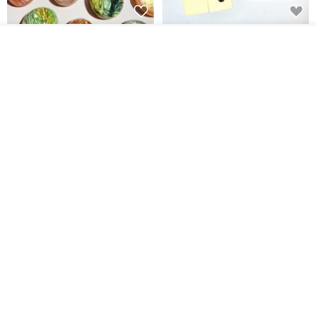
【禮物】為您訂製款•可客製
【24h出貨】原粹咖啡∣杏核乳木
我要排隊
•LOGO•文字•胺基酸寶石皂
蜂蜜牛奶皂 畢業禮物 謝師禮盒
加入收藏
了解品牌
我也手作 Me Too
Wow Hsu 哇許創意皂研室
HK$ 51.3
HK$ 76.9
免運
單入蛋糕香皂禮盒─香橙乳酪
(Ms. box 箱子小姐) 頂級北美黑
胡桃原木飾品盒/珠寶盒
G's life 居事生活
Ms.box 箱子小姐
HK$ 73.8
HK$ 990.6