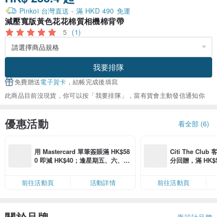
Pinkoi 台灣直送 - 滿 HKD 490 免運
減壓寬版黃色花花棉質相機棉背帶
5
(1)
我要排隊
免費贈送
電子賀卡
，結帳完成後填寫
此商品目前沒現貨，你可以按「我要排隊」，當有貨會主動發信通知你
優惠活動
看全部 (6)
用 Mastercard 單筆簽賬滿 HK$58
Citi The Club
0 即減 HK$40；逢星期五、六、日
分回贈，滿 HK$580
滿 HK$880 即減 HK$80（名額有
Coins（名額
限，額滿即止，僅限「常用信用
前往活動頁
活動詳情
前往活動頁
卡」結帳）
逛設計品牌