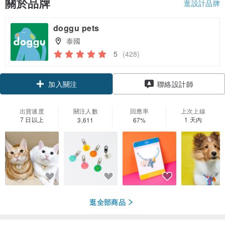
關於品牌
逛設計品牌
doggu pets
泰國
5
(428)
領優惠券
聯絡設計師
加入關注
出貨速度
關注人數
回應率
上次上線
7 日以上
1 天內
3,611
67%
逛全部商品