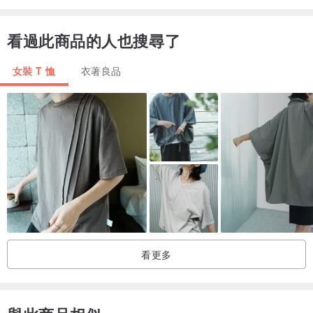
- 100％純棉
看過此商品的人也搜尋了
-男女通用的
- 每天穿著舒適
女裝 T 恤
衣著良品
看更多