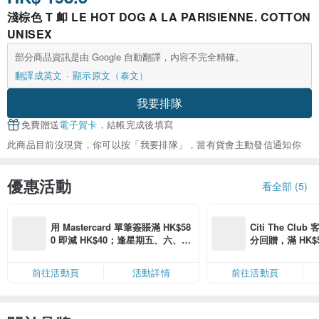
淺棕色 T 卹 LE HOT DOG A LA PARISIENNE. COTTON
UNISEX
部分商品資訊是由 Google 自動翻譯，內容不完全精確。
翻譯成英文
顯示原文（泰文）
我要排隊
免費贈送
電子賀卡
，結帳完成後填寫
此商品目前沒現貨，你可以按「我要排隊」，當有貨會主動發信通知你
優惠活動
看全部 (5)
用 Mastercard 單筆簽賬滿 HK$58
Citi The Club
0 即減 HK$40；逢星期五、六、日
分回贈，滿 HK$580
滿 HK$880 即減 HK$80（名額有
Coins（名額
限，額滿即止，僅限「常用信用
前往活動頁
活動詳情
前往活動頁
卡」結帳）