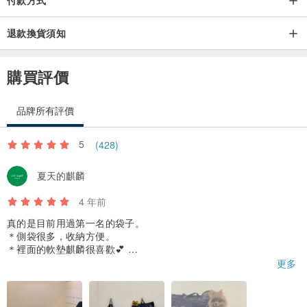
退款換貨須知
購買評價
品牌所有評價
5
(428)
夏天的麒麟
4 年前
真的是目前用過第一名的袋子。
＊側袋很多，收納方便。
＊裡面的軟墊麒麟很喜歡💕
＊旁邊的小開口，真的開的很棒，讓她安靜不焦慮。
更多
＊短帶可以提，可以勾在胳膊，長背帶有緩衝，背起來舒服。
＊布料好整理、裡面可洗，包整體不算重