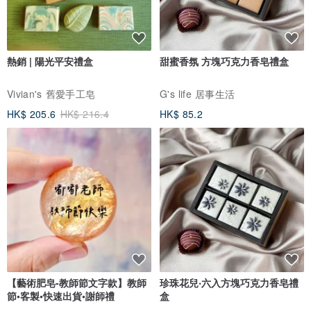
熱銷 | 陽光平安禮盒
甜蜜香氛 方塊巧克力香皂禮盒
Vivian's 舊愛手工皂
G's life 居事生活
HK$ 205.6
HK$ 216.4
HK$ 85.2
【藝術肥皂-教師節文字款】教師
珍珠花兒‧六入方塊巧克力香皂禮
節•客製•快速出貨•謝師禮
盒