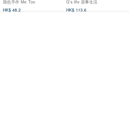
我也手作 Me Too
G's life 居事生活
HK$ 48.2
HK$ 113.6
我要排隊
加入收藏
了解品牌
【禮物】為您訂製款•可客製
【24h出貨】原粹咖啡∣杏核乳木
•LOGO•文字•胺基酸寶石皂
蜂蜜牛奶皂 畢業禮物 謝師禮盒
我也手作 Me Too
Wow Hsu 哇許創意皂研室
HK$ 51.3
HK$ 76.9
免運