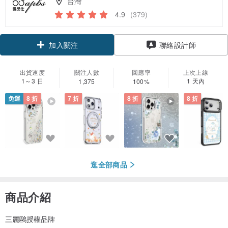
台灣
4.9
(379)
領優惠券
聯絡設計師
加入關注
出貨速度
關注人數
回應率
上次上線
1～3 日
1 天內
1,375
100%
免運
8 折
7 折
8 折
8 折
逛全部商品
商品介紹
三麗鷗授權品牌