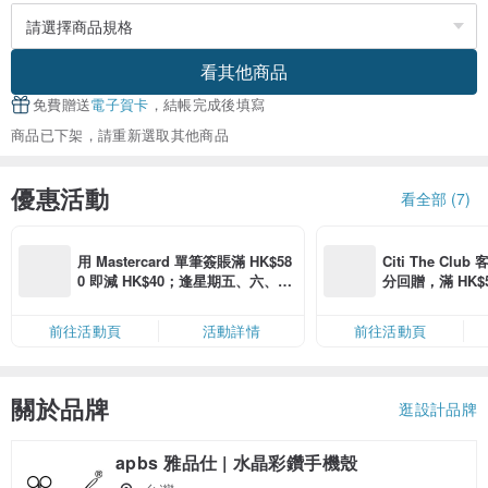
看其他商品
免費贈送
電子賀卡
，結帳完成後填寫
商品已下架，請重新選取其他商品
優惠活動
看全部 (7)
用 Mastercard 單筆簽賬滿 HK$58
Citi The Club
0 即減 HK$40；逢星期五、六、日
分回贈，滿 HK$580
滿 HK$880 即減 HK$80（名額有
Coins（名額
限，額滿即止，僅限「常用信用
前往活動頁
活動詳情
前往活動頁
卡」結帳）
關於品牌
逛設計品牌
apbs 雅品仕 | 水晶彩鑽手機殼