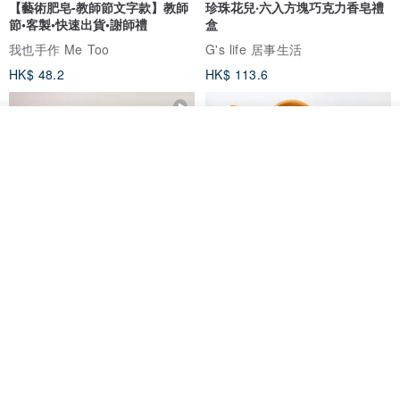
【藝術肥皂-教師節文字款】教師
珍珠花兒‧六入方塊巧克力香皂禮
節•客製•快速出貨•謝師禮
盒
我也手作 Me Too
G's life 居事生活
HK$ 48.2
HK$ 113.6
看其他商品
了解品牌
【禮物】為您訂製款•可客製
【24h出貨】原粹咖啡∣杏核乳木
•LOGO•文字•胺基酸寶石皂
蜂蜜牛奶皂 畢業禮物 謝師禮盒
我也手作 Me Too
Wow Hsu 哇許創意皂研室
HK$ 51.3
HK$ 76.9
免運