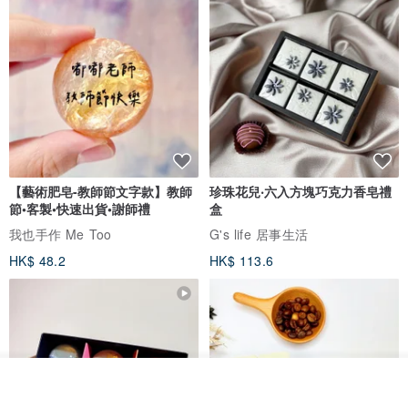
【藝術肥皂-教師節文字款】教師
珍珠花兒‧六入方塊巧克力香皂禮
節•客製•快速出貨•謝師禮
盒
我也手作 Me Too
G's life 居事生活
HK$ 48.2
HK$ 113.6
我要排隊
了解品牌