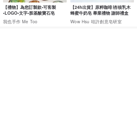
【禮物】為您訂製款•可客製
【24h出貨】原粹咖啡∣杏核乳木
•LOGO•文字•胺基酸寶石皂
蜂蜜牛奶皂 畢業禮物 謝師禮盒
我也手作 Me Too
Wow Hsu 哇許創意皂研室
HK$ 51.3
HK$ 76.9
我要排隊
免運
了解品牌
單入蛋糕香皂禮盒─香橙乳酪
(Ms. box 箱子小姐) 頂級北美黑
胡桃原木飾品盒/珠寶盒
G's life 居事生活
Ms.box 箱子小姐
HK$ 73.8
HK$ 990.6