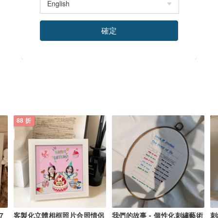
確定
88 折
7
客製化立體相框照片合照情侶
我們的故事 - 個性化刺繡藝術
刺