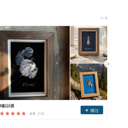
1 / 2
9點以後
yoko
關注
4.9
(15)