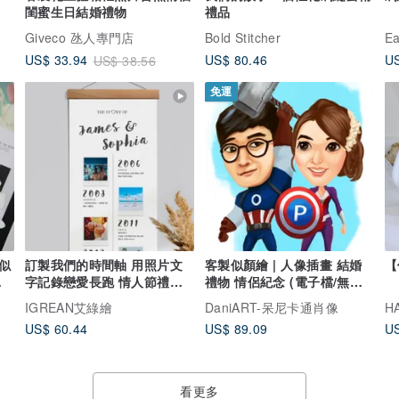
閨蜜生日結婚禮物
禮品
Giveco 氹人專門店
Bold Stitcher
E
US$ 80.46
US
US$ 33.94
US$ 38.56
免運
似
訂製我們的時間軸 用照片文
客製似顏繪 | 人像插畫 結婚
【
閨
字記錄戀愛長跑 情人節禮物
禮物 情侶紀念 (電子檔/無框
週年紀念
畫)
IGREAN艾綠繪
DaniART-呆尼卡通肖像
H
US$ 60.44
US$ 89.09
US
看更多