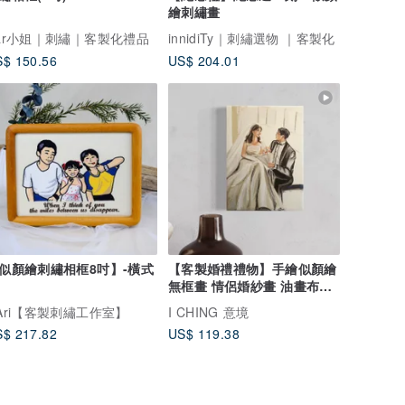
繪刺繡畫
ar小姐｜刺繡｜客製化禮品
innidiTy｜刺繡選物 ｜客製化
$ 150.56
US$ 204.01
似顏繪刺繡相框8吋】-橫式
【客製婚禮禮物】手繪似顏繪
無框畫 情侶婚紗畫 油畫布掛
畫
Ari【客製刺繡工作室】
I CHING 意境
$ 217.82
US$ 119.38