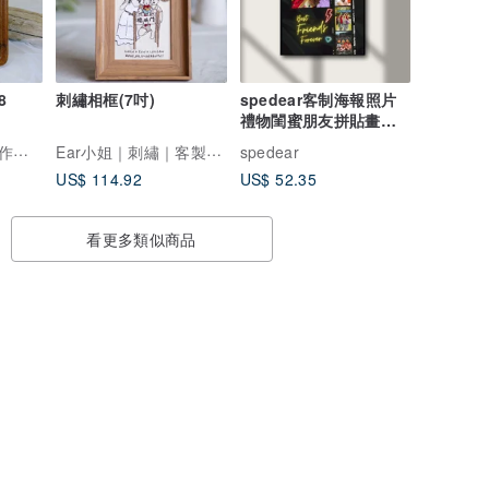
8
刺繡相框(7吋)
spedear客制海報照片
禮物閨蜜朋友拼貼畫紀
念裝飾畫
HAri【客製刺繡工作室】
Ear小姐｜刺繡｜客製化禮品
spedear
US$ 114.92
US$ 52.35
看更多類似商品