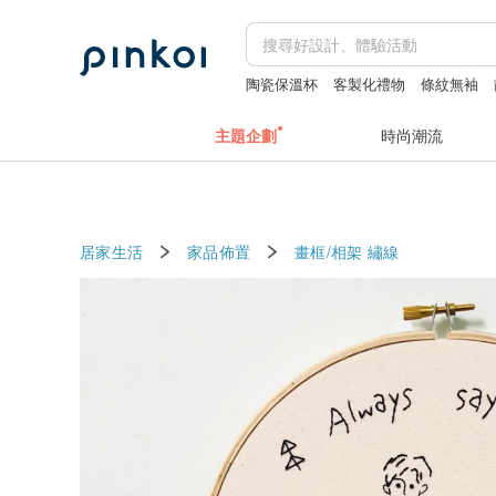
陶瓷保溫杯
客製化禮物
條紋無袖
2027手帳
主題企劃
時尚潮流
居家生活
家品佈置
畫框/相架
繡線