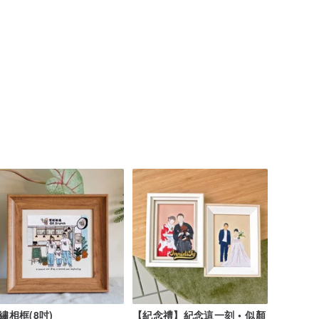
繡相框(8吋)
【紀念禮】紀念這一刻 • 似顏