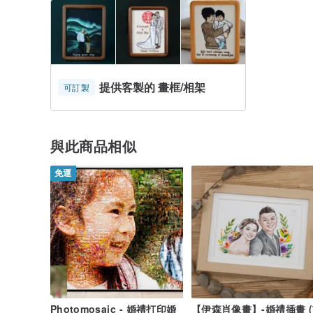
提供客製的 畫框/相架
可訂製
與此商品相似
免運
Photomosaic - 婚禮打印婚
【伊森肖像畫】-婚禮插畫 (