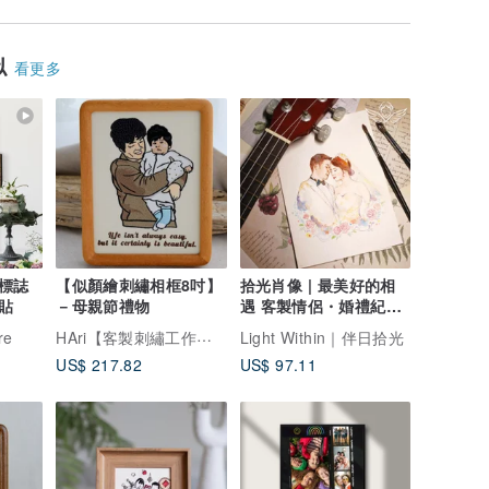
似
看更多
標誌
【似顏繪刺繡相框8吋】
拾光肖像 | 最美好的相
貼
－母親節禮物
遇 客製情侶・婚禮紀念
水彩畫
HAri【客製刺繡工作室】
re
Light Within｜伴日拾光
US$ 217.82
US$ 97.11