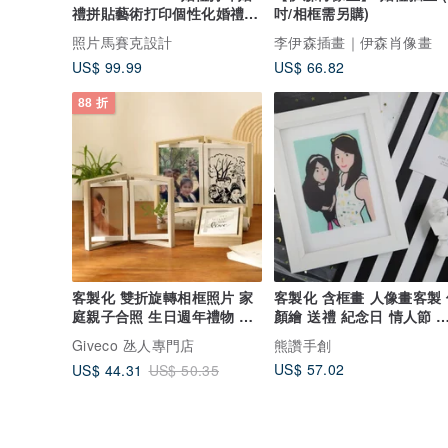
禮拼貼藝術打印個性化婚禮照
吋/相框需另購)
片
照片馬賽克設計
李伊森插畫｜伊森肖像畫
US$ 99.99
US$ 66.82
88 折
客製化 雙折旋轉相框照片 家
客製化 含框畫 人像畫客製 
庭親子合照 生日週年禮物 婚
顏繪 送禮 紀念日 情人節 
禮小物
密 插畫
Giveco 氹人專門店
熊讚手創
US$ 57.02
US$ 44.31
US$ 50.35