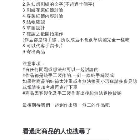
2.告知想刺繡的文字(不超過十個字)
3.刺繡花束細節討論
4.客製細節內容討論
5.結帳確認
6.草圖設計
7.確認之後開始製作
(作品都是純手繡，所以成品不會跟草稿圖完全一樣唷
8.可以代客手寫卡片
9·寄出商品
注意事項：
#有任何問題或想法都可以一起討論的
#作品都是純手工製作的,一針一線純手繡製成
如果對商品的細節太注重或者無法接受小瑕疵請多多見諒
或煩請多加考慮再進行下單
#商品因客製化及手工製作寄出後恕無法退換貨喲
最後期待我們一起創作出獨一無二的作品吧
看過此商品的人也搜尋了