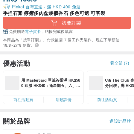
Pinkoi 台灣直送 - 滿 HKD 490 免運
手捏石膏 療癒多肉盆栽擴香石 多色可選 可客製
我要訂製
免費贈送
電子賀卡
，結帳完成後填寫
本商品為「接單訂製」。付款後需 7 個工作天製作。現在下單預估
18/8~27/8 到貨。
優惠活動
看全部 (7)
用 Mastercard 單筆簽賬滿 HK$58
Citi The Club
0 即減 HK$40；逢星期五、六、日
分回贈，滿 HK$580
滿 HK$880 即減 HK$80（名額有
Coins（名額
限，額滿即止，僅限「常用信用
前往活動頁
活動詳情
前往活動頁
卡」結帳）
關於品牌
逛設計品牌