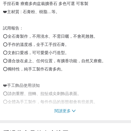
手捏石膏 療癒多肉盆栽擴香石 多色可選 可客製
❤️主材質 : 石膏粉、樹脂…等。
試用報告：
⭕全石膏製作，不用澆水、不需日曬，不會死翹翹。
⭕手作的溫度感，全手工手捏石膏。
⭕文創口愛感，可可愛愛小巧造型。
⭕適合放在桌上、任何位置，有擴香功能，自然又療癒。
⭕獨特性，純手工製作石膏多肉。
❤️手工飾品使用須知
⭕請勿重壓、扭轉、拉扯或尖刺飾品表面。
⭕全體為手工製作，每件作品的形態都會有些差異。
閱讀更多
❤️擴香石
⭕擴香石本身無香氣，為自行在擴香石上直接滴上精油或香精。