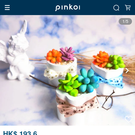
1/5
HK$ 193.6