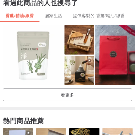
看過此商品的人也搜尋了
⭕勿滴在有色之擴香石上，避免造成擴香石之染色。
⭕香氣持久度，與您添加的精油、香精或香水多寡來決定。
香薰/精油/線香
居家生活
提供客製的 香薰/精油/線香
⭕擴香石成分為石膏粉製成，有白色粉末或輕微氣泡為正常現象並非
瑕疵品。
⭕擴香石，請勿放在潮溼處，容易發霉。
⭕擴香石表面滴入約5-10滴喜歡的精油或香氛，透過表面毛孔吸收，
香氛淡去後可再加幾滴精油或香氛，即可重複使用。
⭕滴上精油或香氛可能會留下痕跡，屬正常現象
❤️ 出貨．客製
⭕需客製香味或大量訂製請私訊留言謝謝～
看更多
⭕確保商品最佳品質，擴香石皆確認訂單後開始製作，約7-10天工作
日（不含假日）因此出貨期間較長感謝您耐心等待喔。
⭕收到商品記得一定拆開讓它通風，石膏調節濕氣會吸濕有水份容易
熱門商品推薦
變質～