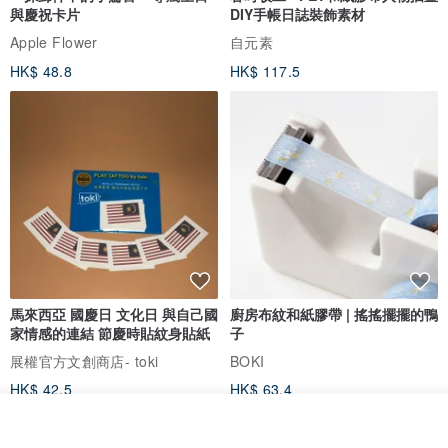
與慶祝卡片
DIY手帳日誌裝飾素材
Apple Flower
自元素
HK$ 48.8
HK$ 117.5
馬來西亞 國慶日 文化日 與自己國
廚房布紋和紙膠帶 | 搖搖擺擺的鴨
家情感的連結 節慶時貼紋身貼紙
子
展權官方文創商店- toki
BOKI
HK$ 42.5
HK$ 63.4
我要訂製
加入收藏
了解品牌