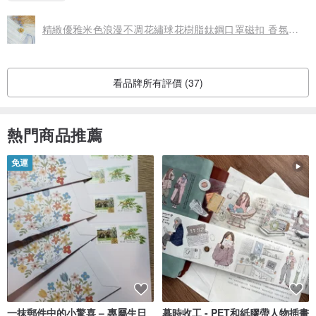
精緻優雅米色浪漫不凋花繡球花樹脂鈦鋼口罩磁扣 香氛扣 口罩扣
看品牌所有評價 (37)
熱門商品推薦
免運
一抹郵件中的小驚喜 – 專屬生日
暮時收工 - PET和紙膠帶人物插畫