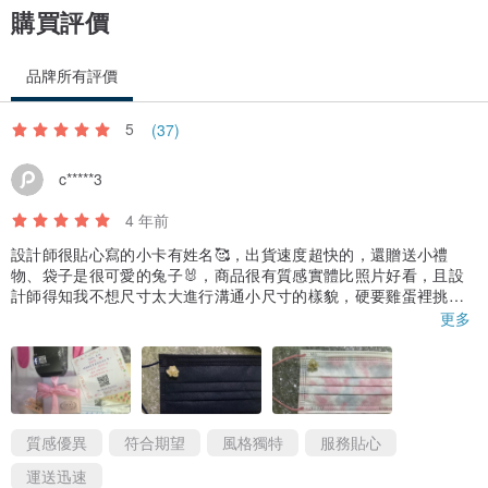
購買評價
品牌所有評價
5
(37)
c*****3
4 年前
設計師很貼心寫的小卡有姓名🥰，出貨速度超快的，還贈送小禮
物、袋子是很可愛的兔子🐰，商品很有質感實體比照片好看，且設
計師得知我不想尺寸太大進行溝通小尺寸的樣貌，硬要雞蛋裡挑骨
頭大概只有一側花瓣沒有完全遮到芳香底座，但我想應該如設計師
更多
所述每個不凋花無法完全一致吧！其實也是它的獨特美❤️，目前尚
未使用比較擔心的是它小小的希望不要容易不見
質感優異
符合期望
風格獨特
服務貼心
運送迅速