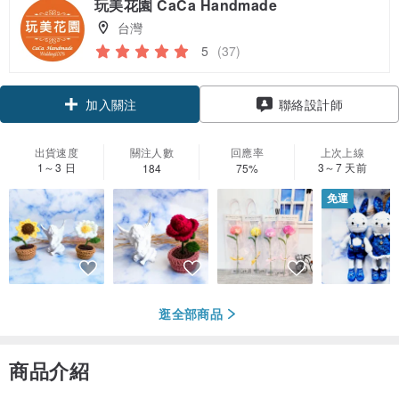
玩美花園 CaCa Handmade
台灣
5
(37)
加入關注
聯絡設計師
出貨速度
關注人數
回應率
上次上線
1～3 日
3～7 天前
184
75%
免運
逛全部商品
商品介紹