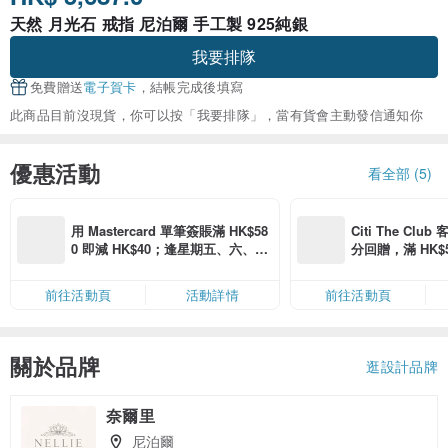
天然 月光石 戒指 尼泊爾 手工製 925純銀
我要排隊
免費贈送
電子賀卡
，結帳完成後填寫
此商品目前沒現貨，你可以按「我要排隊」，當有貨會主動發信通知你
優惠活動
看全部 (5)
用 Mastercard 單筆簽賬滿 HK$58
Citi The Club
0 即減 HK$40；逢星期五、六、日
分回贈，滿 HK$580
滿 HK$880 即減 HK$80（名額有
Coins（名額
限，額滿即止，僅限「常用信用
前往活動頁
活動詳情
前往活動頁
卡」結帳）
關於品牌
逛設計品牌
奈爾里
尼泊爾