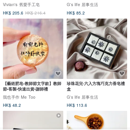
Vivian's 舊愛手工皂
G's life 居事生活
HK$ 205.6
HK$ 216.4
HK$ 85.2
【藝術肥皂-教師節文字款】教師
珍珠花兒‧六入方塊巧克力香皂禮
節•客製•快速出貨•謝師禮
盒
我也手作 Me Too
G's life 居事生活
HK$ 48.2
HK$ 113.6