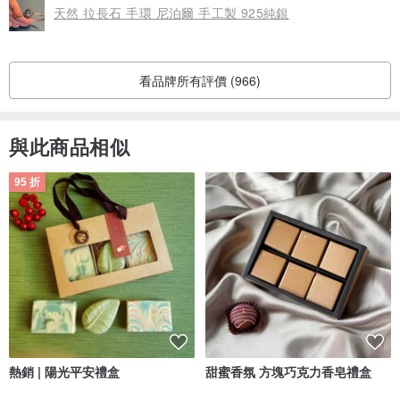
天然 拉長石 手環 尼泊爾 手工製 925純銀
看品牌所有評價 (966)
與此商品相似
95 折
熱銷 | 陽光平安禮盒
甜蜜香氛 方塊巧克力香皂禮盒