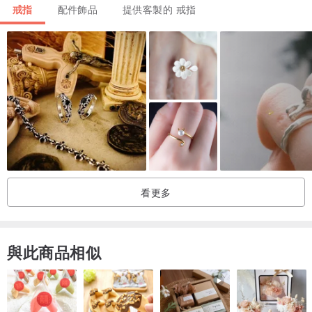
有實體店鋪。歡迎詢問各式高端飾品（925純銀、k金、純金）、寶
戒指
配件飾品
提供客製的 戒指
石，可見面挑選。
架上飾品皆有含售後服務，可附國際證書，亦支持各式檢測。
💫奈爾里特別說明：
搭配天然石去設計的飾品，盡力不傷害天然寶石本身，但因為是全手
工製作，因此在安置寶石時，有一定的機會不小心讓寶石有一點點的
小傷，有時是肉眼可見，有時是完全看不出來。請您購買前確認，能
夠接受這些飾品的「可能的」缺陷美，再作結帳喔！（天然石本身絕
大部分會有天然的晶體結構或裂隙，請您也在購買前詢問或搜尋相關
看更多
資訊😊）
■運費說明
與此商品相似
Nellie的商品皆由尼泊爾出貨，但為了節省您所支出的國際運費，若您
收件地址在亞洲國家，我們會一週統整一次訂單，將商品發送至台灣
工作室，再由台灣的工作同仁將商品寄送給您。