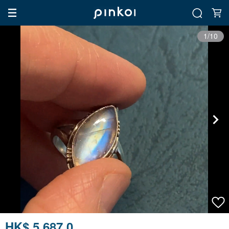
1/10
HK$ 5,687.0