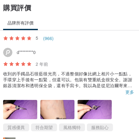
購買評價
品牌所有評價
5
(966)
d*********0
2 年前
收到的手鐲晶石很藍很光亮，不過整個好像比網上相片小一點點，
手環穿上手後有一點緊，但還可以。包裝有雙重紙盒很安全。謝謝
銀器清潔布和透明保全袋，還有手寫卡。我以為是從尼泊爾寄來，
完來是台灣比較近 😁 Thanks!
更多
質感優異
符合期望
風格獨特
服務貼心