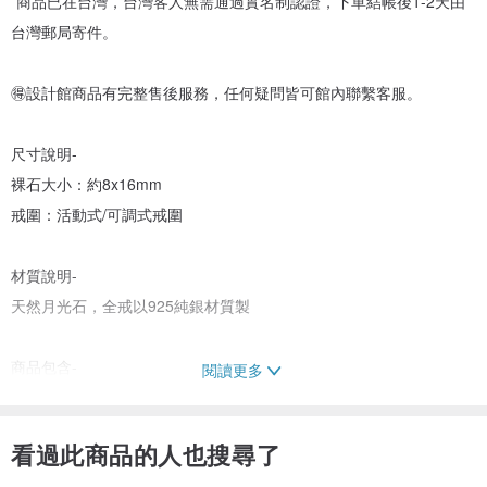
*商品已在台灣，台灣客人無需通過實名制認證，下單結帳後1-2天由
台灣郵局寄件。
🉐️設計館商品有完整售後服務，任何疑問皆可館內聯繫客服。
尺寸說明-
裸石大小：約8x16mm
戒圍：活動式/可調式戒圍
材質說明-
天然月光石，全戒以925純銀材質製
商品包含-
閱讀更多
戒指、飾品盒、拭銀布、PVC飾品收納袋
看過此商品的人也搜尋了
❤️特別說明：奈爾里於2017年成立，台灣雖沒有實體店面，但尼泊爾