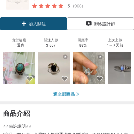
5
(966)
領優惠券
聯絡設計師
加入關注
出貨速度
關注人數
回應率
上次上線
一週內
1～3 天前
3,557
88%
逛全部商品
商品介紹
⭐️⭐️備註說明⭐️⭐️