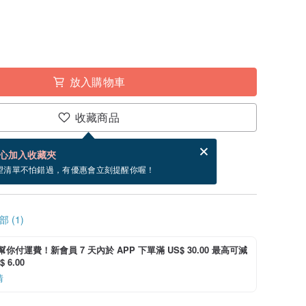
放入購物車
收藏商品
分享，免費幫你寄送電子賀卡。
電子賀卡是什麼？
心加入收藏夾
寄出商品為 2 個工作天。（不包含假日）
望清單不怕錯過，有優惠會立刻提醒你喔！
 (1)
i 幫你付運費！新會員 7 天內於 APP 下單滿 US$ 30.00 最高可減
 6.00
情