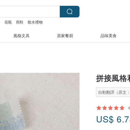
餅
花瓶
雨鞋
散水禮物
風格文具
居家餐廚
品味美食
拼接風格和
自動翻譯（原文
US$
6.