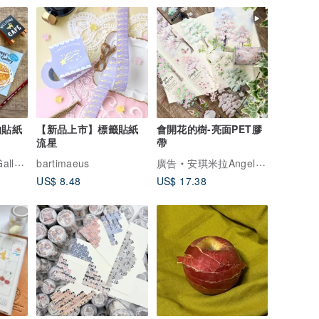
物貼紙
【新品上市】標籤貼紙
會開花的樹-亮面PET膠
流星
帶
lery
bartimaeus
廣告
安琪米拉Angel Mira
US$ 8.48
US$ 17.38