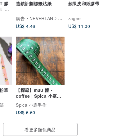
ET 膠
造鎮計劃標籤貼紙
蘋果皮和紙膠帶
 |
PT2)
廣告
NEVERLAND 森年文創
zagne
US$ 4.46
US$ 11.00
粉筆
【標籤】muu 醬 -
coffee | Spica 小庭手
作 (R7)
部
Spica 小庭手作
US$ 6.60
看更多類似商品