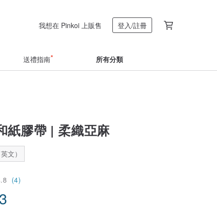
我想在 Pinkoi 上販售
登入/註冊
送禮指南
所有分類
紙膠帶 | 柔織亞麻
：英文）
4.8
(4)
73