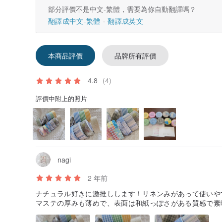
部分評價不是中文-繁體，需要為你自動翻譯嗎？
翻譯成中文-繁體
翻譯成英文
本商品評價
品牌所有評價
4.8
(4)
評價中附上的照片
nagi
2 年前
ナチュラル好きに激推しします！リネンみがあって使いや
マステの厚みも薄めで、表面は和紙っぽさがある質感で素