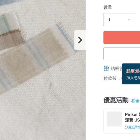
數量
結帳後填寫並
點擊愛
付款後，從備貨到
加入慾
優惠活動
看全部
Pinko
運費 US$
活動詳