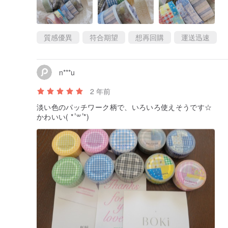
質感優異
符合期望
想再回購
運送迅速
n***u
2 年前
淡い色のパッチワーク柄で、いろいろ使えそうです‪☆
かわいい( * ॑꒳ ॑*)