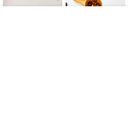
創意發想，用心製作，細心包裝
從打開包裝的那一刻，配合著隻字片語
我要排隊
加入收藏
了解品牌
那一刻
增添生活的美好
－－－－－－－－－－－－－－－
【禮物】為您訂製款•可客製
【24h出貨】原粹咖啡∣杏核乳木
•LOGO•文字•胺基酸寶石皂
蜂蜜牛奶皂 畢業禮物 謝師禮盒
喧囂城市中的一隅
我也手作 Me Too
Wow Hsu 哇許創意皂研室
繁亂生活中的寧靜
HK$ 51.3
HK$ 76.9
愜意旅行中的風景
心海底深處的美夢
免運
唯有你知道揮灑心境繪下美好
讓它成為你的微笑