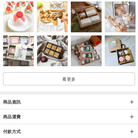
看更多
#質感包裝
唯ユイ用心設計的質感包裝。
商品資訊
質感從開啟包裝的那刻開始。
商品運費
付款方式
用來送禮也很適合。