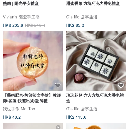
熱銷 | 陽光平安禮盒
甜蜜香氛 方塊巧克力香皂禮盒
唯ユイ為您傳情達意。
Vivian's 舊愛手工皂
G's life 居事生活
－－－－－－－－－－－－－－－
HK$ 205.6
HK$ 216.4
HK$ 85.2
唯ユイ
山空湖靜 一窗幽暗映湛藍
枝滿花飛 雙鈿翠青照淡烟
唯心唯境 染盡繪明
－－－－－－－－－－－－－－－
【藝術肥皂-教師節文字款】教師
珍珠花兒‧六入方塊巧克力香皂禮
節•客製•快速出貨•謝師禮
盒
唯=獨一無二，獨一無二的創作
我也手作 Me Too
G's life 居事生活
HK$ 48.2
HK$ 113.6
設計的初衷來自人心