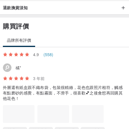
退款換貨須知
購買評價
#貼心服務-送禮傳心意
品牌所有評價
為您送禮時客製手寫小卡或信箋，為您傳情達意，
4.9
(558)
請將您的心意於下單時填寫於備註即可喔。
(卡片款式隨機，如有特殊需求歡迎來信。)
橘*
3 年前
外層還有紙盒跟不織布袋，包裝很精緻，花色也跟照片相符，觸感
有點磨砂的感覺，有點霧面，不滑手，很喜歡💕之後會想再回購其
他花色！