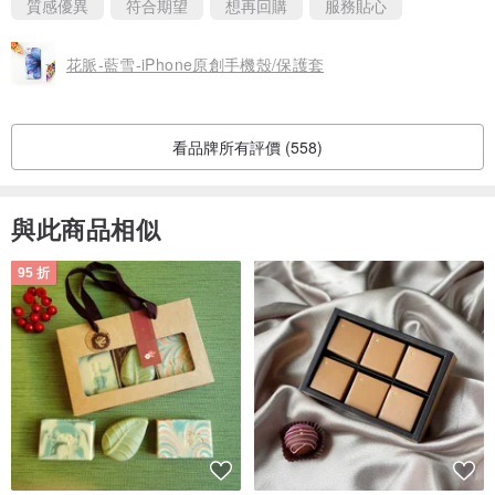
質感優異
符合期望
想再回購
服務貼心
花脈-藍雪-iPhone原創手機殼/保護套
看品牌所有評價 (558)
與此商品相似
95 折
湖水綠
夢幻粉