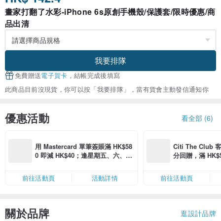
畫家打翻了水彩-iPhone 6s原創手機殼/保護套/限時優惠/商
品出清
我要排隊
免費贈送
電子賀卡
，結帳完成後填寫
此商品目前沒現貨，你可以按「我要排隊」，當有貨會主動發信通知你
優惠活動
看全部 (6)
用 Mastercard 單筆簽賬滿 HK$58
Citi The Club
0 即減 HK$40；逢星期五、六、日
分回贈，滿 HK$580
滿 HK$880 即減 HK$80（名額有
Coins（名額
限，額滿即止，僅限「常用信用
前往活動頁
活動詳情
前往活動頁
卡」結帳）
關於品牌
逛設計品牌