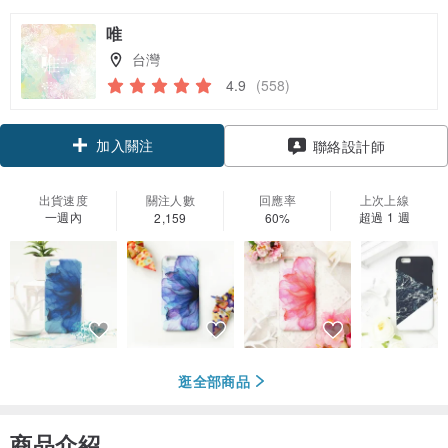
唯
台灣
4.9
(558)
加入關注
聯絡設計師
出貨速度
關注人數
回應率
上次上線
一週內
超過 1 週
2,159
60%
逛全部商品
商品介紹