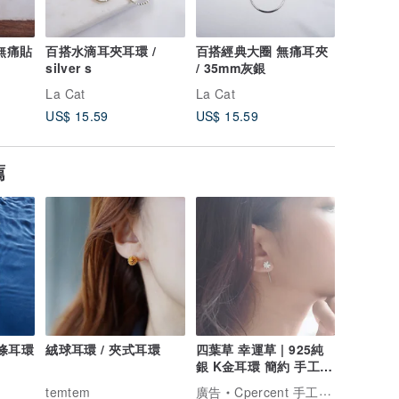
 無痛貼
百搭水滴耳夾耳環 /
百搭經典大圈 無痛耳夾
菱紋波浪 
silver s
/ 35mm灰銀
銀
La Cat
La Cat
La Cat
US$ 15.59
US$ 15.59
US$ 15.
薦
鍊條耳環
絨球耳環 / 夾式耳環
四葉草 幸運草 | 925純
銀 K金耳環 簡約 手工銀
飾 情人禮物
temtem
廣告
Cpercent 手工飾品