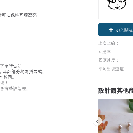
才可以保持耳環漂亮
加入關注
上次上線：
回應率：
回應速度：
在下單時告知！
平均出貨速度：
0)，耳針部分均為掛勾式。
全相同。
換貨！
能會有些許落差。
設計館其他