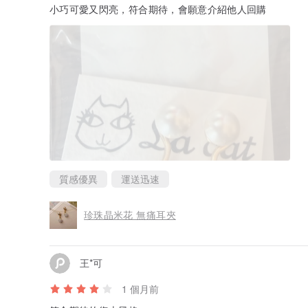
小巧可愛又閃亮，符合期待，會願意介紹他人回購
質感優異
運送迅速
珍珠晶米花 無痛耳夾
王*可
1 個月前