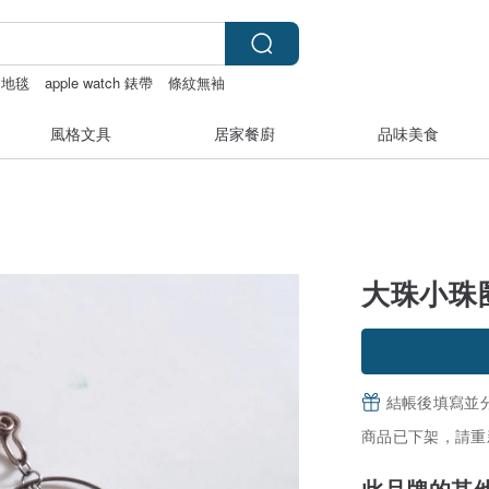
地毯
apple watch 錶帶
條紋無袖
風格文具
居家餐廚
品味美食
大珠小珠圈圈
結帳後填寫並
商品已下架，請重
此品牌的其