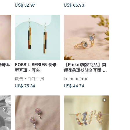
US$ 32.97
US$ 65.93
珍珠耳
FOSSIL SERIES 長條
【Pinkoi獨家商品】閃
型耳環・耳夾
耀花朵環狀貼合耳環 淺
藍色 花朵 線鑽 淺藍
廣告
白谷工房
in the mirror
US$ 75.34
US$ 44.74