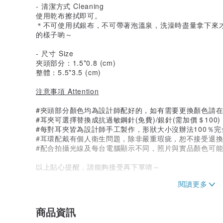
- 清潔方式 Cleaning
使用乾布擦拭即可。
＊不可使用拭銀布，不可帶著泡溫泉，洗澡時盡量拿下來
的樣子喲～
- 尺寸 Size
夾頭部分：1.5*0.8 (cm)
整體：5.5*3.5 (cm)
注意事項 Attention
#夾頭部分顏色均為設計師配好的，如有需要更換顏色請
#耳夾可選擇替換成抗過敏鋼針(免費)/銀針(需加價＄10
#每對耳夾皆為設計師手工製作，形狀大小沒辦法100％完
#耳環配戴有個人衛生問題，除非嚴重瑕疵，恕不接受退
#配合拍攝光線及每台電腦顯示不同，照片與實品顏色可
以上貼心提醒，請能夠接受再下單唷～
產地 台灣 Made in Taiwan
商品資訊