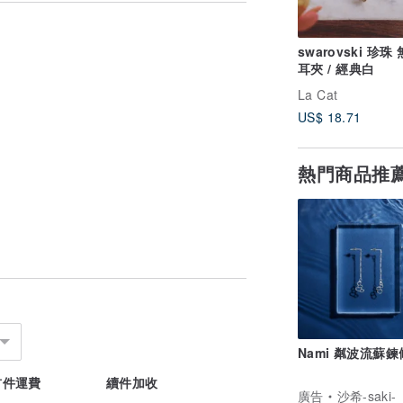
swarovski 珍珠
耳夾 / 經典白
La Cat
US$ 18.71
熱門商品推
Nami 粼波流蘇
首件運費
續件加收
廣告
沙希-saki-