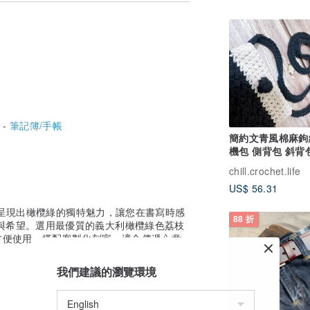
 -
筆記簿/手帳
簡約文青風棉麻鉤
機包 側背包 斜背
chill.crochet.life
US$ 56.31
記本，呈現出橄欖綠的獨特魅力，讓您在書寫時感
88 折
與希望。選用最優質的義大利橄欖綠色荔枝
方便使用。搭配客製化刻字，適合傳遞心意
我們建議的瀏覽環境