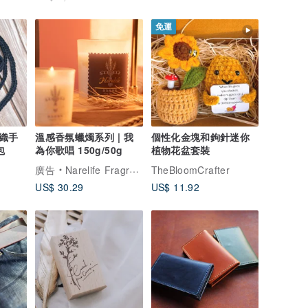
免運
織手
溫感香氛蠟燭系列 | 我
個性化金塊和鉤針迷你
包
為你歌唱 150g/50g
植物花盆套裝
廣告
Narelife Fragrance｜娜樂香氛
TheBloomCrafter
US$ 30.29
US$ 11.92