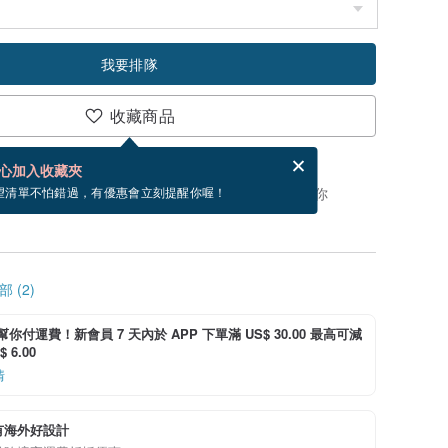
我要排隊
收藏商品
分享，免費幫你寄送電子賀卡。
電子賀卡是什麼？
心加入收藏夾
，你可以按「我要排隊」，當有貨會主動發信通知你
望清單不怕錯過，有優惠會立刻提醒你喔！
 (2)
i 幫你付運費！新會員 7 天內於 APP 下單滿 US$ 30.00 最高可減
 6.00
情
有海外好設計