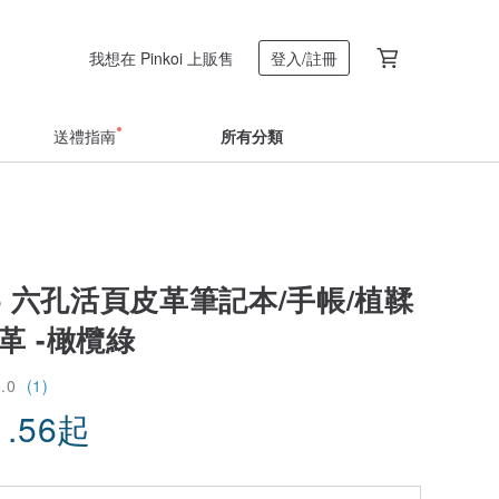
我想在 Pinkoi 上販售
登入/註冊
送禮指南
所有分類
r A6 六孔活頁皮革筆記本/手帳/植鞣
革 -橄欖綠
5.0
(1)
1.56
起