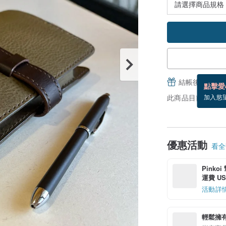
結帳後填寫並
點擊愛
此商品目前沒現貨
加入慾
優惠活動
看全部
Pinko
運費 US$
活動詳
輕鬆擁