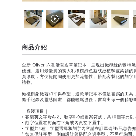
商品介紹
全新 Oliver 六孔活頁皮革筆記本，呈現出橄欖綠的獨
優雅。選用最優質的義大利橄欖綠色荔枝紋植鞣皮柔韌的
頁厚度，方便捷開闔使用更加流暢性。搭配客製化的刻字
禮物。
橄欖樹象徵著和平與希望，這款筆記本不僅是書寫的工具
隨手記錄及靈感圖畫，都能輕鬆勝任，書寫出每一個精彩
｜客製項目｜
• 客製英文字母A-Z、數字0-9或圖案符號，共10個字元以
• 刻字位置在封面右下角或內頁左下置中。
• 字型共4種，字型選擇和刻字內容請在訂單備註/訊息告
* 如無備註字型，則由設計師搭配合適字型，不另行詢問