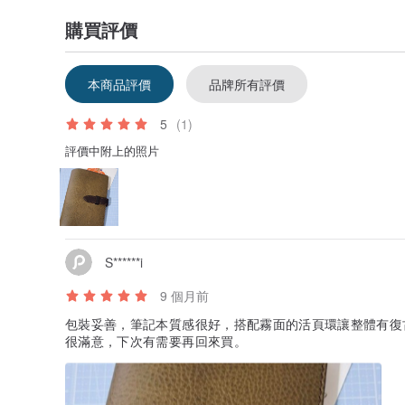
購買評價
* 刻字位置示範圖（封面右下角 / 內頁左下置中）
本商品評價
品牌所有評價
5
(1)
評價中附上的照片
S******i
9 個月前
包裝妥善，筆記本質感很好，搭配霧面的活頁環讓整體有復
很滿意，下次有需要再回來買。
｜質感禮盒包裝｜