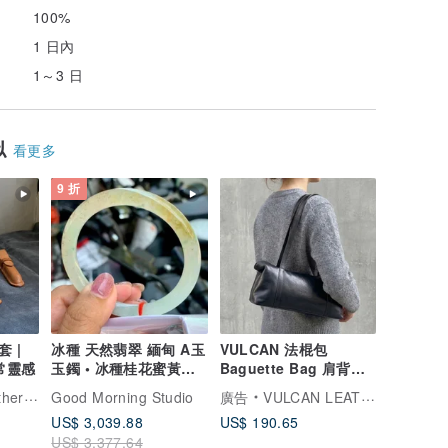
100%
1 日內
1～3 日
似
看更多
9 折
 |
冰種 天然翡翠 緬甸 A玉
VULCAN 法棍包
常靈感
玉鐲 • 冰種桂花蜜黃翡
Baguette Bag 肩背包
翠圓鐲
手提包 法棍包 歐洲植鞣
Goods
Good Morning Studio
廣告
VULCAN LEATHER 精品手工皮件
牛皮
US$ 3,039.88
US$ 190.65
US$ 3,377.64