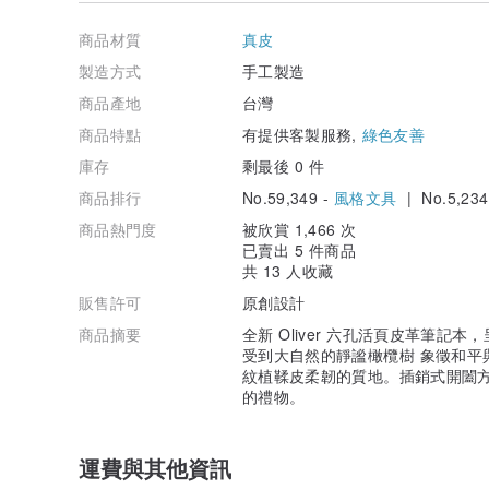
商品材質
真皮
製造方式
手工製造
商品產地
台灣
商品特點
有提供客製服務,
綠色友善
庫存
剩最後 0 件
商品排行
No.59,349 -
風格文具
| No.5,234
商品熱門度
被欣賞 1,466 次
已賣出 5 件商品
共 13 人收藏
販售許可
原創設計
商品摘要
全新 Oliver 六孔活頁皮革筆
* 產品刻字示範圖
受到大自然的靜謐橄欖樹 象徵和平
紋植鞣皮柔韌的質地。插銷式開闔
的禮物。
運費與其他資訊