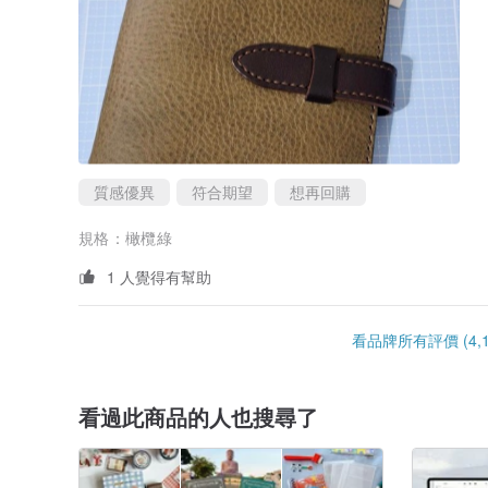
質感優異
符合期望
想再回購
規格：
橄欖綠
1 人覺得有幫助
看品牌所有評價 (4,1
看過此商品的人也搜尋了