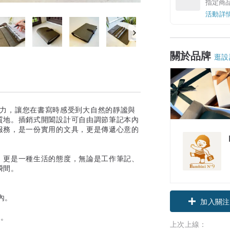
指定商
活動詳
關於品牌
逛設
特魅力，讓您在書寫時感受到大自然的靜謐與
質地。插銷式開闔設計可自由調節筆記本內
服務，是一份實用的文具，更是傳遞心意的
，更是一種生活的態度，無論是工作筆記、
瞬間。
內。
加入關注
知。
上次上線：
。