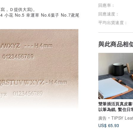
回應率：
小寫 , Ｄ提供大寫)。
回應速度：
.4 小花 No.5 幸運草 No.6葉子 No.7鳶尾
平均出貨速度：
與此商品相
雙筆插活頁真皮書套
以筆為鎖, 繫住日
廣告
TIPSY Leather 
US$ 65.93