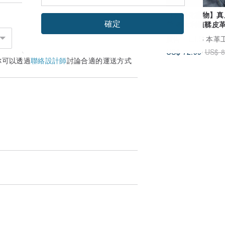
【客製化禮物】真
確定
帶 義大利植鞣皮革
製作 2色父親節禮
廣告
L.I.S 本
US$ 72.99
US$ 8
你可以透過
聯絡設計師
討論合適的運送方式