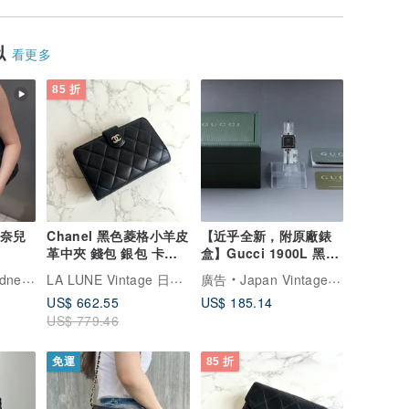
似
看更多
85 折
香奈兒
Chanel 黑色菱格小羊皮
【近乎全新，附原廠錶
革中夾 錢包 銀包 卡片
盒】Gucci 1900L 黑色
零錢包 中古包 二手
銀面 方形石英女錶
LA LUNE Vintage 日本鑑證古董品選物店
鑑定師的中古選物店
廣告
Japan Vintage Watches｜日本中古名錶專賣店
US$ 662.55
US$ 185.14
US$ 779.46
免運
85 折