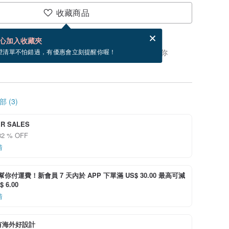
收藏商品
分享，免費幫你寄送電子賀卡。
電子賀卡是什麼？
心加入收藏夾
，你可以按「我要排隊」，當有貨會主動發信通知你
望清單不怕錯過，有優惠會立刻提醒你喔！
 (3)
R SALES
2 % OFF
情
i 幫你付運費！新會員 7 天內於 APP 下單滿 US$ 30.00 最高可減
 6.00
情
有海外好設計