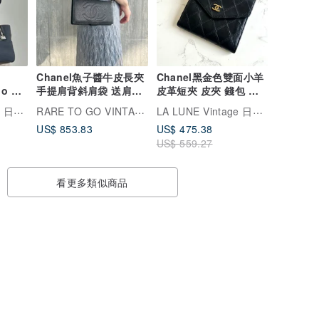
Chanel魚子醬牛皮長夾
Chanel黑金色雙面小羊
lo 名
手提肩背斜肩袋 送肩帶
皮革短夾 皮夾 錢包 中
E 黑
保證卡 原裝盒 中古
古包 古董包 二手包
VintageShop solo 日本直送中古包專賣店
RARE TO GO VINTAGE 日出中古研究所 | 中古名牌選品店
LA LUNE Vintage 日本鑑證古董品選物店
革
US$ 853.83
US$ 475.38
附吊飾
US$ 559.27
看更多類似商品