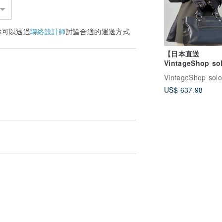
你可以透過
聯絡設計師
討論合適的運送方式
【日本直送
VintageShop so
牌中古包】CELIN
色 Triomphe 皮
US$ 637.98
Boogie 手提包 
vintage