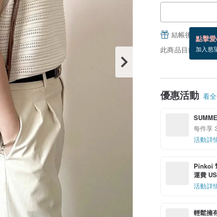
結帳後填寫並
點擊愛
此商品目前沒現貨
加入慾
優惠活動
看全部
SUMME
每件享 3
活動詳
Pinko
運費 US$
活動詳
輕鬆擁