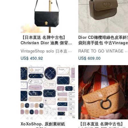
【日本直送 名牌中古包】
Dior CD橄欖啡綠色皮革斜
Christian Dior 迪奧 側背包
袋則肩手提包 中古Vintage
黑色 CD Logo 皮革 vintage
VintageShop solo 日本直送中古包專賣店
RARE TO GO VINTAGE 日出中古研究所 |
fkd5wp
US$ 450.92
US$ 609.00
XoXoShop. 原創素材紙
【日本直送 名牌中古包】
2026.6 月新作
LOEWE 羅威亞 側背包 米
圓形標誌 鴕鳥皮 經典半月
VintageShop solo 
୨୧ XoXo 小舖 ୨୧
vintage 2bjbin
US$ 3.00
US$ 1,277.92