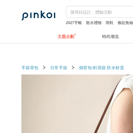
2027手帳
散水禮物
雨鞋
條紋無
主題企劃
時尚潮流
手袋背包
日常手袋
側背包/斜孭袋
防水材質