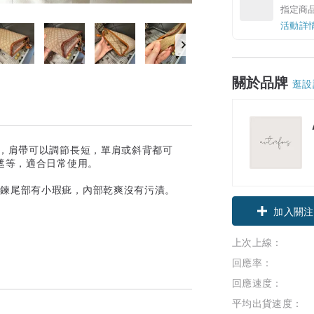
指定商
活動詳
關於品牌
逛設
肩帶使用，肩帶可以調節長短，單肩或斜背都可
骨遮等，適合日常使用。
拉鍊尾部有小瑕疵，內部乾爽沒有污漬。
領優惠券
加入關注
上次上線：
回應率：
回應速度：
平均出貨速度：