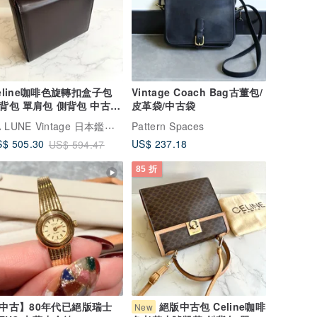
eline咖啡色旋轉扣盒子包
Vintage Coach Bag古董包/
背包 單肩包 側背包 中古包
皮革袋/中古袋
手包
LA LUNE Vintage 日本鑑證古董品選物店
Pattern Spaces
US$ 237.18
$ 505.30
US$ 594.47
85 折
中古】80年代已絕版瑞士
絕版中古包 Celine咖啡
New
ITUS 古董小金錶
色老花小號凱莉 斜背包 單肩
包 側背包古董
LA LUNE Vintage 日本鑑證古董品選物店
T.vintage
$ 257.07
US$ 608.96
US$ 716.42