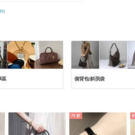
專區
側背包/斜孭袋
75 折
8