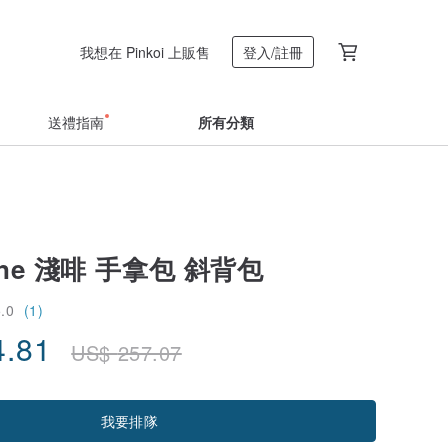
我想在 Pinkoi 上販售
登入/註冊
送禮指南
所有分類
ine 淺啡 手拿包 斜背包
5.0
(1)
4.81
US$
257.07
我要排隊