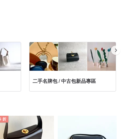
二手名牌包 / 中古包新品專區
我的第
5 折