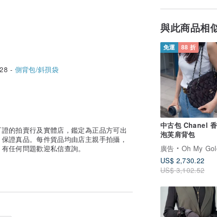
與此商品相
免運
88 折
28 -
側背包/斜孭袋
中古包 Chanel 
可證的拍賣行及實體店，鑑定為正品方可出
泡芙肩背包
，保證真品。每件貨品均由店主親手拍攝，
廣告
Oh My Goldness Vintage 持牌
，有任何問題歡迎私信查詢。
US$ 2,730.22
US$ 3,102.52