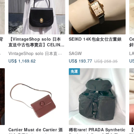
背
【VintageShop solo 日本
SEIKO 14K包金女仕古董錶
C
直送中古包專賣店】CELINE
斜
復古手提包 黑色 星球釦 皮革
二
 中古名牌選品店
VintageShop solo 日本直送中古包專賣店
SAGW
頂部提把 vintage idde2j
US$ 1,169.62
US$ 193.77
US
US$ 258.35
免運
Cartier Must de Cartier 酒
稀有rare! PRADA Synthetic
【
色
紅色肩背包 (01355)
Backpack Bag 大黑色背包
T
包
日本中古
日本直送中古包專賣店
RARE TO GO VINTAGE 日出中古研究所 | 中古名牌選品店
Fingertips Vintage
YS
US$ 558.96
US$ 962.47
US