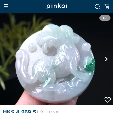
1/8
HK$ 4,269.5
HK$ 7,115.8