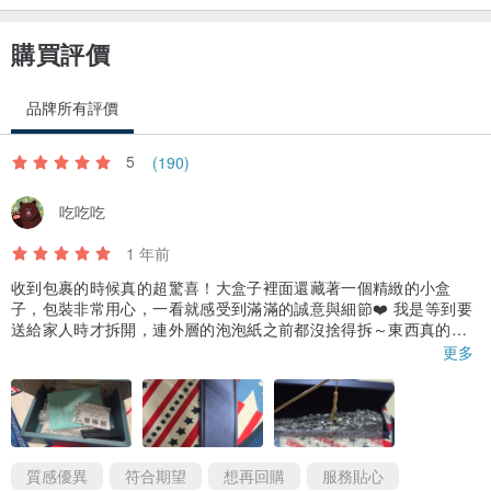
購買評價
品牌所有評價
5
(190)
吃吃吃
1 年前
收到包裹的時候真的超驚喜！大盒子裡面還藏著一個精緻的小盒
子，包裝非常用心，一看就感受到滿滿的誠意與細節❤️ 我是等到要
送給家人時才拆開，連外層的泡泡紙之前都沒捨得拆～東西真的好
漂亮，質感超讚，送人也很有面子！這裡的商品一直都讓人很滿
更多
意，每次都有挖寶的感覺。而且我半夜問問題，設計師也能快速回
覆，真的超貼心！
質感優異
符合期望
想再回購
服務貼心