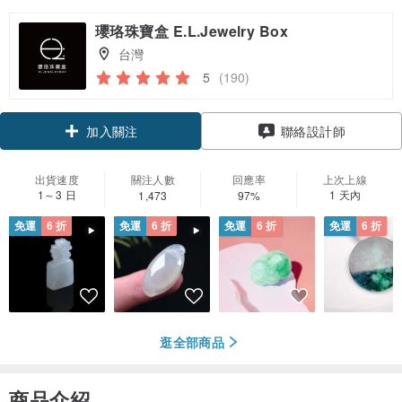
瓔珞珠寶盒 E.L.Jewelry Box
台灣
5
(190)
領優惠券
聯絡設計師
加入關注
出貨速度
關注人數
回應率
上次上線
1～3 日
1 天內
1,473
97%
免運
6 折
免運
6 折
免運
6 折
免運
6 折
逛全部商品
商品介紹