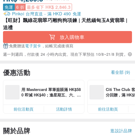
免運
6 折
最多省下 HK$ 2,846.3
Pinkoi 台灣直送 - 滿 HKD 490 免運
【旺財】飄綠花翡翠巧雕狗狗項鍊 | 天然緬甸玉A貨翡翠 |
送禮
放入購物車
免費贈送
電子賀卡
，結帳完成後填寫
週一到週四，付款後 24 小時內出貨。現在下單預估 10/8~21/8 到貨。
優惠活動
看全部 (9)
用 Mastercard 單筆簽賬滿 HK$58
Citi The Club
0 即減 HK$40；逢星期五、六、日
分回贈，滿 HK$580
滿 HK$880 即減 HK$80（名額有
Coins（名額
限，額滿即止，僅限「常用信用
前往活動頁
活動詳情
前往活動頁
卡」結帳）
關於品牌
逛設計品牌