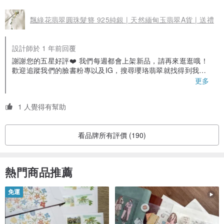
飄綠花翡翠圓珠髮簪 925純銀 | 天然緬甸玉翡翠A貨 | 送禮
設計師於 1 年前回覆
謝謝您的五星好評❤️ 我們每週都會上架新品，請再來逛逛哦！
歡迎追蹤我們的臉書粉專以及IG，搜尋瓔珞翡翠就找得到我們
囉！ 對於翡翠有相關問題也都可以詢問我們😊
更多
1 人覺得有幫助
看品牌所有評價 (190)
熱門商品推薦
免運