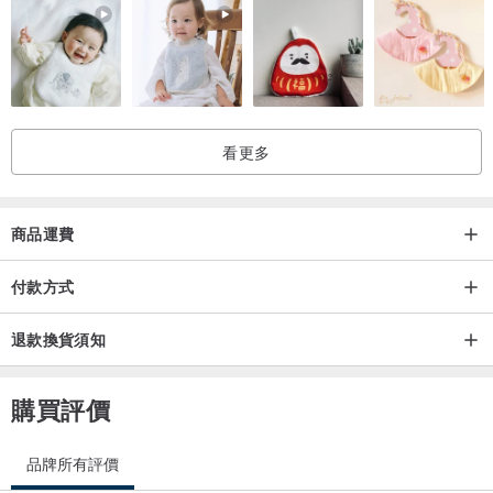
Instagram: hyjpottery
FB:HYJ陶藝
看更多
歡迎追蹤陶藝帳號，關注更多陶藝資訊
🙌🏻陶藝教學｜陶瓷創作｜品牌合作｜限量販售🙌🏻
商品運費
付款方式
退款換貨須知
購買評價
品牌所有評價