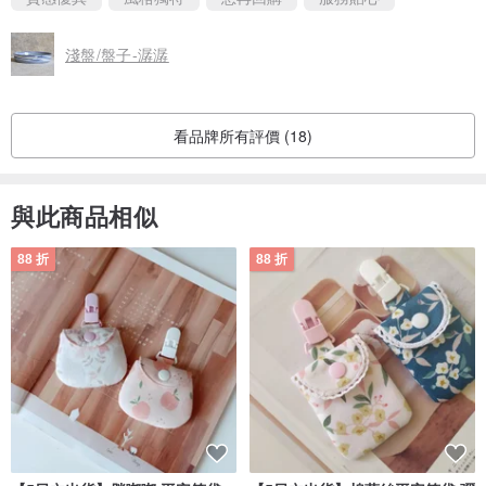
淺盤/盤子-潺潺
看品牌所有評價 (18)
與此商品相似
88 折
88 折