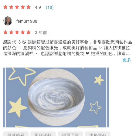
4.9
(18)
femur1988
3 年前
感謝您 💧😘 讓開箱變成驚喜連連的美好事物，非常喜歡您陶藝作品
的顏色 ～ 您獨特的配色眼光，成就美好的藝術品 ✨️ 讓人彷彿被拉
進深深的漩渦裡 ～ 也謝謝謝您附贈的提袋 ❤ 飽滿的紅色，讓這份
禮物充滿喜氣！
更多
質感優異
風格獨特
想再回購
服務貼心