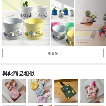
請各位客人們購買前確認是否能接受呦！
☛Notices｜ 注意事項
//關於退換貨//
✦因陶瓷商品為易碎商品，全館商品恕不接受非瑕疵或商品寄件錯誤
的退換貨，請詳閱商品資訊確認下單，謝謝。
✦開箱請「全程錄影」保障雙方權益。若有運送損毀的狀況，以開箱
看更多
影片作為退換貨的依據。
//使用說明//
與此商品相似
✦商品皆使用無毒材料製作，請安心使用。
✦蒸鍋、烤箱皆可正常使用，嚴禁使陶器急速生降溫（直火加熱及冷
凍使用）。
✦請以海綿及菜瓜布做清潔，避免鋼刷、洗碗機清洗致使陶瓷表面受
損，減少商品使用壽命。