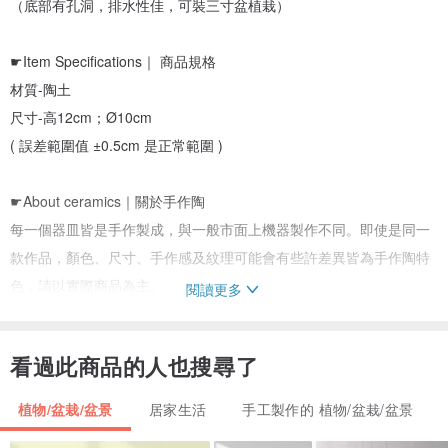
（底部有孔洞，排水性佳，可裝三寸盆植栽）
☛Item Specifications｜ 商品規格
材質-陶土
尺寸-高12cm；Ø10cm
( 誤差範圍值 ±0.5cm 是正常範圍 )
☛About ceramics｜關於手作陶
每一個器皿皆是手作製成，與一般市面上機器製作不同。即使是同一
款作品，顏色、尺寸、手作感及紋理可能會有些許差異皆為手作陶特
色，請以實際商品為主。
閱讀更多
釉藥表現會因施釉厚薄、土質差異、及溫度變化而有不同的顏色變
化，是手做陶的特性，也是釉藥表現有趣的地方。些許商品釉藥有開
看過此商品的人也搜尋了
片，長期使用及承裝茶或深色湯品、飲品留下深色使用痕跡為正常現
象（建議使用前可先用洗米水滾煮器皿五分鐘，使澱粉填入開片中，
植物/盆栽/盆景
居家生活
手工製作的 植物/盆栽/盆景
避免留下深色痕跡於開片紋理中。）