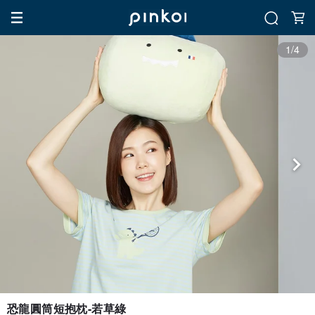
1/4
恐龍圓筒短抱枕-若草綠