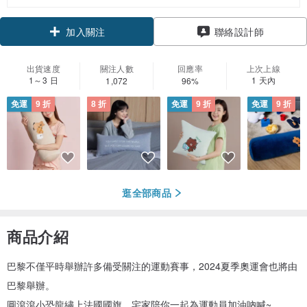
領優惠券
聯絡設計師
加入關注
出貨速度
關注人數
回應率
上次上線
1～3 日
1 天內
1,072
96%
免運
9 折
8 折
免運
9 折
免運
9 折
逛全部商品
商品介紹
巴黎不僅平時舉辦許多備受關注的運動賽事，2024夏季奧運會也將由
巴黎舉辦。
圓滾滾小恐龍繡上法國國旗，宅家陪你一起為運動員加油吶喊~