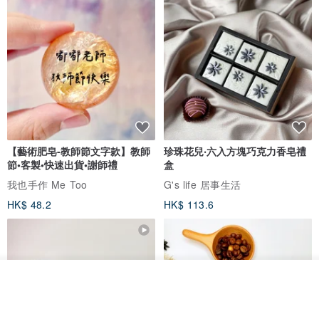
【藝術肥皂-教師節文字款】教師
珍珠花兒‧六入方塊巧克力香皂禮
節•客製•快速出貨•謝師禮
盒
我也手作 Me Too
G's life 居事生活
HK$ 48.2
HK$ 113.6
看其他商品
了解品牌