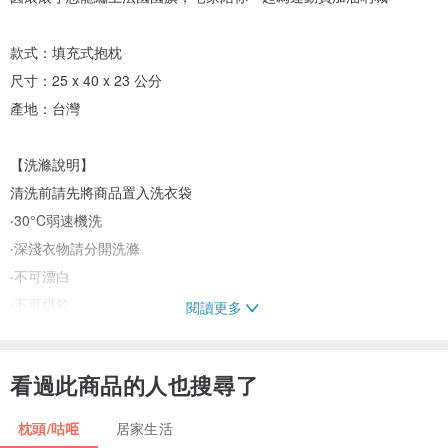
款式：填充式抱枕
尺寸：25 x 40 x 23 公分
產地：台灣
【洗滌說明】
清洗前請先將商品置入洗衣袋
‧30°C弱速機洗
‧深淺衣物請分開洗滌
‧不可漂白
‧不可烘乾
閱讀更多
【貼心提醒】
看過此商品的人也搜尋了
‧顏色如圖示，網頁產品因拍攝關係，與實品略有差異，實品顏色更
佳。產品圖片僅供參考，實際內容以上述為主。
枕頭/咕𠱸
居家生活
‧所有商品均為新品，消費者收到商品請先行檢查，符合後再將吊牌剪