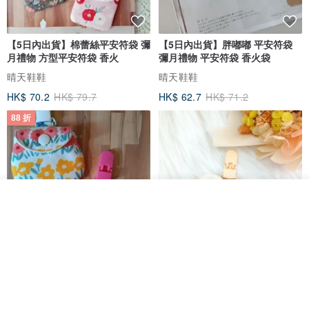
【5日內出貨】棉蕾絲平安符袋 彌
【5日內出貨】胖嘟嘟 平安符袋
月禮物 方型平安符袋 香火
彌月禮物 平安符袋 香火袋
晴天鞋鞋
晴天鞋鞋
HK$ 70.2
HK$ 79.7
HK$ 62.7
HK$ 71.2
88 折
看其他商品
了解品牌
【5日內出貨】胖嘟嘟 平安符袋
水彩花園。平安符袋 (可繡名字)
彌月禮物 平安符袋 香火袋
QQ rabbit 手工嬰幼兒精品 彌月禮盒
晴天鞋鞋