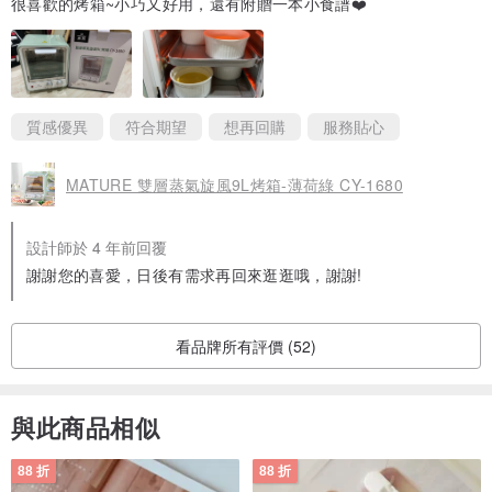
很喜歡的烤箱~小巧又好用，還有附贈一本小食譜❤️
質感優異
符合期望
想再回購
服務貼心
MATURE 雙層蒸氣旋風9L烤箱-薄荷綠 CY-1680
設計師於 4 年前回覆
謝謝您的喜愛，日後有需求再回來逛逛哦，謝謝!
看品牌所有評價 (52)
與此商品相似
88 折
88 折