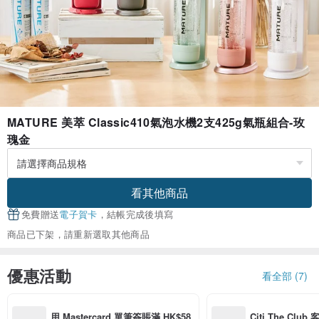
MATURE 美萃 Classic410氣泡水機2支425g氣瓶組合-玫
瑰金
看其他商品
免費贈送
電子賀卡
，結帳完成後填寫
商品已下架，請重新選取其他商品
優惠活動
看全部 (7)
用 Mastercard 單筆簽賬滿 HK$58
Citi The Club