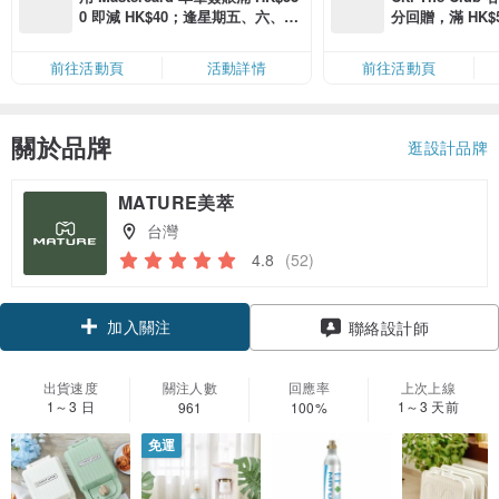
0 即減 HK$40；逢星期五、六、日
分回贈，滿 HK$580
滿 HK$880 即減 HK$80（名額有
Coins（名額
限，額滿即止，僅限「常用信用
前往活動頁
活動詳情
前往活動頁
卡」結帳）
關於品牌
逛設計品牌
MATURE美萃
台灣
4.8
(52)
加入關注
聯絡設計師
出貨速度
關注人數
回應率
上次上線
1～3 日
1～3 天前
961
100%
免運