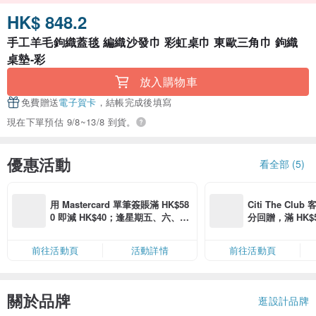
HK$ 848.2
手工羊毛鉤織蓋毯 編織沙發巾 彩虹桌巾 東歐三角巾 鉤織
桌墊-彩
放入購物車
免費贈送
電子賀卡
，結帳完成後填寫
現在下單預估 9/8~13/8 到貨。
優惠活動
看全部 (5)
用 Mastercard 單筆簽賬滿 HK$58
Citi The Club
0 即減 HK$40；逢星期五、六、日
分回贈，滿 HK$580
滿 HK$880 即減 HK$80（名額有
Coins（名額
限，額滿即止，僅限「常用信用
前往活動頁
活動詳情
前往活動頁
卡」結帳）
關於品牌
逛設計品牌