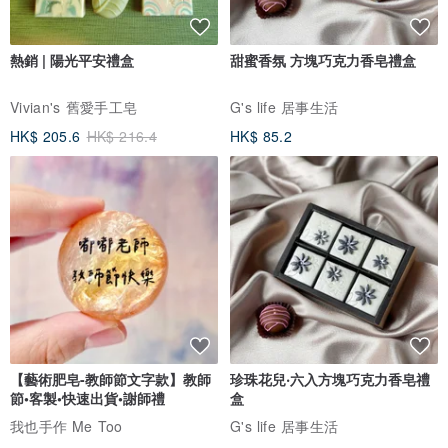
熱銷 | 陽光平安禮盒
甜蜜香氛 方塊巧克力香皂禮盒
Vivian's 舊愛手工皂
G's life 居事生活
HK$ 205.6
HK$ 216.4
HK$ 85.2
【藝術肥皂-教師節文字款】教師
珍珠花兒‧六入方塊巧克力香皂禮
節•客製•快速出貨•謝師禮
盒
我也手作 Me Too
G's life 居事生活