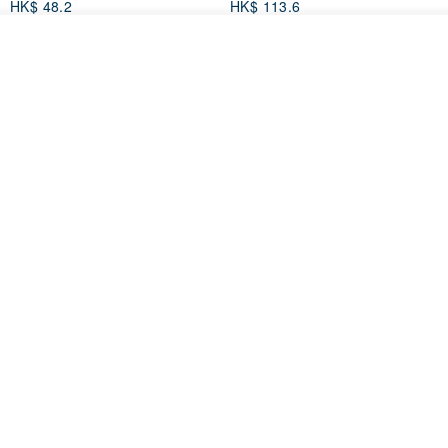
HK$ 48.2
HK$ 113.6
放入購物車
加入收藏
了解品牌
▲一針ㄧ線鉤織而成，滿滿的手工溫度
【禮物】為您訂製款•可客製
【24h出貨】原粹咖啡∣杏核乳木
•LOGO•文字•胺基酸寶石皂
蜂蜜牛奶皂 畢業禮物 謝師禮盒
我也手作 Me Too
Wow Hsu 哇許創意皂研室
HK$ 51.3
HK$ 76.9
免運