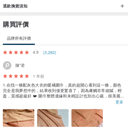
退款換貨須知
▲以純羊毛線編織，組成波希米亞風的色彩，是搭配家居的好物， 回
歸自然的美好經驗
購買評價
品牌所有評價
4.9
(3,282)
陳*君
1 年前
1.在找一條配灰色大衣的暖橘圍巾，真的超開心看到這一條，顏色
完全是我夢想中的，結果收到後更驚喜了，因為膚觸非常細膩，輕
盈，質感超級好 ❤️ 圍巾整體邊緣和末稍設計也別出心裁，很美麗！
2.原來設計師註明「雙色」是指圍巾一面是一次透紅及橘兩種顏
更多
色，另一面是比較單純的美麗橘色，雙面效果不同。
3.不過標籤是黏上去的，不知道會不會容易掉？標籤也剪得不規
則，這部分的粗糙和圍巾的精美對比起來品質不那麼協調一致，有
一點可惜，可能會想辦法把標籤撕下來