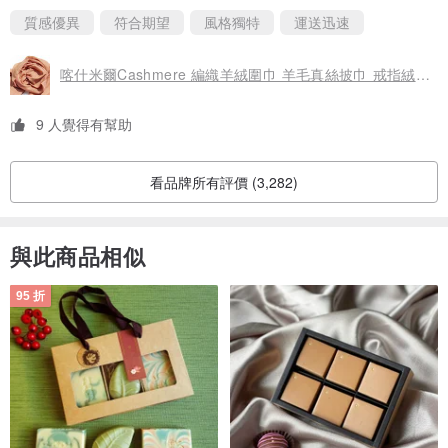
質感優異
符合期望
風格獨特
運送迅速
喀什米爾Cashmere 編織羊絨圍巾 羊毛真絲披巾 戒指絨披肩-雙色
9 人覺得有幫助
看品牌所有評價 (3,282)
與此商品相似
95 折
▲可當圍巾.三角巾.沙發蓋毯.沙發布，用途多元