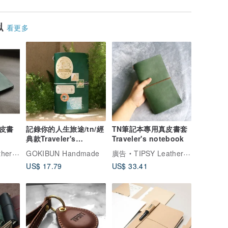
似
看更多
皮書
記錄你的人生旅途/tn/經
TN筆記本專用真皮書套
典款Traveler's
Traveler's notebook
notebook/配套封皮與
Goods
GOKIBUN Handmade
廣告
TIPSY Leather Goods
內芯
US$ 17.79
US$ 33.41