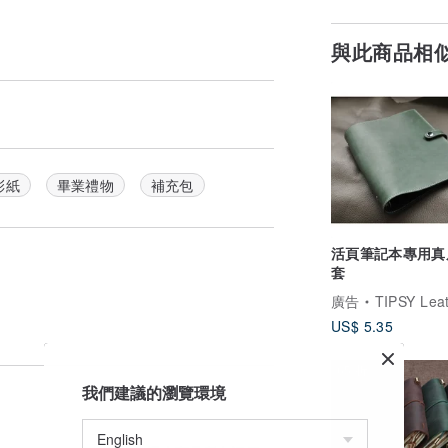
與此商品相
彩紙
畢業禮物
補充包
活頁筆記本專用真
套
廣告
TIPSY Leather 
US$ 5.35
65 折
我們建議的瀏覽環境