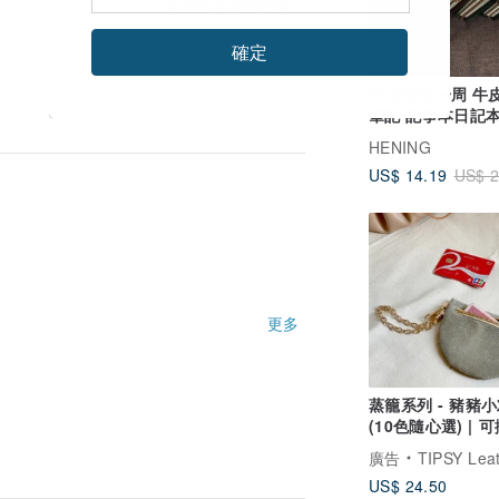
看本商品所有評價
確定
65折促销一周 牛
筆記 記事本日記
印制英文名星座
HENING
US$ 14.19
US$ 2
更多
蒸籠系列 - 豬豬
(10色隨心選) | 
中包 /零錢鑰匙包
廣告
TIPSY Leather 
US$ 24.50