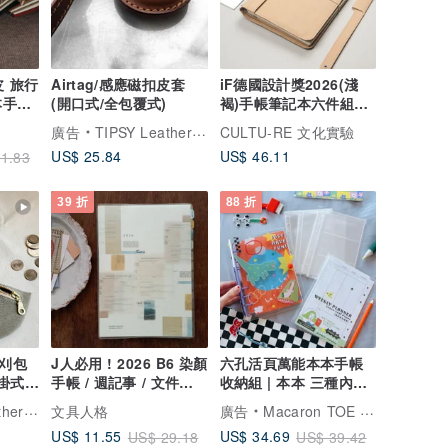
皮 旅行
Airtag/感應磁扣皮套
iF德國設計獎2026(淺
本手帳
(開口式/全包覆式)
褐)手帳筆記本六件組客
製畢業禮物免費包裝
廣告
TIPSY Leather Goods
CULTU-RE 文化實驗
US$ 25.84
US$ 46.11
1.83
39 折
88 折
小刈包
J人必用 ! 2026 B6 染顏
六孔活頁萬能本本手帳
可掛式包
手帳 / 週記事 / 文件袋
收納組 | 本本 三種內袋
已贈完
週記事功能頁
Goods
文具人格
廣告
Macaron TOE 馬卡龍腳趾
US$ 11.55
US$ 34.69
US$ 29.18
US$ 39.42