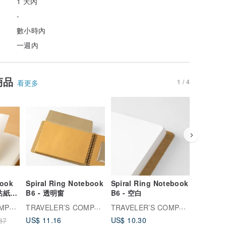
1 天內
-
數小時內
一週內
商品
1 / 4
看更多
book
Spiral Ring Notebook
Spiral Ring Notebook
Spiral 
 貼紙冊
B6 - 透明窗
B6 - 空白
A5 Slim
TRAVELER’S COMPANY
TRAVELER’S COMPANY
TRAVELER’S COMPANY
US$ 11.16
US$ 10.30
US$ 12.
87