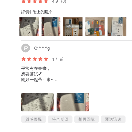
4.9
(8)
評價中附上的照片
C*******g
1 年前
平常有在畫畫，
想要嘗試💕
剛好一起帶回來~
期待把他填滿的那天💕
質感優異
符合期望
想再回購
運送迅速