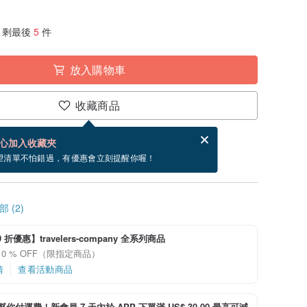
剩最後
5
件
放入購物車
收藏商品
分享，免費幫你寄送電子賀卡。
電子賀卡是什麼？
心加入收藏夾
寄出商品為 3 個工作天。（不包含假日）
望清單不怕錯過，有優惠會立刻提醒你喔！
 (2)
 折優惠】travelers-company 全系列商品
10 % OFF（限指定商品）
情
查看活動商品
i 幫你付運費！新會員 7 天內於 APP 下單滿 US$ 30.00 最高可減