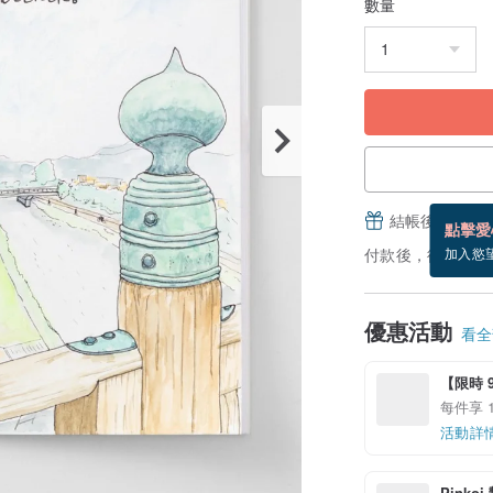
數量
結帳後填寫並
點擊愛
付款後，從備貨到
加入慾
優惠活動
看全部
【限時 9
每件享 
活動詳
Pinko