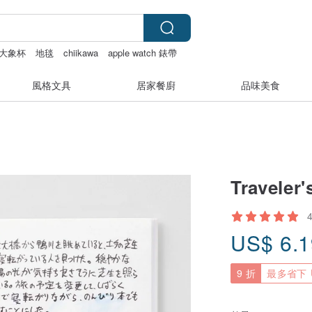
大象杯
地毯
chiikawa
apple watch 錶帶
風格文具
居家餐廚
品味美食
Travele
US$
6.
9 折
最多省下 U