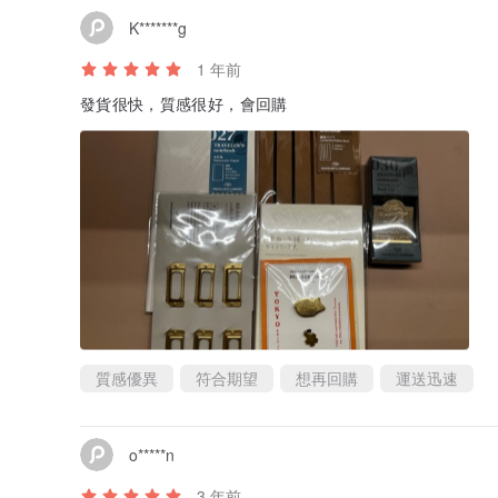
K*******g
1 年前
發貨很快，質感很好，會回購
質感優異
符合期望
想再回購
運送迅速
o*****n
3 年前