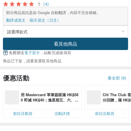
5
(4)
部分商品資訊是由 Google 自動翻譯，內容不完全精確。
翻譯成英文
顯示原文（日文）
看其他商品
免費贈送
電子賀卡
，結帳完成後填寫
商品已下架，請重新選取其他商品
優惠活動
看全部 (8)
用 Mastercard 單筆簽賬滿 HK$58
Citi The Club
0 即減 HK$40；逢星期五、六、日
分回贈，滿 HK$580
滿 HK$880 即減 HK$80（名額有
Coins（名額
限，額滿即止，僅限「常用信用
前往活動頁
活動詳情
前往活動頁
卡」結帳）