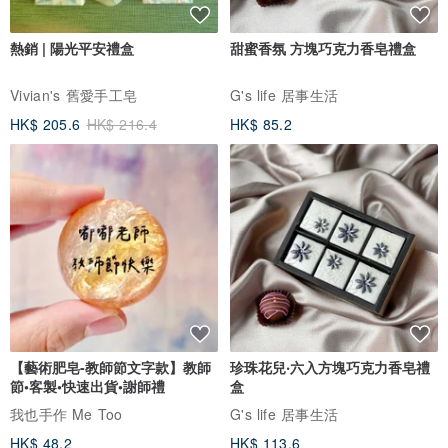
熱銷 | 陽光平安禮盒
甜蜜香氛 方塊巧克力香皂禮盒
Vivian's 舊愛手工皂
G's life 居事生活
HK$ 205.6
HK$ 216.4
HK$ 85.2
【藝術肥皂-教師節文字款】教師
珍珠花兒‧六入方塊巧克力香皂禮
節•客製•快速出貨•謝師禮
盒
我也手作 Me Too
G's life 居事生活
HK$ 48.2
HK$ 113.6