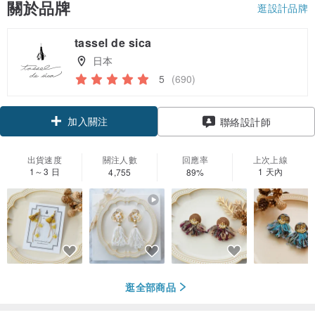
關於品牌
逛設計品牌
tassel de sica
日本
5
(690)
加入關注
聯絡設計師
出貨速度
關注人數
回應率
上次上線
1～3 日
1 天內
4,755
89%
逛全部商品