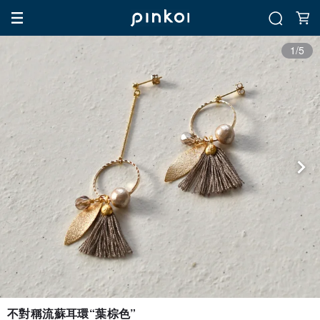
1/5
不對稱流蘇耳環“葉棕色”