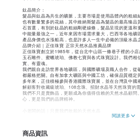
鈦晶簡介：
髮晶與鈦晶為共生的礦脈，主要市場是使用晶體內的粗細
也有數量繁多的花絲，其中維納斯髮晶為髮晶的最高臻品
石首選，有別於鈦晶的粗絲剛硬線條，髮晶呈現的更溫和
中能量最強之一，近年來因市場需求量大，巴西等各地礦
產品身價也水漲船高，也是許多人一生中必備的頂級水晶
品牌介紹｜正佳珠寶 正宗天然水晶推薦品牌
正佳珠寶創立於1985年，從台北中山區一條巷子裡的小
玉石雕件、蜜蠟琥珀、佛教七寶與各式珠寶設計。我們相
實、有靈魂。
我們親自走訪世界各地礦區，與國際礦場及職人合作，從
都嚴格把關。自有加拿大礦區與中國工坊，確保品質穩定
多年來，正佳積極參與香港國際珠寶展，並在台灣及中國
解顧客對收藏級琥珀、108念珠、招財水晶等天然珠寶的
我們不只是賣飾品，更願成為你值得信賴的天然水晶顧問
心，更是我們的品牌精神。
小老闆的話｜只賣我們敢戴的天然水晶
我們長年在台北市中山國小附近的小巷子裡默默經營，沒
賴，常被稱為「最推薦的水晶店」、「最低調真誠的品牌
戴、敢收藏的水晶與飾品。
商品資訊
常常有人問：「這是真的天然水晶嗎？」我會誠實告訴你