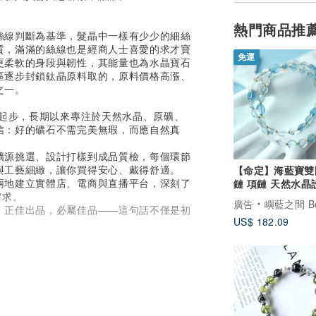
熱門商品推
絲線判斷為基準，髮晶中一樣有少少的細絲
質，滿滿的絲線也是經商人士喜愛的求才寶
免運
更柔軟的身段與韌性，其能量也為水晶寶石
區逐步封鎖鈦晶原料取的，原料價格高漲、
之一。
店起步，長期以來專注於天然水晶、原礦、
信：好的礦石不需完美無瑕，而應自然真
礦源挑選、設計打樣到成品質檢，每個環節
與工藝細緻，讓你買得安心、戴得舒適。
【命定】海藍寶雙
兩地建立實體店、電商與直播平台，深刻了
鏈 項鏈 天然水晶
需求。
鍊 頸鏈 飾品 手鍊
廣告
嶼藍之間 Between 
。正佳出品，必屬佳品——這句話不僅是初
US$ 182.09
有華麗門面或浮誇行銷，卻深受老客人信
」。自我爸那代起，我們堅持只販售自己敢
，正佳珠寶只賣真正的天然水晶與原礦。所