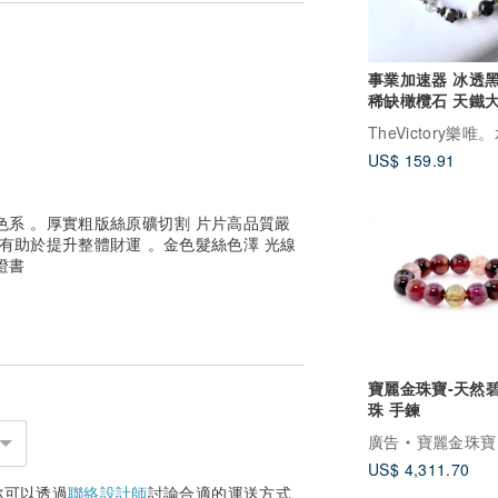
些自然痕跡非瑕疵，而是每顆水晶獨特靈魂
安心陪伴的水晶，歡迎隨時來店裡坐坐，或
是某種緣分，牽起人與石頭，也連結了我們
事業加速器 冰透
屬於你的能量水晶。
稀缺橄欖石 天鐵大衛星
能量放大閃靈鑽
US$ 159.91
並不脆弱，日常配戴只要不刻意撞擊並不會
色系 。厚實粗版絲原礦切割 片片高品質嚴
跡，正佳珠寶每樣商品均已透過人工一一審
 有助於提升整體財運 。金色髮絲色澤 光線
客服人員，為您解答。
證書
示顏色會略有不同，請依實際商品顏色為
標示尺寸請依實物為準。
、紙袋。
、保證卡、紙袋。
寶麗金珠寶-天然
珠 手鍊
廣告
寶麗金珠寶
圍服務(一次修改含出貨前)。
US$ 4,311.70
外材料費與工本費。
你可以透過
聯絡設計師
討論合適的運送方式