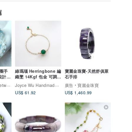
薦
圈手
綠瑪瑙 Herringbone 編
寶麗金珠寶-天然舒俱萊
設計手
織墜 14Kgf 包金 可調整
石手排
手鍊 地中海之眼
Joyce Wu Handmade Jewelry
Blues
廣告
寶麗金珠寶
US$ 61.92
US$ 1,460.99