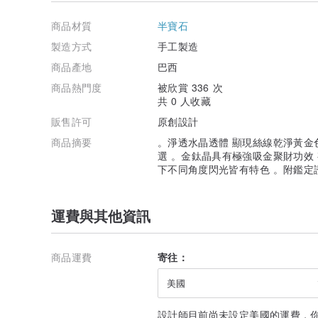
有水晶生成的過程中難免會帶有冰裂、礦缺或包裹體，這
的證明。
商品材質
半寶石
無論你是為了招財、開運、送禮或祈福，甚至只是想找顆
在線上聊聊；很多客人一來就能聊上兩三個小時，我想那
製造方式
手工製造
與客人。我們樂於分享每一顆石頭背後的故事，幫你找到
商品產地
巴西
使用與保養說明：
商品熱門度
被欣賞 336 次
請避免接觸高溫、陽光直曬環境、極酸極鹼化學藥劑。
共 0 人收藏
配戴時請注意身邊尖銳及易碰撞、易刮傷之物品。(礦石
販售許可
原創設計
碎裂 )
購買須知：
商品摘要
。淨透水晶透體 顯現絲線乾淨黃金
請注意！天然礦石均有自然礦缺、平頭、冰裂紋等自然痕
選 。金鈦晶具有極強吸金聚財功效
核篩選，收到商品時如有瑕疵、缺陷，歡迎聯絡正佳珠寶
下不同角度閃光皆有特色 。附鑑定
每件商品皆為獨一無二產品，天然礦石商品圖檔與電腦顯
準。
所有商品尺寸與重量皆為手工測量，每件都會略有誤差，
運費與其他資訊
包材說明：
未滿1000元商品，皆附贈正佳珠寶客製化絨布袋、保證卡
滿1000元商品，皆附贈正佳珠寶客製化絨布盒、絨布袋
請注意包材均依照售出商品調整配置。
商品運費
寄往：
各類商品售後服務如下：
美國
(一) 手珠、108顆念珠類商品：
正佳珠寶於鑑賞期內，提供一次18公分內免服務費改穿手
若修改手圍超過18公分以上（不包含18公分）將酌收額
設計師目前尚未設定美國的運費，