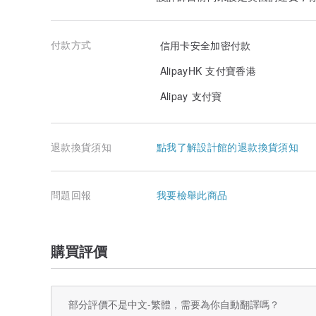
部分商品無法做修改與更動，如有疑問歡迎洽詢客服人員
108顆念珠佛珠均享有一次免服務費更換至彈力繩或棉繩
(二) 項鍊吊墜類商品：
付款方式
信用卡安全加密付款
凡購買正佳珠寶吊墜類商品均享有一個月免服務費維修（
含礦石吊墜主體）。
AlipayHK 支付寶香港
維修使用的棉繩、金屬、掛鏈等，款式數量有限，若無相
部分項鍊、吊墜無法做更改，如有疑問歡迎洽詢客服人員
Alipay 支付寶
退換貨原則：
鑑賞期並非試用期，請注意商品一但經使用配戴（不包含
諒。
退貨商品皆不接受部分退貨，並請依原包裝寄回。
退款換貨須知
點我了解設計館的退款換貨須知
退回商品需包含此筆訂單的所有物品（含贈品、鑑定證書
妥善包裝、完整寄回，需請您自費郵資補件。
商品真偽疑問：
正佳珠寶全店保證顧客收到的產品為真品（如有合成商品
問題回報
我要檢舉此商品
所有商品出貨時均錄影包裝出貨，並會附上正佳珠寶開立
滿萬元商品均贈送第三方檢驗證書，未滿萬元商品均抽樣
真偽可安心選購。
未滿萬元商品如需開立第三方檢驗報告證書，須額外外加
購買評價
部分評價不是中文-繁體，需要為你自動翻譯嗎？