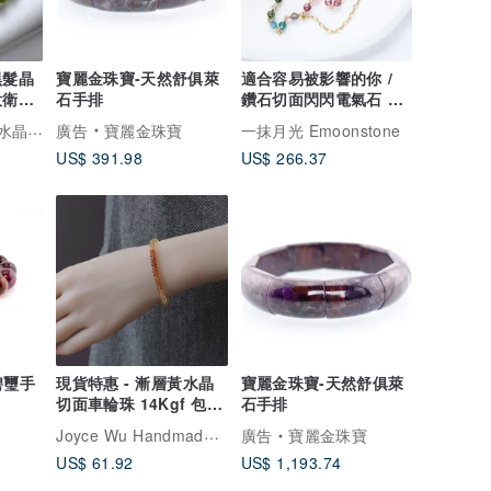
黑髮晶
寶麗金珠寶-天然舒俱萊
適合容易被影響的你 /
石手排
鑽石切面閃閃電氣石 碧
璽手鍊 彩虹漸層14
TheVictory樂唯。水晶珠寶
廣告
寶麗金珠寶
一抹月光 Emoonstone
US$ 391.98
US$ 266.37
碧璽手
現貨特惠 - 漸層黃水晶
寶麗金珠寶-天然舒俱萊
切面車輪珠 14Kgf 包金
石手排
手鍊 秋冬復古色系
Joyce Wu Handmade Jewelry
廣告
寶麗金珠寶
US$ 61.92
US$ 1,193.74