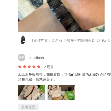
【正佳珠寶】金運石 頂級星光貓眼黑銀線 37.9g 
christinah
2 周前
水晶本身很漂亮，我很喜歡，可惜的是附贈的木頭跟介紹有
頭和介紹一樣就完美了。
質感優異