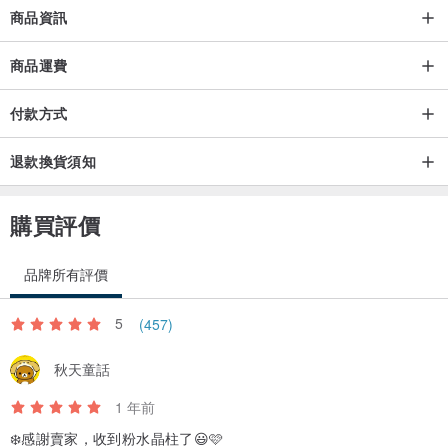
我們不販售染色品、以及市場上不認可的優化處理寶石，
商品資訊
其實，不管什麼寶石都有極高端與極低廉的品相，每種等級都有其對
應的行情區塊，無法一個金額帶過全部。透過這裡，我們節省了一部
商品運費
分的管銷費用降低售價，但並非寶石品質不夠好，所以賣場中的部分
付款方式
商品會標示實體通路的參考售價供大家參考。
退款換貨須知
購買評價
品牌所有評價
5
(457)
秋天童話
1 年前
❄️感謝賣家，收到粉水晶柱了😃🩷