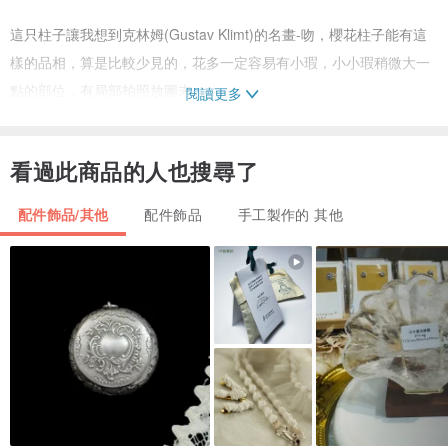
這只柱子讓我想到克林姆(Gustav Klimt)的名畫-吻，櫻花柱子能有這
樣的品相，算是比較少見的，花多一定容易有小瑕，小小瑕稍微大一
點的部位，有局部拍照放圖末。
閱讀更多
會挑選回來的櫻花晶柱，都是我自己覺得完美度高的，但建議還是看
看過此商品的人也搜尋了
完圖片，能接受後再訂購喔。
配件飾品/其他
配件飾品
手工製作的 其他
【關於櫻花瑪瑙】
所謂”無瑕不櫻花”，櫻花瑪瑙的花就是瑪瑙的內包礦，內包礦玉化度
高，成品表面的光澤度就會與瑪瑙質的部分同樣晶亮，玉化程度低、
或有小晶洞，表面的光澤就較差、也可能有小凹痕，這是天然寶石難
免會有的情況，元的櫻花瑪瑙鐲都可能有小晶洞痕，百元小品很難要
求到完美無瑕，如果您會介意小凹痕、一定要表面完美無瑕，那麼不
建議購買喔。