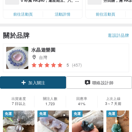
0 即減 HK$40；逢星期五、六、日
分回贈，滿 HK$580
滿 HK$880 即減 HK$80（名額有
Coins（名額
限，額滿即止，僅限「常用信用
前往活動頁
活動詳情
前往活動頁
卡」結帳）
關於品牌
逛設計品牌
水晶遊樂園
台灣
5
(457)
加入關注
聯絡設計師
出貨速度
關注人數
回應率
上次上線
7 日以上
3～7 天前
1,723
41%
免運
免運
免運
免運