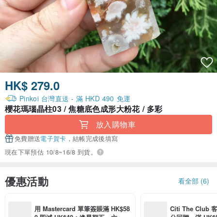
HK$ 279.0
Pinkoi 台灣直送 - 滿 HKD 490 免運
櫻花瑪瑙晶柱03 / 焦糖底色成形大粉花 / 多彩
放入購物車
免費贈送
電子賀卡
，結帳完成後填寫
現在下單預估 10/8~16/8 到貨。
優惠活動
看全部 (6)
用 Mastercard 單筆簽賬滿 HK$58
Citi The Club