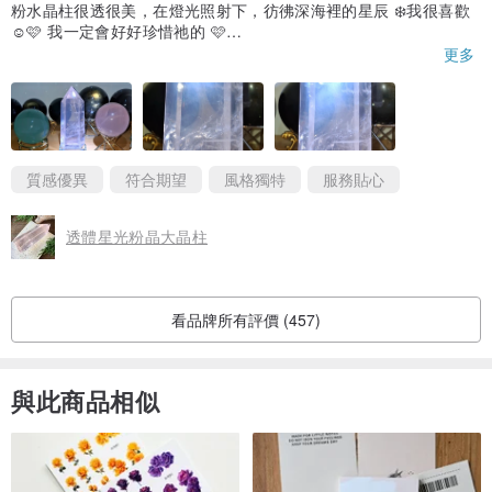
粉水晶柱很透很美，在燈光照射下，彷彿深海裡的星辰 ❄️我很喜歡
☺️🩷 我一定會好好珍惜祂的 🩷
非常感謝🍀🩷另外非常謝謝您的餅乾糖果，十分感恩 🌿
更多
願上帝的恩典與您同在，新的一年裡，
蛇麼都事事如意，蛇麼都平安喜樂 喔 🩷
❄️ 感謝上帝 ❄️ 美好的禮物 ❄️ 美好的相遇 🩷☺️
質感優異
符合期望
風格獨特
服務貼心
透體星光粉晶大晶柱
看品牌所有評價 (457)
與此商品相似