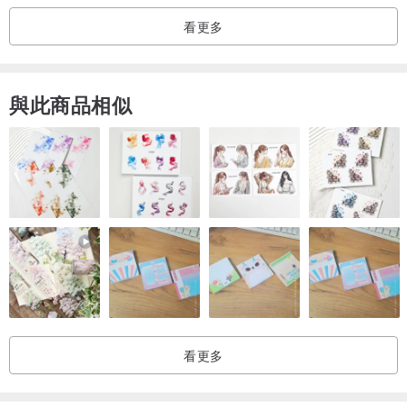
【 品質堅持 】
看更多
1.水晶遊樂園挑選晶品的原則為不染色、不二度燒，若有搭配上的需
要採用非天然、或人工染色處理過的材質時，我們會在商品說明裡明
白標示。
與此商品相似
2.我們已將圖片色澤調整到在自己螢幕上看起來最接近實品的顏色，
但每台電腦螢幕的顯色多少還是會有差異，實品與圖片可能會略有色
差，請能接受者再下標。
【關於設計師】
我是小朗，定居在國境之南，
自小極愛寶石，探索彩色寶石近20年，
2010年取得金銀珠寶飾品加工乙級證照，
2013年通過英國寶石學院GEM-A FGA彩色寶石鑑定師資格。
我偏愛各種彩色寶石、翡翠，與古典風格的首飾，挑選寶石的判斷標
看更多
準不僅只是型色，還有長期在市場中觀察/判斷寶石真偽，逐漸積累下
來的經驗。