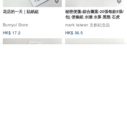
花店的一天｜貼紙組
秘密便箋-綜合圖案-20張每款5張/
包| 便條紙 水獺 水豚 黑熊 石虎
Bumyul Store
mark taiwan 文創紀念品
HK$ 17.2
HK$ 36.5
放入購物車
加入收藏
了解品牌
鬼屋貼紙包
秘密便箋-水獺/20張一包 | 便條紙
動物 水獺 筆記本 便箋 文具
Bumyul Store
mark taiwan 文創紀念品
HK$ 26.6
HK$ 36.5