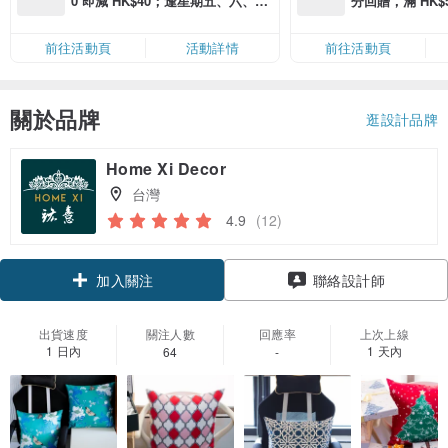
0 即減 HK$40；逢星期五、六、日
分回贈，滿 HK$580
滿 HK$880 即減 HK$80（名額有
Coins（名額
限，額滿即止，僅限「常用信用
前往活動頁
活動詳情
前往活動頁
卡」結帳）
關於品牌
逛設計品牌
Home Xi Decor
台灣
4.9
(12)
加入關注
聯絡設計師
出貨速度
關注人數
回應率
上次上線
1 日內
1 天內
64
-