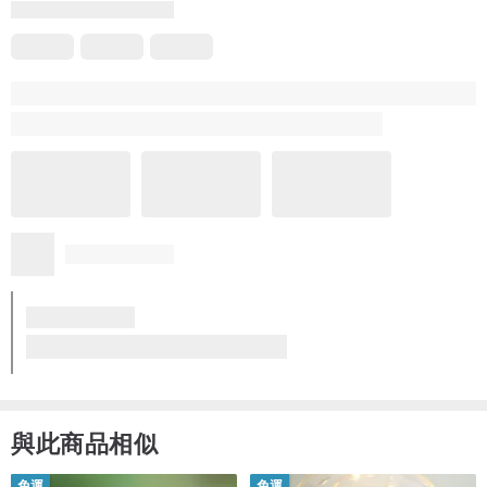
5
(233)
聚酯纖維編繩、韓國蠟線、鋅合金五金配件、316L醫療鋼銀杏葉吊
飾、鈦鋼O字鍊、鈦鋼星星造型吊飾、鈦鋼英文字母吊飾
Sylvia
4 年前
商品尺寸
包裝很棒，居然還有附壓印小王子的小卡，很驚喜！
之前搜尋很多口罩套，但這款的設計深深吸引我，內有一層透明蕾
絲花隔膜，標榜可用酒精消毒，這樣就不必還要每回使用都洗，很
方便！而且更安全！
更多
附圖特地使用一般尺寸的黑口罩，可以看得出隔層空間很大，口罩
可以完全收納在內而不會外露，光安全實用性就要給好幾個讚！
保存清潔
而且還是柴犬樣式！對犬派的更有吸引力XD
請用乾布擦拭即可，金屬製品請避免碰水。
本來希望按鈕那邊的皮革顏色可以換另一個顏色，但想想還是算了X
D
質感優異
符合期望
服務貼心
運送迅速
包裝
【口罩收納】免水洗隔層口罩套 可酒精消毒-微笑柴柴 Mask folder
1. 以白色紙箱或瓦楞紙箱為主，或是輔以快遞破壞袋。
2. 禮物包裝 - 特定節日自動禮物包裝，一般時間如需包裝成禮物，請