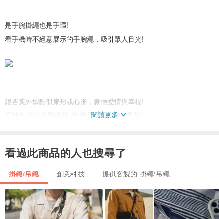
是手腕掛繩也是手環!
看手機時不經意展示的手腕繩，吸引眾人目光!
銀杏葉外型酷似扇形或心形，象徵愛情與幸福!
閱讀更多
不褪色的316L醫療鋼+鈦鋼凸顯獨特個人風格!
看過此商品的人也搜尋了
掛繩/吊繩
創意科技
提供客製的 掛繩/吊繩
將客製的英文字母送給自己與好友，成為姊妹好友間最浪漫的禮物!