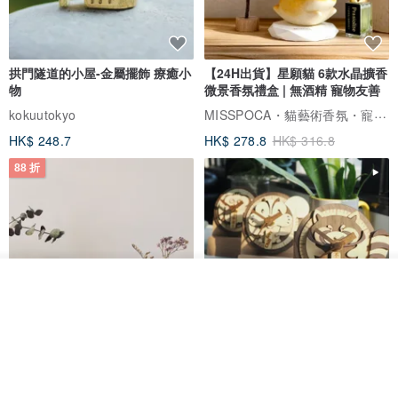
拱門隧道的小屋-金屬擺飾 療癒小
【24H出貨】星願貓 6款水晶擴香
物
微景香氛禮盒 | 無酒精 寵物友善
MISSPOCA・貓藝術香氛・寵物友善
kokuutokyo
HK$ 248.7
HK$ 278.8
HK$ 316.8
88 折
放入購物車
加入收藏
了解品牌