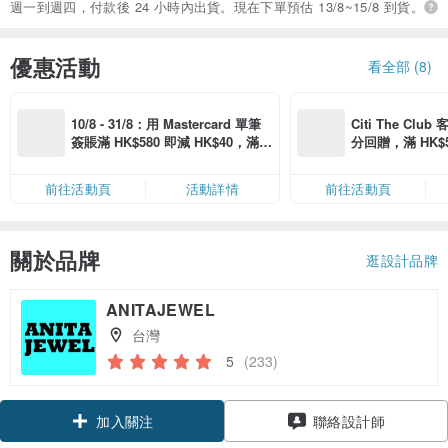
週一到週四，付款後 24 小時內出貨。現在下單預估 13/8~15/8 到貨。
優惠活動
看全部 (8)
10/8 - 31/8：用 Mastercard 單筆
Citi The Club
簽賬滿 HK$580 即減 HK$40，滿 H
分回贈，滿 HK$580
K$2,500 即減 HK$300，星期五、
Coins（名額
六、日滿 HK$880 即減 HK$80（名
前往活動頁
活動詳情
前往活動頁
額有限，額滿即止，僅限「常用信
用卡」結帳）
關於品牌
逛設計品牌
ANITAJEWEL
台灣
5
(233)
領優惠券
聯絡設計師
加入關注