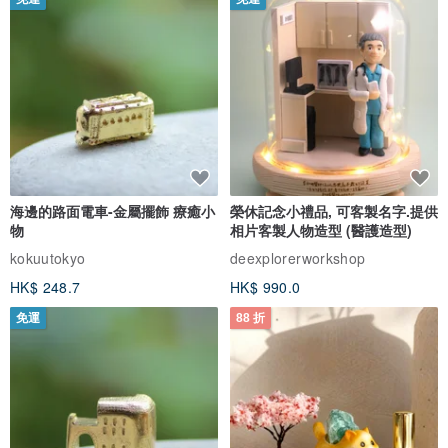
看品牌所有評價 (233)
於備註欄告訴我們喔~
與此商品相似
Made in Taiwan
免運
免運
海邊的路面電車-金屬擺飾 療癒小
榮休記念小禮品, 可客製名字.提供
物
相片客製人物造型 (醫護造型)
kokuutokyo
deexplorerworkshop
HK$ 248.7
HK$ 990.0
免運
88 折