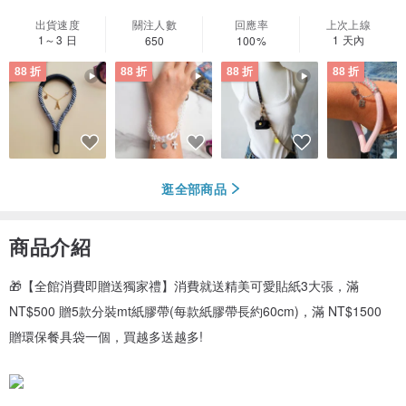
出貨速度
關注人數
回應率
上次上線
1～3 日
1 天內
650
100%
88 折
88 折
88 折
88 折
逛全部商品
商品介紹
🎁【全館消費即贈送獨家禮】消費就送精美可愛貼紙3大張，滿
NT$500 贈5款分裝mt紙膠帶(每款紙膠帶長約60cm)，滿 NT$1500
贈環保餐具袋一個，買越多送越多!