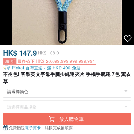
HK$ 147.9
HK$ 168.0
88 折
最多省下 HK$ 20.099,999,999,999,994
Pinkoi 台灣直送 - 滿 HKD 490 免運
不褪色! 客製英文字母手腕掛繩連夾片 手機手腕繩 7色 薰衣
草
放入購物車
免費贈送
電子賀卡
，結帳完成後填寫