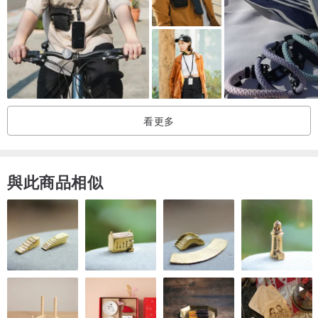
防水、耐磨的韓國蠟繩和民族風編繩組合散發獨特浪漫氣質。
看更多
2款手機夾片隨機出貨1個，如要指定夾片請備註告訴我們喔!
與此商品相似
🐻 小熊控的妳別錯過 🐻
►
滿2件免運 ◆ 微笑小熊手機腕帶
★ 7色超卡哇伊每日穿搭
夾片安裝方式