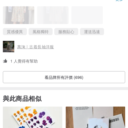
只能說跟這件別緻的洋裝是命中註定的相遇。
有機會一定要去台南店面挖寶！
質感優異
風格獨特
服務貼心
運送迅速
萬淗 | 古着長袖洋服
1 人覺得有幫助
看品牌所有評價 (696)
與此商品相似