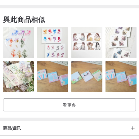
彩問題退換貨。
◆本設計館營業額未達開立發票之標準，恕不提供發票。
與此商品相似
◆本設計館部分國家尚未設置國際運費，如需購買請先私訊詢問。
◆商品在不破壞古著風味的前提下已經整理過，請放心下標。
看更多
商品資訊