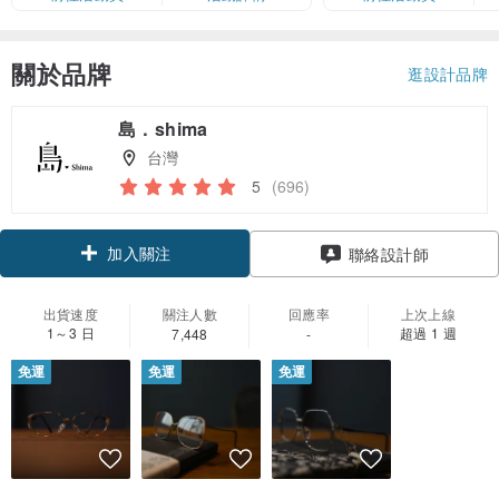
卡」結帳）
關於品牌
逛設計品牌
島．shima
台灣
5
(696)
加入關注
聯絡設計師
出貨速度
關注人數
回應率
上次上線
1～3 日
超過 1 週
7,448
-
免運
免運
免運