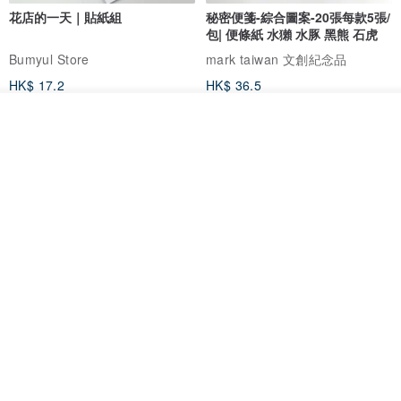
花店的一天｜貼紙組
秘密便箋-綜合圖案-20張每款5張/
包| 便條紙 水獺 水豚 黑熊 石虎
Bumyul Store
mark taiwan 文創紀念品
HK$ 17.2
HK$ 36.5
看其他商品
了解品牌
鬼屋貼紙包
秘密便箋-水獺/20張一包 | 便條紙
動物 水獺 筆記本 便箋 文具
Bumyul Store
mark taiwan 文創紀念品
HK$ 26.6
HK$ 36.5