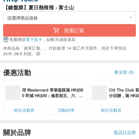
【鍵盤膜】夏日熱辣辣 - 富士山
我要訂製
免費贈送
電子賀卡
，結帳完成後填寫
本商品為「接單訂製」。付款後需 14 個工作天製作。現在下單預估
24/8~26/8 到貨。
優惠活動
看全部 (5)
用 Mastercard 單筆簽賬滿 HK$58
Citi The Club
0 即減 HK$40；逢星期五、六、日
分回贈，滿 HK$580
滿 HK$880 即減 HK$80（名額有
Coins（名額
限，額滿即止，僅限「常用信用
前往活動頁
活動詳情
前往活動頁
卡」結帳）
關於品牌
逛設計品牌