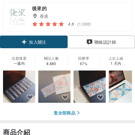
後來的
香港
4.8
(1,088)
領優惠券
聯絡設計師
加入關注
出貨速度
關注人數
回應率
上次上線
一週內
1 天內
8,880
67%
逛全部商品
商品介紹