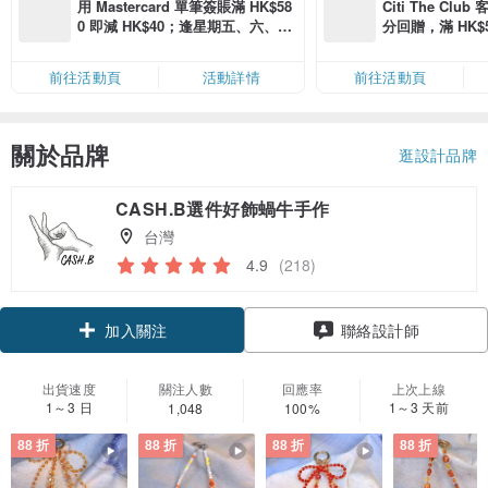
用 Mastercard 單筆簽賬滿 HK$58
Citi The Club
0 即減 HK$40；逢星期五、六、日
分回贈，滿 HK$580
滿 HK$880 即減 HK$80（名額有
Coins（名額
限，額滿即止，僅限「常用信用
前往活動頁
活動詳情
前往活動頁
卡」結帳）
關於品牌
逛設計品牌
CASH.B選件好飾蝸牛手作
台灣
4.9
(218)
加入關注
聯絡設計師
出貨速度
關注人數
回應率
上次上線
1～3 日
1～3 天前
1,048
100%
88 折
88 折
88 折
88 折