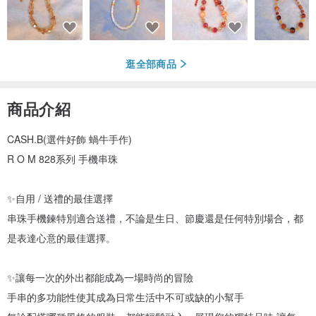
逛全部商品
商品介紹
CASH.B(選件好飾 蝸牛手作)
R O M 828系列 手機串珠
✨自用 / 送禮的最佳選擇
串珠手機鍊特別適合送禮，不論是生日、節慶還是任何特別場合，都
是表達心意的最佳選擇。
✨讓每一次的外出都能成為一場時尚的冒險
手串的多功能性使其成為日常生活中不可或缺的小幫手