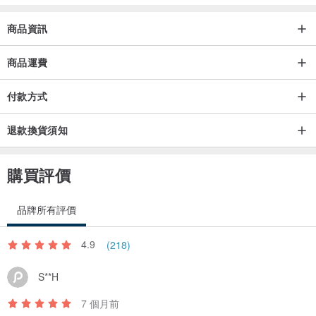
商品資訊
商品運費
付款方式
退款換貨須知
購買評價
品牌所有評價
4.9
(218)
S**H
7 個月前