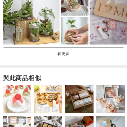
►材料包自備工具 :
• 花剪，如沒有花剪使用較穩固的剪刀
• 內已附保麗龍膠，但若自行有熱融膠槍亦可
►獨樂樂不如眾樂樂
無論是悠閒的親子時光，還是朋友、同事間的療癒時光，又或是情侶
看更多
之間的甜蜜時刻
一起動動手~散散心吧☺
• 一人獨享，幽靜時光，500元
與此商品相似
• 大家同樂，適合家庭、朋友，共5份2250元
• 大團康、驚喜包，適合公司、班級，共30份13500元
►貼心提醒 :
• 乾燥花為真正植物乾燥處理，須放置於乾燥處避免潮濕，可放置約1