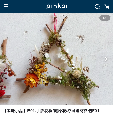
1/9
【零廢小品】E01.手綁花框/乾燥花/亦可選材料包F01.