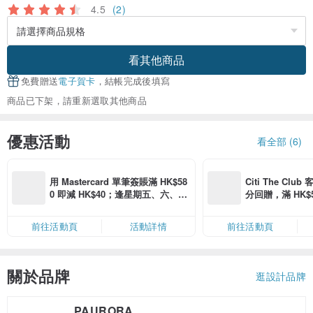
4.5
(2)
看其他商品
免費贈送
電子賀卡
，結帳完成後填寫
商品已下架，請重新選取其他商品
優惠活動
看全部 (6)
用 Mastercard 單筆簽賬滿 HK$58
Citi The Club
0 即減 HK$40；逢星期五、六、日
分回贈，滿 HK$580
滿 HK$880 即減 HK$80（名額有
Coins（名額
限，額滿即止，僅限「常用信用
前往活動頁
活動詳情
前往活動頁
卡」結帳）
關於品牌
逛設計品牌
PAURORA