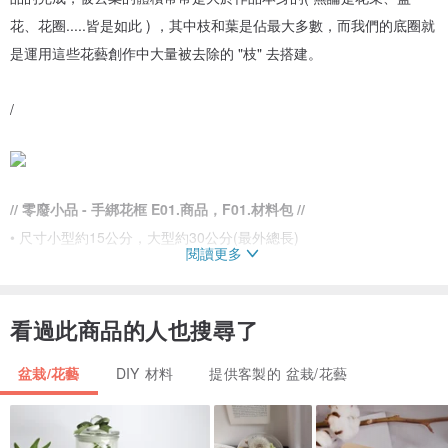
花、花圈.....皆是如此 ) ，其中枝和葉是佔最大多數，而我們的底圈就
是運用這些花藝創作中大量被去除的 "枝" 去搭建。
/
// 零廢小品 - 手綁花框 E01.商品，F01.材料包 //
• 尺寸小型約15公分，大型約30公分(最外總長)
閱讀更多
• 內容物 : 各類果實、葉片、樹枝
• 型狀可在下單時備註（菱型、方型、窗型、三角型....）
• 可吊掛於牆面，加根樹枝也可擺放在台面上
看過此商品的人也搜尋了
• 綁上繩子還可吊掛卡片、明信片、名片，紀錄祝福或待辦事項
盆栽/花藝
DIY 材料
提供客製的 盆栽/花藝
• 若要指定色系可在下單時的 "備註欄" 註記，無指定就隨機出貨
• 材料包內會附說明書，所以不用擔心手拙喔 ! 零經驗也可完成美麗作
品!