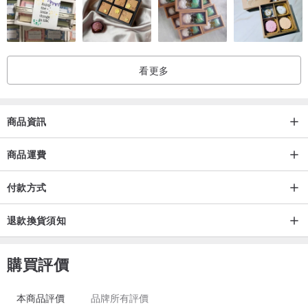
年，漸漸褪色及脆化是正常的現象喔 !
如有灰塵用吹風機輕輕隔大約30公分輕吹即可。
• 乾燥花以當季花材為主，訂製商品如有特別喜歡或不喜歡的花材可
先告知。
看更多
• 如有送禮需特別包裝禮品，也記得先告知喔。
商品資訊
【防疫安心出貨 SOP】
1. 備貨過程加強人員清潔
商品運費
2. 每日控管測量人員體溫
3. 出貨流程留意防護措施
付款方式
退款換貨須知
/
// 永續花藝地圖 //
購買評價
許多人認為植物本身就可以被大自然分解，哪裡不環保了呢?其實從包
材到資材及製作過程皆會產生一些一次性垃圾及浪費，長期下來對於
本商品評價
品牌所有評價