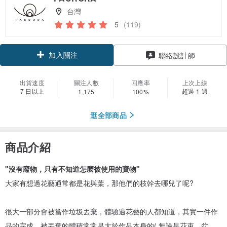
台灣
5
(119)
加入關注
聯絡設計師
出貨速度
關注人數
回應率
上次上線
7 日以上
超過 1 週
1,175
100%
逛全部商品
商品介紹
"沒有廢物，只有不知道怎麼被使用的寶物"
大家有想過花藝通常都是花與葉，那他們的枝幹去哪兒了呢?
很大一部分會被當作垃圾丟棄，體驗過花藝的人都知道，其實一件作
品的完成，被丟棄的體積常常是大於作品本身的( 無論是花束、盆