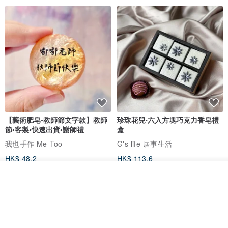
【藝術肥皂-教師節文字款】教師
珍珠花兒‧六入方塊巧克力香皂禮
節•客製•快速出貨•謝師禮
盒
我也手作 Me Too
G's life 居事生活
HK$ 48.2
HK$ 113.6
看其他商品
了解品牌