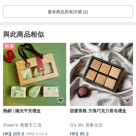
看本商品所有評價 (2)
與此商品相似
95 折
我們希望來上一堂課或是收到一件商品的人能夠知道今天選擇的品項
原來只是永續地圖裡的哪一個環節，素材的來源及後續去哪兒了，來
龍去脈很清楚，也會好奇那其他環節其他品項又是什麼呢 !而 手綁花
框則是由永續花藝地圖延伸出來的小品系列商品，亦可選購材料包在
家自行DIY創作。
熱銷 | 陽光平安禮盒
甜蜜香氛 方塊巧克力香皂禮盒
Vivian's 舊愛手工皂
G's life 居事生活
HK$ 205.6
HK$ 216.4
HK$ 85.2