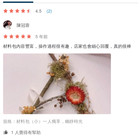
環境也是一種負荷。
4.5
(2)
由喜愛花草與惜物的心萌芽，開始關注那些通常被丟棄的素材，小心
陳冠蓉
翼翼地將他們妥善整理好再次創作出美麗的作品，後來漸漸發現除了
5 年前
運用廢棄素材創作外，其實可以從源頭及資材的挑選就開始減少浪
材料包內容豐富，操作過程很有趣，店家也會細心回覆，真的很棒
費，經過一點一滴的摸索後，我們建構起一座
“永續花藝地圖”
。
規格：
材料包（小）一人獨享，幽靜時光
1 人覺得有幫助