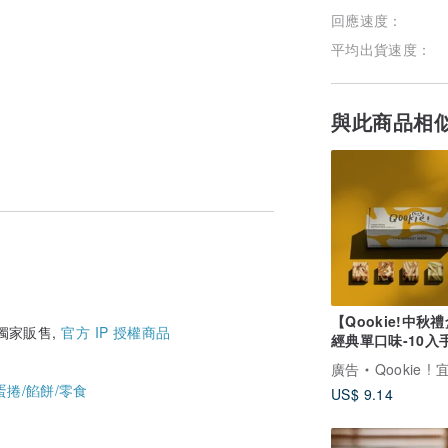
回應速度：
平均出貨速度：
與此商品相
【Qookie!中秋
 獨家販售,
官方 IP 授權商品
經典單口味-10入
乾 (附提袋)(五款)
廣告
Qookie ! 宜蘭必吃
蛋捲/餡餅/零食
US$ 9.14