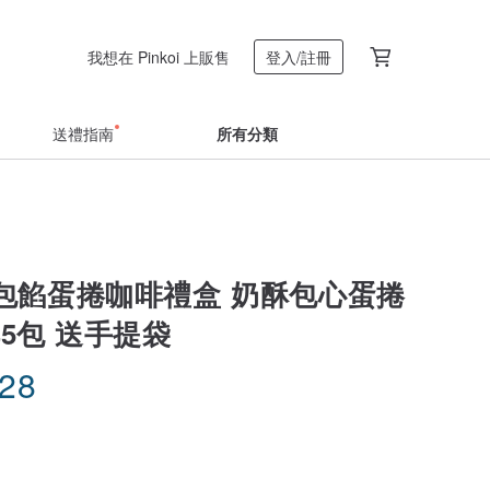
我想在 Pinkoi 上販售
登入/註冊
送禮指南
所有分類
包餡蛋捲咖啡禮盒 奶酥包心蛋捲
啡5包 送手提袋
.28