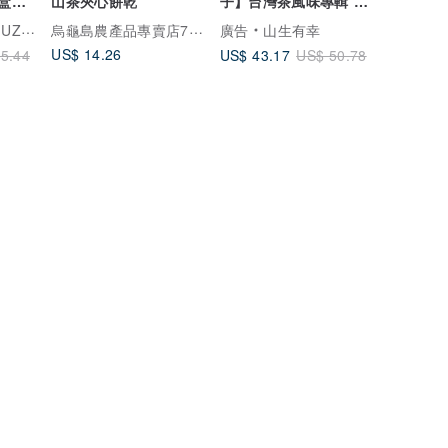
禮盒預
山茶夾心餅乾
子】台灣茶風味專輯 原
葉立體袋茶盒裝
烏龜島農產品專賣店72810774
HAO
廣告
山生有幸
US$ 14.26
US$ 43.17
5.44
US$ 50.78