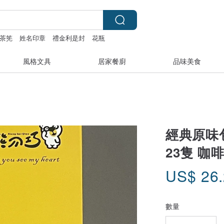
茶筅
姓名印章
禮金利是封
花瓶
風格文具
居家餐廚
品味美食
經典原味
23隻 咖
US$
26
數量