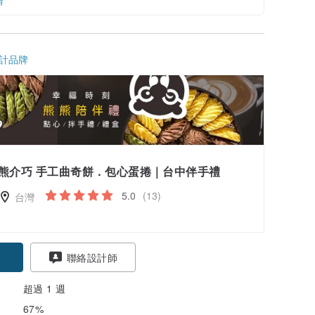
情
計品牌
熊介巧 手工曲奇餅．包心蛋捲｜台中伴手禮
5.0
(13)
台灣
聯絡設計師
超過 1 週
67%