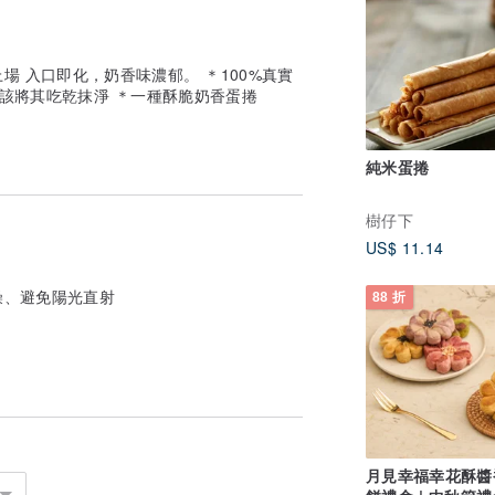
 入口即化，奶香味濃郁。 ＊100%真實
都該將其吃乾抹淨 ＊一種酥脆奶香蛋捲
純米蛋捲
樹仔下
US$ 11.14
燥、避免陽光直射
88 折
月見幸福幸花酥醬