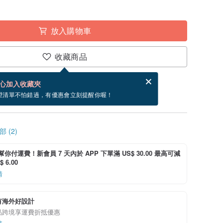
放入購物車
收藏商品
分享，免費幫你寄送電子賀卡。
電子賀卡是什麼？
心加入收藏夾
寄出商品為 3 個工作天。（不包含假日）
望清單不怕錯過，有優惠會立刻提醒你喔！
 (2)
i 幫你付運費！新會員 7 天內於 APP 下單滿 US$ 30.00 最高可減
 6.00
情
有海外好設計
品跨境享運費折抵優惠