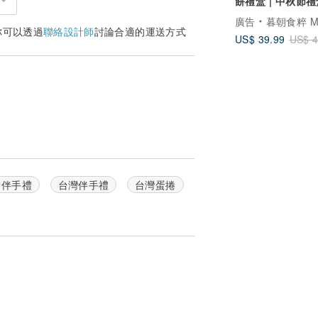
餅禮盒 | 中秋節
購 企業贈禮
廣告
暮朝食粹 MUZ
你可以透過
聯絡設計師
討論合適的運送方式
US$ 39.99
US$ 4
中伴手禮
台灣伴手禮
台灣蛋捲