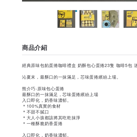
商品介紹
經典原味包餡蛋捲咖啡禮盒 奶酥包心蛋捲23隻 咖啡5包 
沁夏末，最酥口的一抹滿足，芯味蛋捲繽紛上場。
熊介巧-原味包心蛋捲
最酥口的一抹滿足，芯味蛋捲繽紛上場
入口即化，奶香味濃郁。
＊100%真實的食材
＊不甜不膩口
＊大人小孩都該將其吃乾抹淨
＊一種酥脆奶香蛋捲
入口即化，奶香味濃郁。