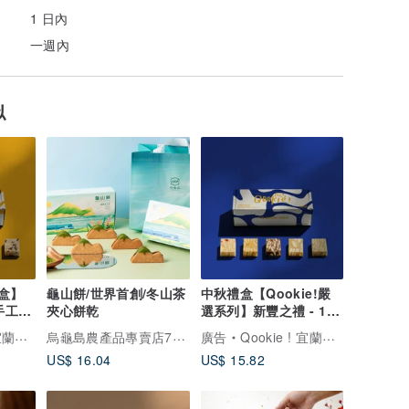
1 日內
一週內
似
禮盒】
龜山餅/世界首創/冬山茶
中秋禮盒【Qookie!嚴
手工餅
夾心餅乾
選系列】新豐之禮 - 10
入手工餅乾 (附提袋)
烏龜島農產品專賣店72810774
伴手禮
廣告
Qookie ! 宜蘭必吃伴手禮
US$ 16.04
US$ 15.82