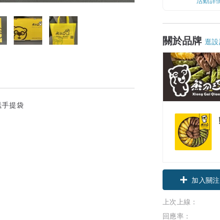
活動詳
關於品牌
逛設
送手提袋
加入關注
上次上線：
回應率：