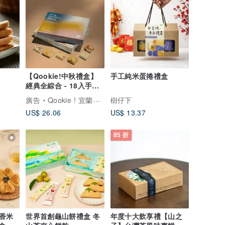
【Qookie!中秋禮盒】
手工純米蛋捲禮盒
經典全綜合 - 18入手工
餅乾(伴手禮)(附贈提)
廣告
Qookie ! 宜蘭必吃伴手禮
樹仔下
US$ 26.06
US$ 13.37
85 折
香米
世界首創龜山餅禮盒 冬
年度十大飲享禮【山之