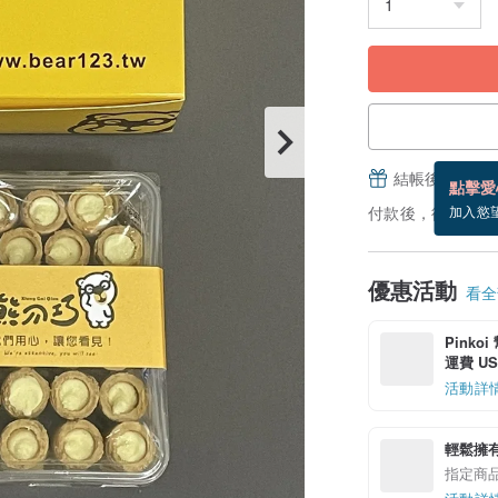
結帳後填寫並
點擊愛
付款後，從備貨到
加入慾
優惠活動
看全部
Pinko
運費 US$
活動詳
輕鬆擁
指定商