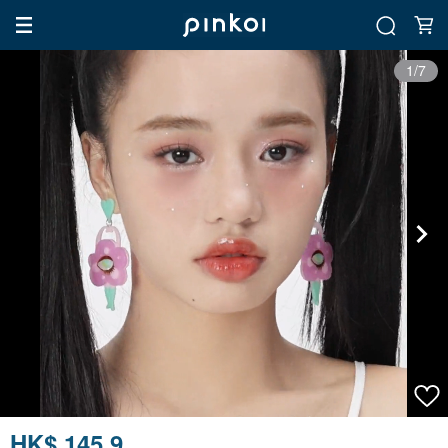
1/7
HK$ 145.9