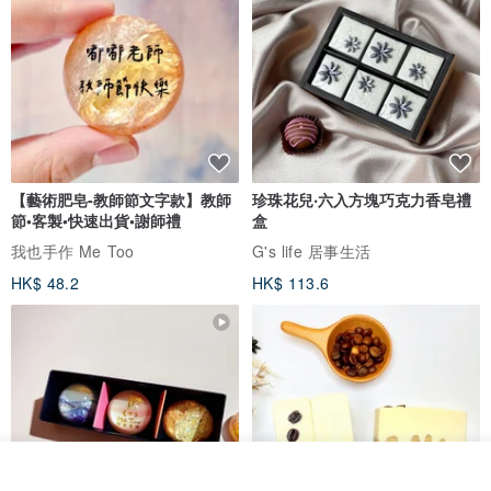
【藝術肥皂-教師節文字款】教師
珍珠花兒‧六入方塊巧克力香皂禮
節•客製•快速出貨•謝師禮
盒
我也手作 Me Too
G's life 居事生活
HK$ 48.2
HK$ 113.6
放入購物車
加入收藏
了解品牌