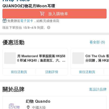
QUANDO幻物花月Moon耳環
放入購物車
免費贈送
電子賀卡
，結帳完成後填寫
現在下單預估 15/8~4/9 到貨。
優惠活動
看全部 (5)
用 Mastercard 單筆簽賬滿 HK$58
Citi The Club
0 即減 HK$40；逢星期五、六、日
分回贈，滿 HK$580
滿 HK$880 即減 HK$80（名額有
Coins（名額
限，額滿即止，僅限「常用信用
前往活動頁
活動詳情
前往活動頁
卡」結帳）
關於品牌
逛設計品牌
幻物 Quando
中國大陸