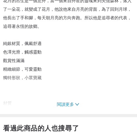
花月的出生是一個意外，當一個來自外星的靈魂來到失憶森林，落入
了一朵花，就變成了花月，他說他來自月亮的背面，為了回到月球，
他長出了手和腳，每天朝月亮的方向奔跑。所以他是追尋者的代表，
追尋著永恆的故鄉。
純銀材質，佩戴舒適
色澤光滑，觸感靈動
觀賞性滿滿
精緻細節，可愛靈動
獨特形狀，小眾寶藏
材質
閱讀更多
純銀、樹脂
尺寸
看過此商品的人也搜尋了
7.5cm*3.5cm