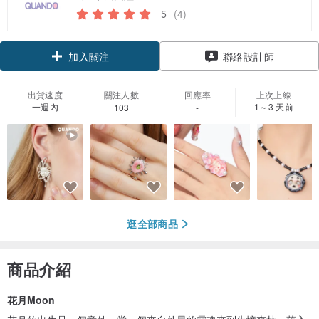
5
(4)
加入關注
聯絡設計師
出貨速度
關注人數
回應率
上次上線
一週內
1～3 天前
103
-
逛全部商品
商品介紹
花月Moon