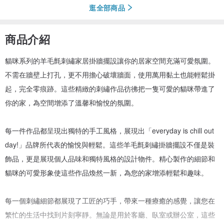
逛全部商品
商品介紹
貓咪系列的羊毛氈刺繡家居掛牆擺設讓你的居家空間充滿可愛氛圍。
不需在牆壁上打孔，更不用擔心破壞牆面，使用萬用黏土也能輕鬆掛
起，完全零痕跡。這些精緻的刺繡作品彷彿把一隻可愛的貓咪帶進了
你的家，為空間增添了溫馨和愉悅的氛圍。
每一件作品都呈現出獨特的手工風格，展現出「everyday is chill out
day!」品牌所代表的愉悅與輕鬆。這些羊毛氈刺繡掛牆擺設不僅是裝
飾品，更是展現個人品味和獨特風格的設計物件。精心製作的細節和
貓咪的可愛形象使這些作品煥然一新，為您的家增添輕鬆和趣味。
每一個刺繡細節都展現了工匠的巧手，帶來一種療癒的感覺，讓您在
繁忙的生活中找到片刻寧靜。無論是用於客廳、臥室或辦公室，這些