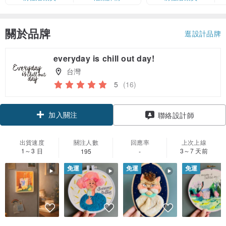
卡」結帳）
關於品牌
逛設計品牌
everyday is chill out day!
台灣
5
(16)
加入關注
聯絡設計師
出貨速度
關注人數
回應率
上次上線
1～3 日
3～7 天前
195
-
免運
免運
免運