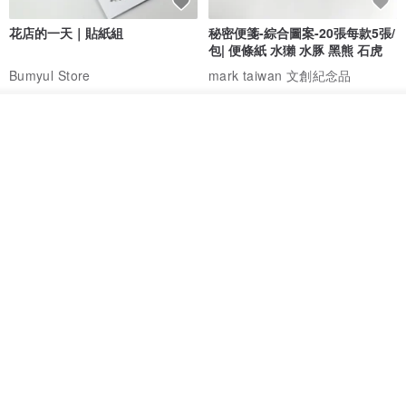
花店的一天｜貼紙組
秘密便箋-綜合圖案-20張每款5張/
包| 便條紙 水獺 水豚 黑熊 石虎
Bumyul Store
mark taiwan 文創紀念品
HK$ 17.2
HK$ 36.5
看其他商品
了解品牌
鬼屋貼紙包
秘密便箋-水獺/20張一包 | 便條紙
動物 水獺 筆記本 便箋 文具
Bumyul Store
mark taiwan 文創紀念品
HK$ 26.6
HK$ 36.5