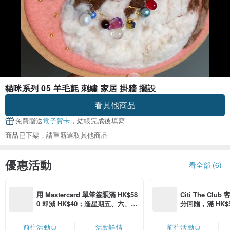
貓咪系列 05 羊毛氈 刺繡 家居 掛牆 擺設
看其他商品
免費贈送
電子賀卡
，結帳完成後填寫
商品已下架，請重新選取其他商品
優惠活動
看全部 (6)
用 Mastercard 單筆簽賬滿 HK$58
Citi The Club
0 即減 HK$40；逢星期五、六、日
分回贈，滿 HK$580
滿 HK$880 即減 HK$80（名額有
Coins（名額
限，額滿即止，僅限「常用信用
前往活動頁
活動詳情
前往活動頁