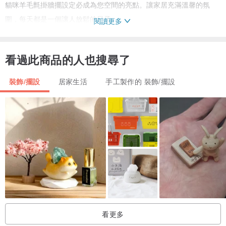
貓咪羊毛氈掛牆擺設定必成為您空間的亮點。讓家居充滿溫馨的氛
圍，每天都是一個讓人放鬆的日子。
閱讀更多
size : 約 16 x10cm
看過此商品的人也搜尋了
裝飾/擺設
居家生活
手工製作的 裝飾/擺設
看更多