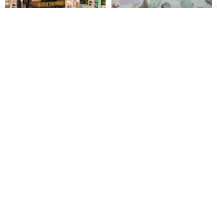
我要訂製
加入收藏
了解品牌
愛書人的閱讀書燈 閱讀小書燈禮
泡泡裡的世界5(日本和紙、 亮面
物學生文具英國 IF 文創進
PET)
英國IF文創官方旗艦店
仙女丸 Fairy Maru
HK$ 174.2
HK$ 99.7
【情話手工日曆】情人節禮物/告
奧黛麗風格 PET 和紙膠帶 (一循
白禮物/紀念日禮物/客製化禮物
環)
一年創意工作室
HERZRAUM