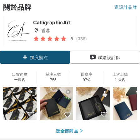
關於品牌
逛設計品牌
CalligraphicArt
香港
5
(356)
領優惠券
聯絡設計師
加入關注
出貨速度
關注人數
回應率
上次上線
一週內
1 天內
755
97%
逛全部商品