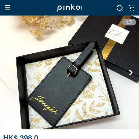
1/5
HK$ 398.0