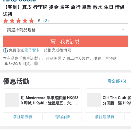
【客制】真皮 行李牌 燙金 名字 旅行 畢業 散水 生日 情侶
送禮
5
(3)
我要訂製
免費贈送
電子賀卡
，結帳完成後填寫
本商品為「接單訂製」。付款後需 7 個工作天製作。現在下單預估
16/8~20/8 到貨。
優惠活動
看全部 (6)
用 Mastercard 單筆簽賬滿 HK$58
Citi The Club
0 即減 HK$40；逢星期五、六、日
分回贈，滿 HK$580
滿 HK$880 即減 HK$80（名額有
Coins（名額
限，額滿即止，僅限「常用信用
前往活動頁
活動詳情
前往活動頁
卡」結帳）