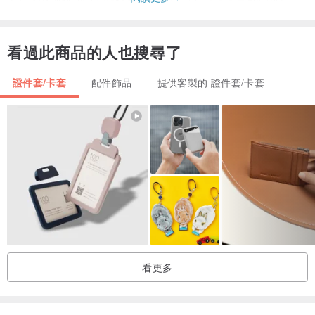
▪️製作時間 ：
看過此商品的人也搜尋了
確定付款後14日內完成寄出
證件套/卡套
配件飾品
提供客製的 證件套/卡套
▪️送貨安排：
順豐速遞寄出，客人只需要提供收貨地址，可以順豐站/住所/辦公室地
址，請備注收件人及聯絡電話
▪️不設退貨：
由於每件貨品均為私人定制，本店不設退貨安排
看更多