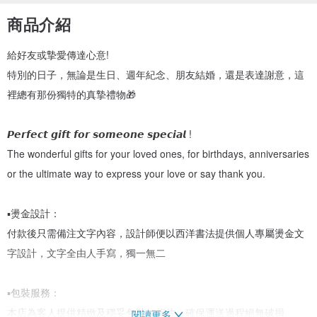
商品介紹
給好友或摯愛傳達心意!
特別的日子，無論是生日、週年紀念、朋友結婚，還是表達謝意，這
裡總有那份獨特的真摯禮物🎁
𝙋𝙚𝙧𝙛𝙚𝙘𝙩 𝙜𝙞𝙛𝙩 𝙛𝙤𝙧 𝙨𝙤𝙢𝙚𝙤𝙣𝙚 𝙨𝙥𝙚𝙘𝙞𝙖𝙡 !
The wonderful gifts for your loved ones, for birthdays, anniversaries
or the ultimate way to express your love or say thank you.
▪️燙金設計：
付款後只需備注文字內容，設計師便以西洋書法提供個人專屬燙金文
字設計，文字全由人手寫，獨一無二
▪️包裝服務：
本店為客人提供精緻及穩妥包裝如相片，確保運送過程絕無破損
閱讀更多