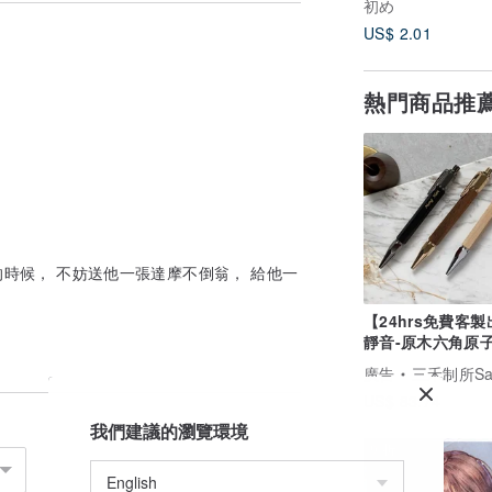
初め
US$ 2.01
熱門商品推
時候， 不妨送他一張達摩不倒翁， 給他一
【24hrs免費客
靜音-原木六角原
(黑) 免費刻字
廣告
三禾制所San Ho S
US$ 83.74
我們建議的瀏覽環境
9 折