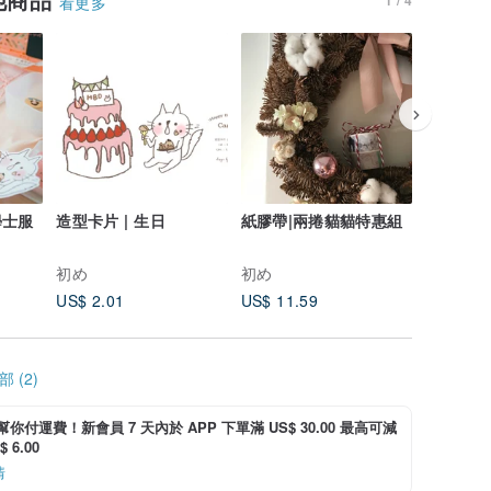
看更多
學士服
造型卡片 | 生日
紙膠帶|兩捲貓貓特惠組
貼紙|一
初め
初め
初め
US$ 2.01
US$ 11.59
US$ 3.1
 (2)
i 幫你付運費！新會員 7 天內於 APP 下單滿 US$ 30.00 最高可減
 6.00
情