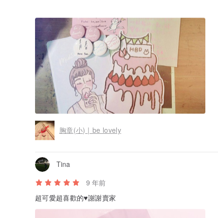
這次能夠買到新款徽章真的很開心
謝謝妳多送的卡片
還有親筆小卡很用心QQ
我很喜歡妳的畫風
出新品也會繼續支持的~~~
♡(*´∀｀*)(*´∀｀*)♡
胸章(小) | be lovely
Tina
9 年前
超可愛超喜歡的♥️謝謝賣家