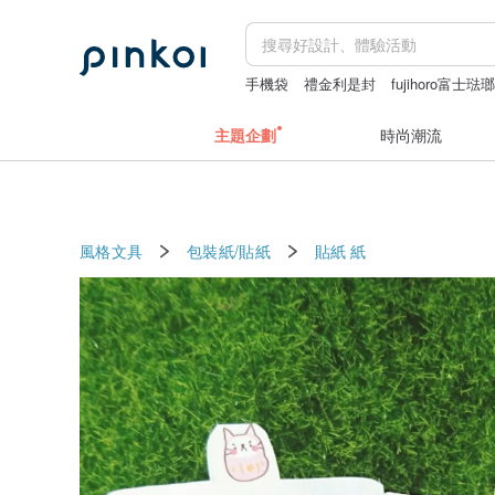
手機袋
禮金利是封
fujihoro富士
miffy
地毯
主題企劃
時尚潮流
風格文具
包裝紙/貼紙
貼紙
紙