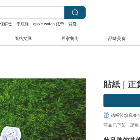
琺瑯保鮮盒
平底鞋
apple watch 錶帶
背囊
風格文具
居家餐廚
品味美食
貼紙 | 
結帳後填寫並
商品已下架，請重
此品牌的其