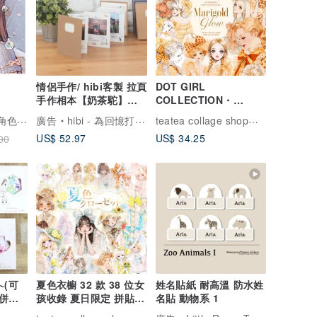
情侶手作/ hibi客製 拉頁
DOT GIRL
手作相本【奶茶駝】週
COLLECTION・
年紀念禮物
marigold glow 20girl
hwara｜水彩手繪角色貼紙
teatea collage shop｜手撕拼貼樂園
廣告
hibi - 為回憶打造專屬的家
US$ 52.97
US$ 34.25
00
(可
夏色衣櫥 32 款 38 位女
姓名貼紙 耐高溫 防水姓
併購
孩收錄 夏日限定 拼貼素
名貼 動物系 1
材 人物貼紙 teatea
teatea collage shop｜手撕拼貼樂園