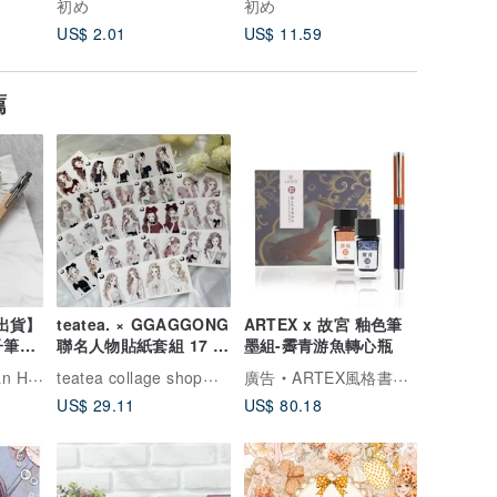
初め
初め
初め
US$ 2.01
US$ 11.59
US$ 3.1
薦
製出貨】
teatea. × GGAGGONG
ARTEX x 故宮 釉色筆
子筆
聯名人物貼紙套組 17 款
墨組-霽青游魚轉心瓶
× 各 2 張
teatea collage shop｜手撕拼貼樂園
tudio
廣告
ARTEX風格書寫精品
US$ 29.11
US$ 80.18