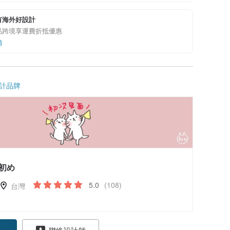
有海外好設計
品跨境享運費折抵優惠
情
計品牌
初め
5.0
(108)
台灣
聯絡設計師