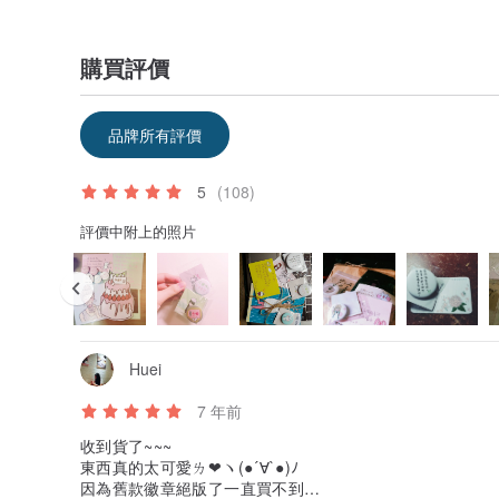
購買評價
品牌所有評價
5
(108)
評價中附上的照片
Huei
7 年前
收到貨了~~~
✨ㄐㄧㄤㄐㄧㄤ✨
東西真的太可愛ㄌ❤ヽ(●´∀`●)ﾉ
因為舊款徽章絕版了一直買不到