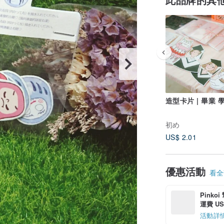
造型卡片 | 畢業 
初め
US$ 2.01
優惠活動
看全部
Pinko
運費 US$
活動詳