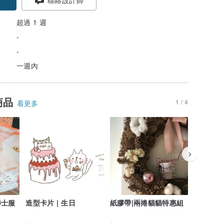
超過 1 週
-
-
一週內
商品
1 / 4
看更多
學士服
造型卡片 | 生日
紙膠帶|兩捲貓貓特惠組
貼紙|一