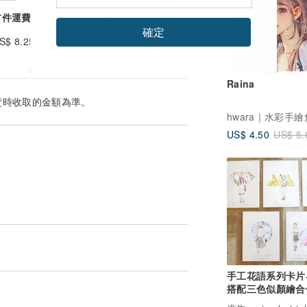
首件運費
續件加收
確定
S$ 8.25
US$ 0.66
Raina
貨時收取的金額為準。
US$ 4.50
US$ 5.
手工花語系列卡片~
搭配三色似顏繪合
買)