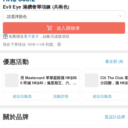
Evil Eye 滿鑽奢華項鍊 (共兩色)
放入購物車
免費贈送
電子賀卡
，結帳完成後填寫
現在下單預估 10/8~11/8 到貨。
優惠活動
看全部 (8)
用 Mastercard 單筆簽賬滿 HK$58
Citi The Club
0 即減 HK$40；逢星期五、六、日
分回贈，滿 HK$580
滿 HK$880 即減 HK$80（名額有
Coins（名額
限，額滿即止，僅限「常用信用
前往活動頁
活動詳情
前往活動頁
卡」結帳）
關於品牌
逛設計品牌