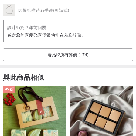
閃耀排鑽鋯石手鍊(可調式)
設計師於 2 年前回覆
感謝您的喜愛🥰喜望很快能在為您服務。
看品牌所有評價 (174)
與此商品相似
95 折