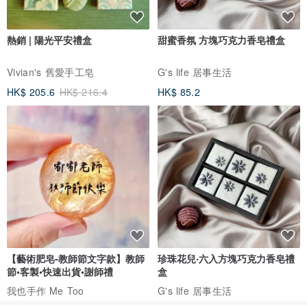
熱銷 | 陽光平安禮盒
甜蜜香氛 方塊巧克力香皂禮盒
Vivian's 舊愛手工皂
G's life 居事生活
HK$ 205.6
HK$ 216.4
HK$ 85.2
【藝術肥皂-教師節文字款】教師
珍珠花兒‧六入方塊巧克力香皂禮
節•客製•快速出貨•謝師禮
盒
我也手作 Me Too
G's life 居事生活