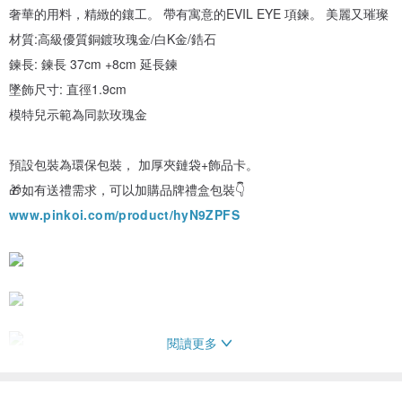
奢華的用料，精緻的鑲工。 帶有寓意的EVIL EYE 項鍊。 美麗又璀璨
材質:高級優質銅鍍玫瑰金/白K金/鋯石
鍊長: 鍊長 37cm +8cm 延長鍊
墜飾尺寸: 直徑1.9cm
模特兒示範為同款玫瑰金
預設包裝為環保包裝， 加厚夾鏈袋+飾品卡。
🎁如有送禮需求，可以加購品牌禮盒包裝👇
www.pinkoi.com/product/hyN9ZPFS
閱讀更多