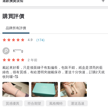
退款換貨須知
購買評價
品牌所有評價
4.9
(174)
K*****g
2 年前
戴起來好看，只是後面鏈子有點偏長，包裝不錯，紙盒是漂亮的藍
綠色，很有質感，有給透明夾鏈戴保存，運送十分快速，訂購2天就
收到囉~🥰
質感優異
符合期望
風格獨特
運送迅速