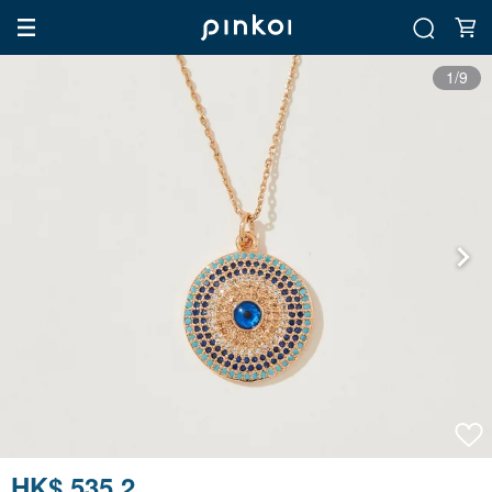
1/9
HK$ 535.2