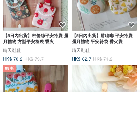
【5日內出貨】棉蕾絲平安符袋 彌
【5日內出貨】胖嘟嘟 平安符袋
月禮物 方型平安符袋 香火
彌月禮物 平安符袋 香火袋
晴天鞋鞋
晴天鞋鞋
HK$ 70.2
HK$ 79.7
HK$ 62.7
HK$ 71.2
88 折
放入購物車
加入收藏
了解品牌
【5日內出貨】胖嘟嘟 平安符袋
水彩花園。平安符袋 (可繡名字)