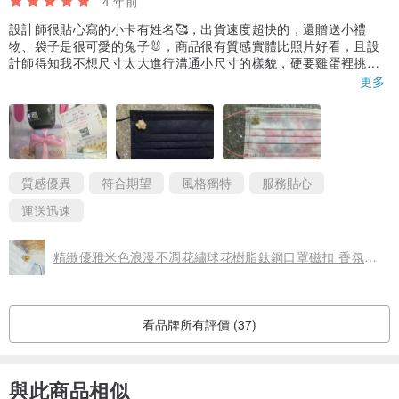
4 年前
設計師很貼心寫的小卡有姓名🥰，出貨速度超快的，還贈送小禮
物、袋子是很可愛的兔子🐰，商品很有質感實體比照片好看，且設
計師得知我不想尺寸太大進行溝通小尺寸的樣貌，硬要雞蛋裡挑骨
頭大概只有一側花瓣沒有完全遮到芳香底座，但我想應該如設計師
更多
所述每個不凋花無法完全一致吧！其實也是它的獨特美❤️，目前尚
未使用比較擔心的是它小小的希望不要容易不見
質感優異
符合期望
風格獨特
服務貼心
運送迅速
精緻優雅米色浪漫不凋花繡球花樹脂鈦鋼口罩磁扣 香氛扣 口罩扣
看品牌所有評價 (37)
與此商品相似