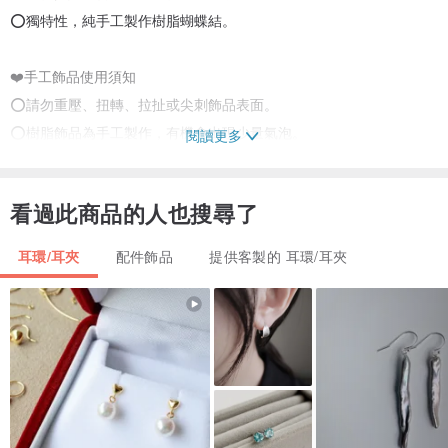
⭕獨特性，純手工製作樹脂蝴蝶結。
❤️手工飾品使用須知
⭕請勿重壓、扭轉、拉扯或尖刺飾品表面。
⭕樹脂飾品為手工製作，有機會出現少量氣泡。
閱讀更多
⭕花瓣或葉子以銅線繞製成形，每朵花的形態都會有些差異。
❤️飾品保養
看過此商品的人也搜尋了
⭕有髒污或指紋可以軟毛刷輕刷，或以布輕輕擦拭。
⭕合金配件會隨時間及使用而氧化，此屬正常現象。
耳環/耳夾
配件飾品
提供客製的 耳環/耳夾
⭕黃銅飾品使用過後，因接觸空氣、汗水、雨水、香水等，皆會有氧
化變黑的現象發生。
⭕為增加飾品配戴壽命，配戴後請將商品擦拭後放入密封袋。
⭕純手工製作，不可能每一個都一模一樣!!!
⭕因每台螢幕的顏色顯示有異，故照片與實物會有色差。
⭕若有任何問題，歡迎詢問。