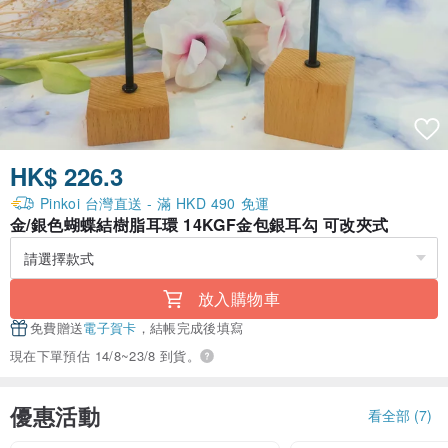
HK$ 226.3
Pinkoi 台灣直送 - 滿 HKD 490 免運
金/銀色蝴蝶結樹脂耳環 14KGF金包銀耳勾 可改夾式
放入購物車
免費贈送
電子賀卡
，結帳完成後填寫
現在下單預估 14/8~23/8 到貨。
優惠活動
看全部 (7)