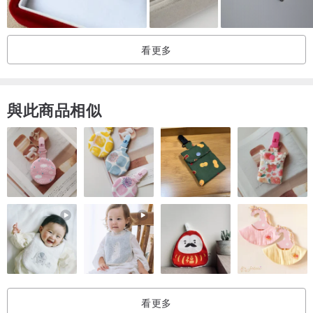
❤️時尚創意來自於生活之中，
看更多
用心生活，懂得生活，讓生活更美好。
我是時尚創意生活家-CaCa。
擅長所有手作，用愛打造有溫度的生活。
與此商品相似
與愛手作品的你分享。❤️
看更多