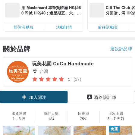
用 Mastercard 單筆簽賬滿 HK$58
Citi The Club
0 即減 HK$40；逢星期五、六、日
分回贈，滿 HK$580
滿 HK$880 即減 HK$80（名額有
Coins（名額
限，額滿即止，僅限「常用信用
前往活動頁
活動詳情
前往活動頁
卡」結帳）
關於品牌
逛設計品牌
玩美花園 CaCa Handmade
台灣
5
(37)
加入關注
聯絡設計師
出貨速度
關注人數
回應率
上次上線
1～3 日
3～7 天前
184
75%
免運