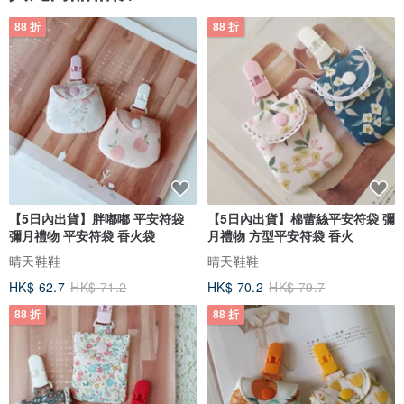
88 折
88 折
【5日內出貨】胖嘟嘟 平安符袋
【5日內出貨】棉蕾絲平安符袋 彌
彌月禮物 平安符袋 香火袋
月禮物 方型平安符袋 香火
晴天鞋鞋
晴天鞋鞋
HK$ 62.7
HK$ 71.2
HK$ 70.2
HK$ 79.7
88 折
88 折