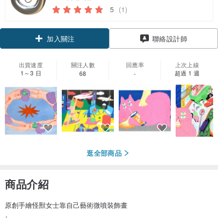
5
(1)
加入關注
聯絡設計師
出貨速度
關注人數
回應率
上次上線
1～3 日
超過 1 週
68
-
逛全部商品
商品介紹
原創手繪怪獸女士靠自己藝術微噴裝飾畫