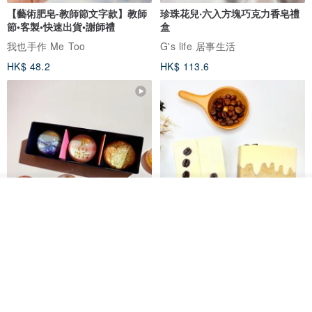
【藝術肥皂-教師節文字款】教師
珍珠花兒‧六入方塊巧克力香皂禮
節•客製•快速出貨•謝師禮
盒
我也手作 Me Too
G's life 居事生活
HK$ 48.2
HK$ 113.6
放入購物車
加入收藏
了解品牌
【禮物】為您訂製款•可客製
【24h出貨】原粹咖啡∣杏核乳木
•LOGO•文字•胺基酸寶石皂
蜂蜜牛奶皂 畢業禮物 謝師禮盒
我也手作 Me Too
Wow Hsu 哇許創意皂研室
HK$ 51.3
HK$ 76.9
免運