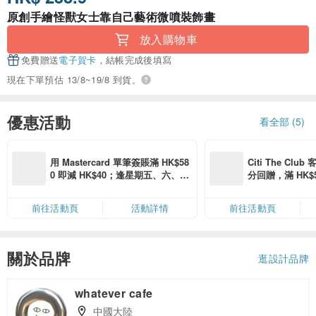
原創手繪怪獸女士靠自己藝術微噴裝飾畫
放入購物車
免費贈送
電子賀卡
，結帳完成後填寫
現在下單預估 13/8~19/8 到貨。
優惠活動
看全部 (5)
用 Mastercard 單筆簽賬滿 HK$58
Citi The Club
0 即減 HK$40；逢星期五、六、日
分回贈，滿 HK$580
滿 HK$880 即減 HK$80（名額有
Coins（名額
限，額滿即止，僅限「常用信用
前往活動頁
活動詳情
前往活動頁
卡」結帳）
關於品牌
逛設計品牌
whatever cafe
中國大陸