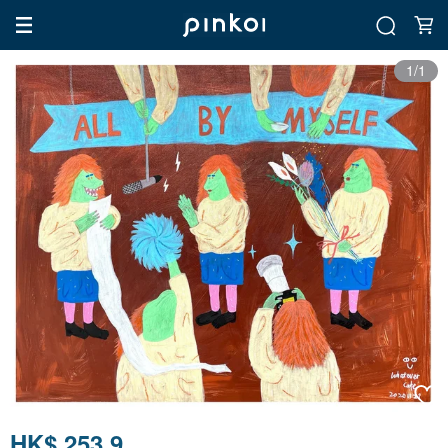
1/1
HK$ 253.9