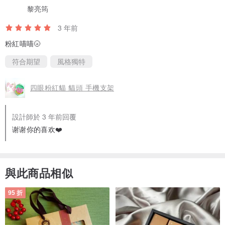
黎亮筠
3 年前
粉紅喵喵🌝
符合期望
風格獨特
四眼粉紅貓 貓頭 手機支架
設計師於 3 年前回覆
谢谢你的喜欢❤️
與此商品相似
95 折