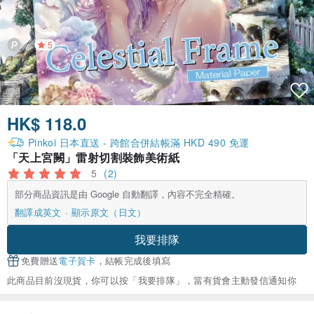
5
HK$ 118.0
Pinkoi 日本直送 - 跨館合併結帳滿 HKD 490 免運
「天上宮闕」雷射切割裝飾美術紙
5
(2)
部分商品資訊是由 Google 自動翻譯，內容不完全精確。
翻譯成英文
顯示原文（日文）
我要排隊
免費贈送
電子賀卡
，結帳完成後填寫
此商品目前沒現貨，你可以按「我要排隊」，當有貨會主動發信通知你