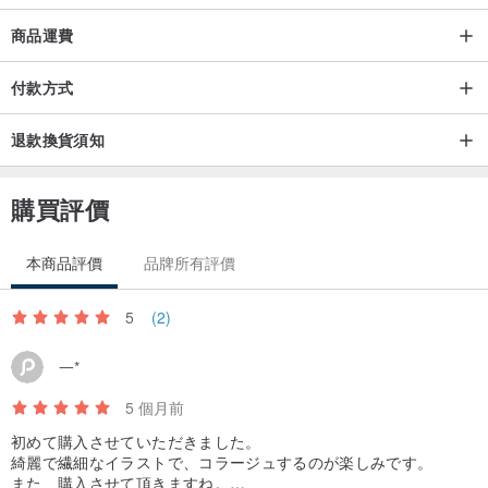
拼貼是透過疊加不同素材，在紙頁上編織屬於妳的故事的藝術。
商品運費
「天上宮闕」便是環繞著那故事的「裝飾之光」。
付款方式
為妳的世界，勾勒出優雅的剪影。
退款換貨須知
日本設計。
購買評價
由東京知名百貨 Sogo & Seibu 營運的選品概念店 CHOOSEBASE
SHIBUYA 嚴選販售。
本商品評價
品牌所有評價
為妳的想像，添上一抹優雅的輪廓。
5
(2)
以光為妳的故事，織就畫框。
一*
※ delicate laser-cut design.
5 個月前
※ 螢幕顯示環境不同，可能會有細微色差。
初めて購入させていただきました。
綺麗で繊細なイラストで、コラージュするのが楽しみです。
また、購入させて頂きますね。