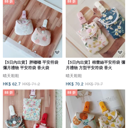
88 折
88 折
【5日內出貨】胖嘟嘟 平安符袋
【5日內出貨】棉蕾絲平安符袋 彌
彌月禮物 平安符袋 香火袋
月禮物 方型平安符袋 香火
晴天鞋鞋
晴天鞋鞋
HK$ 62.7
HK$ 71.2
HK$ 70.2
HK$ 79.7
88 折
88 折