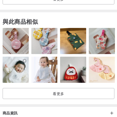
特別之處
與此商品相似
有別於一般貼紙，「天上宮闕」作為一種結構性的設計元素。
它不會與妳的主要作品爭鋒——
反之，能將其昇華。
精緻的鏤空雕刻，創造出陰影與深度，讓光線與設計互動，展現優雅
而立體的視覺效果。
最適合用於奇幻手帳、藝術創作、手帳裝飾，以及喜愛細膩工藝的收
藏家。
看更多
什麼是拼貼？
商品資訊