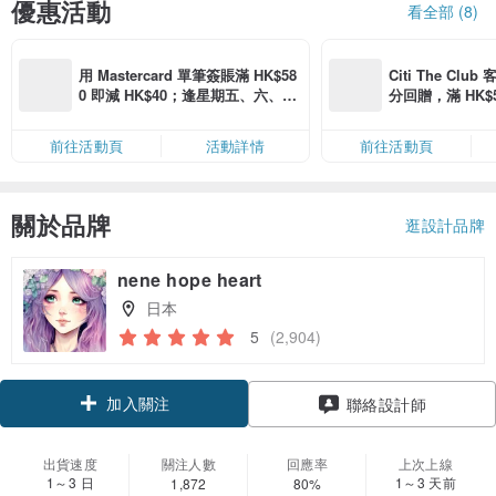
優惠活動
看全部 (8)
用 Mastercard 單筆簽賬滿 HK$58
Citi The Club
0 即減 HK$40；逢星期五、六、日
分回贈，滿 HK$580
滿 HK$880 即減 HK$80（名額有
Coins（名額
限，額滿即止，僅限「常用信用
前往活動頁
活動詳情
前往活動頁
卡」結帳）
關於品牌
逛設計品牌
nene hope heart
日本
5
(2,904)
加入關注
聯絡設計師
出貨速度
關注人數
回應率
上次上線
1～3 日
1～3 天前
1,872
80%