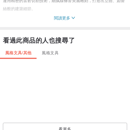
運用精密的雷射切割技術，細膩線條皆美麗雕刻，打造出立體、如蕾
絲般的建築細節。
閱讀更多
只需將其疊加在畫面的留白處——
瞬間，便能營造出夢幻般的奇幻場景。
看過此商品的人也搜尋了
規格
風格文具/其他
風格文具
• 50 種獨特設計
• 內含 100 張
• 精密雷射切割加工
• 裝飾用美術紙
每一片框形紙張，都旨在建構妳拼貼作品的「舞台」。
它能襯托中央主體，同時為整體畫面帶來和諧與結構感。
看更多