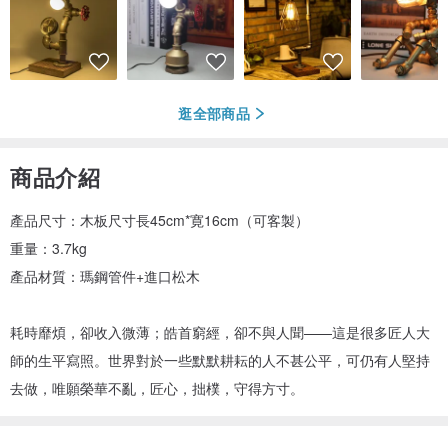
逛全部商品
商品介紹
產品尺寸：木板尺寸長45cm*寛16cm（可客製）
重量：3.7kg
產品材質：瑪鋼管件+進口松木
耗時靡煩，卻收入微薄；皓首窮經，卻不與人聞——這是很多匠人大
師的生平寫照。世界對於一些默默耕耘的人不甚公平，可仍有人堅持
去做，唯願榮華不亂，匠心，拙樸，守得方寸。