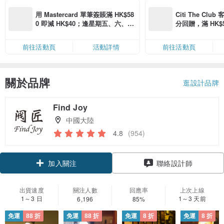
用 Mastercard 單筆簽賬滿 HK$58
Citi The Club
0 即減 HK$40；逢星期五、六、日
分回贈，滿 HK$580
滿 HK$880 即減 HK$80（名額有
Coins（名額
限，額滿即止，僅限「常用信用
前往活動頁
活動詳情
前往活動頁
卡」結帳）
關於品牌
逛設計品牌
Find Joy
中國大陸
4.8
(954)
加入關注
聯絡設計師
出貨速度
關注人數
回應率
上次上線
1～3 日
1～3 天前
6,196
85%
免運
88 折
免運
88 折
免運
8 折
免運
8 折