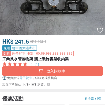
HK$ 241.5
HK$ 402.4
免運
從中國大陸寄出
6 折
最多省下 HK$ 160.89,999,999,999,998
工業風水管置物架 牆上裝飾書架收納架
5
(1)
放入購物車
免費贈送
電子賀卡
，結帳完成後填寫
現在下單預估 14/8~16/8 到貨。
優惠活動
看全部 (10)